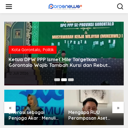
L
e
w
a
t
i
k
e
k
o
Kota Gorontalo
,
Politik
n
Ketua DPW PPP Ismet Mile Targetkan
t
e
Gorontalo Wajib Tambah Kursi dan Rebut
n
Kembali Basis Politik
12 Juli 2026
«
»
Literasi sebagai
Mengapa RUU
Penjaga Akar : Menulis
Perampasan Aset
Budaya, Merawat
Begitu Sulit Disahkan?