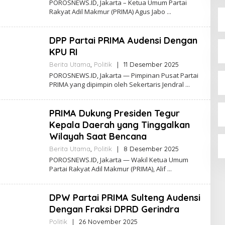
POROSNEWS.ID, Jakarta – Ketua Umum Partai
S
E
Rakyat Adil Makmur (PRIMA) Agus Jabo
H
P
O
DPP Partai PRIMA Audensi Dengan
R
O
KPU RI
S
N
Berita Utama
,
Politik
|
11 Desember 2025
O
E
L
POROSNEWS.ID, Jakarta — Pimpinan Pusat Partai
W
E
PRIMA yang dipimpin oleh Sekertaris Jendral
S
H
P
O
PRIMA Dukung Presiden Tegur
R
O
Kepala Daerah yang Tinggalkan
S
Wilayah Saat Bencana
N
E
Berita Utama
,
Politik
|
8 Desember 2025
O
W
L
POROSNEWS.ID, Jakarta — Wakil Ketua Umum
S
E
Partai Rakyat Adil Makmur (PRIMA), Alif
H
P
O
DPW Partai PRIMA Sulteng Audensi
R
O
Dengan Fraksi DPRD Gerindra
S
N
Politik
|
26 November 2025
O