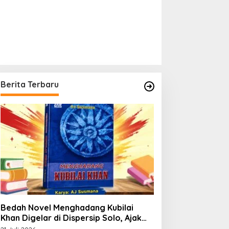
Berita Terbaru
Bonebolango
,
Politik
Bedah Novel Menghadang Kubilai
DPP PPP Tetapkan Zamroni Mile
Khan Digelar di Dispersip Solo, Ajak
Publik Menyelami Heroisme Leluhur