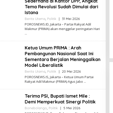
Sederhana di Kantor DPP, Angkat
N
Tema Revolusi Sudah Dimulai dari
E
W
Istana
S
Berita Utama
,
Politik
|
31 Mei 2026
O
L
POROSNEWS.ID, Jakarta – Partai Rakyat Adil
E
Makmur (PRIMA) akan menggelar peringatan Hari
H
P
O
R
Ketua Umum PRIMA : Arah
O
S
Pembangunan Nasional Saat Ini
N
Sementara Berjalan Meninggalkan
E
W
Model Liberalistik
S
Berita Utama
,
Politik
|
20 Mei 2026
O
L
POROSNEWS.IS, Jakarta – Ketua Umum Partai
E
Rakyat Adil Makmur (PRIMA) Agus Jabo
H
P
O
Terima PSI, Bupati Ismet Mile :
R
O
Demi Memperkuat Sinergi Politik
S
N
Bonebolango
,
Politik
|
5 Mei 2026
O
E
L