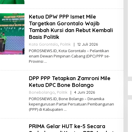
O
R
O
Ketua DPW PPP Ismet Mile
S
Targetkan Gorontalo Wajib
N
E
Tambah Kursi dan Rebut Kembali
W
Basis Politik
S
Kota Gorontalo
,
Politik
|
12 Juli 2026
O
L
POROSNEWS.ID, Kota Gorontalo – Pelantikan
E
enam Dewan Pimpinan Cabang (DPC) PPP se-
H
Provinsi
P
O
R
DPP PPP Tetapkan Zamroni Mile
O
S
Ketua DPC Bone Bolango
N
E
Bonebolango
,
Politik
|
4 Juni 2026
O
W
L
POROSNEWS.ID, Bone Bolango – Dinamika
S
E
kepengurusan Partai Persatuan Pembangunan
H
(PPP) di Kabupaten
P
O
R
PRIMA Gelar HUT ke-5 Secara
O
S