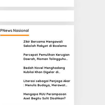
PNews Nasional
Zikir Bersama Mengawali
Sekolah Rakyat di Boalemo
Percepat Pemulihan Kerugian
Daerah, Risman Tolingguhu
Serap Best Practice dari
Kemendagri dan Pemkot
Bedah Novel Menghadang
Bandung
Kubilai Khan Digelar di
Dispersip Solo, Ajak Publik
Menyelami Heroisme Leluhur
Literasi sebagai Penjaga Akar
Nusantara
: Menulis Budaya, Merawat
Identitas
Mengapa RUU Perampasan
Aset Begitu Sulit Disahkan?