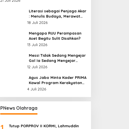
Bolango
21 Juli 2026
Nusantara
Literasi sebagai Penjaga Akar
Juni 2026
: Menulis Budaya, Merawat
Identitas
18 Juli 2026
Mengapa RUU Perampasan
Aset Begitu Sulit Disahkan?
13 Juli 2026
Messi Tidak Sedang Mengejar
gus Jabo Minta Kader
Bedah Novel Menghadang
Gol Ia Sedang Mengejar
RIMA Kawal Program
Kubilai Khan Digelar di
Keabadian
12 Juli 2026
erakyatan Pemerintahan
Dispersip Solo, Ajak Publik
rabowo
Menyelami Heroisme
Agus Jabo Minta Kader PRIMA
Leluhur Nusantara
Kawal Program Kerakyatan
Pemerintahan Prabowo
4 Juli 2026
PNews Olahraga
1
Tutup PORPROV II KORMI, Lahmuddin