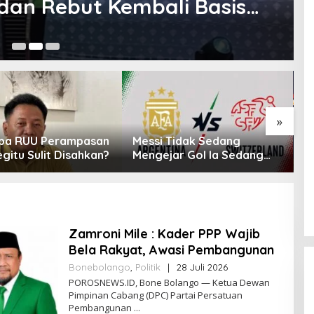
dan Rebut Kembali Basis
4 
»
pa RUU Perampasan
Messi Tidak Sedang
A
gitu Sulit Disahkan?
Mengejar Gol Ia Sedang
P
Mengejar Keabadian
K
P
Zamroni Mile : Kader PPP Wajib
Bela Rakyat, Awasi Pembangunan
Bonebolango
,
Politik
|
28 Juli 2026
O
L
POROSNEWS.ID, Bone Bolango — Ketua Dewan
E
Pimpinan Cabang (DPC) Partai Persatuan
H
Pembangunan
P