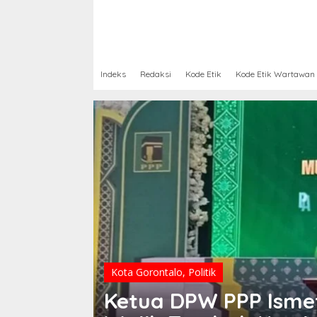
Indeks
Redaksi
Kode Etik
Kode Etik Wartawan
Kota Gorontalo
,
Politik
yat,
Ketua DPW PPP Ismet