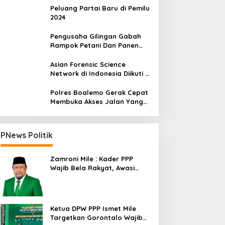
Peluang Partai Baru di Pemilu
2024
Pengusaha Gilingan Gabah
Rampok Petani Dan Panen
Impian Jadi Malapetaka
Asian Forensic Science
Network di Indonesia Diikuti 17
Negara
Polres Boalemo Gerak Cepat
Membuka Akses Jalan Yang
Longsor Diperbatasan Dua
Kecamatan
PNews Politik
Zamroni Mile : Kader PPP
Wajib Bela Rakyat, Awasi
Pembangunan
Ketua DPW PPP Ismet Mile
Targetkan Gorontalo Wajib