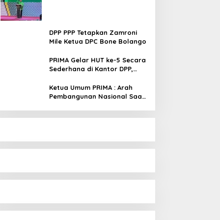
Tambah Kursi dan Rebut
Kembali Basis Politik
DPP PPP Tetapkan Zamroni
Mile Ketua DPC Bone Bolango
PRIMA Gelar HUT ke-5 Secara
Sederhana di Kantor DPP,
Angkat Tema Revolusi Sudah
Dimulai dari Istana
Ketua Umum PRIMA : Arah
Pembangunan Nasional Saat
Ini Sementara Berjalan
Meninggalkan Model
Liberalistik