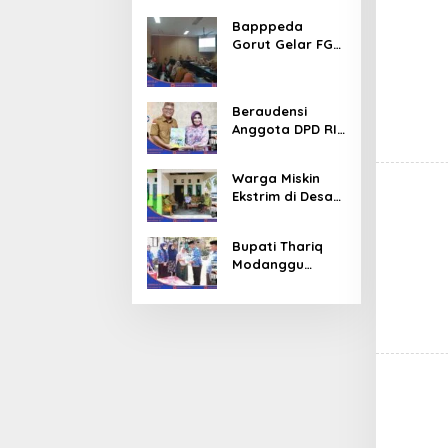
Menanti Kita Kedepan
Bapppeda
Gorut Gelar FGD
Menindaklanjuti
Data Kemiskinan
Ekstrim Dan
Beraudensi
Kesejahteraan
Anggota DPD RI,
Bupati Thariq
Modanggu
Warga Miskin
Memperkenalka
Ekstrim di Desa
n Jakestra
Molinggapoto
Gorut Dapat
Bupati Thariq
Rumah
Modanggu
Sejahtera
Pastikan Korban
Kebakaran
Mendapat
Bantuan 10 Juta