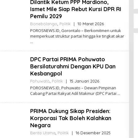
Dilantik Ketum PPP Mardiono,
O
S
Ismet Mile Siap Rebut Kursi DPR RI
N
Pemilu 2029
E
W
Bonebolango
,
Politik
|
10 Maret 2026
O
S
L
POROSNEWS.ID, Gorontalo – Berkomitmen untuk
E
memperkuat struktur partai hingga ke tingkat akar
H
P
O
R
DPC Partai PRIMA Pohuwato
O
S
Bersilaturahmi Dengan KPU Dan
N
Kesbangpol
E
W
Pohuwato
,
Politik
|
15 Januari 2026
O
S
L
POROSNEWS.ID, Pohuwato – Dewan Pimpinan
E
Cabang Partai Rakyat Adil Makmur (DPC Partai
H
P
O
PRIMA Dukung Sikap Presiden:
R
O
Korporasi Tak Boleh Kalahkan
S
Negara
N
E
Berita Utama
,
Politik
|
16 Desember 2025
O
W
L