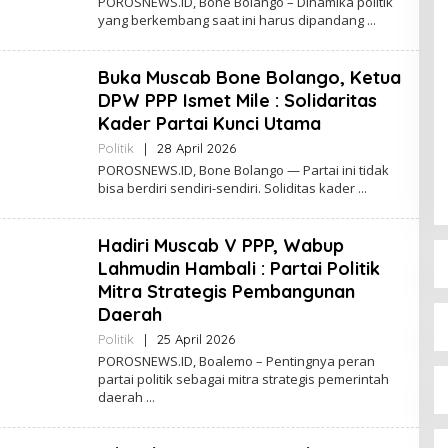
POROSNEWS.ID, Bone Bolango – Dinamika politik
W
E
yang berkembang saat ini harus dipandang
S
H
P
O
Buka Muscab Bone Bolango, Ketua
R
O
DPW PPP Ismet Mile : Solidaritas
S
Kader Partai Kunci Utama
N
E
Politik
|
28 April 2026
O
W
L
POROSNEWS.ID, Bone Bolango — Partai ini tidak
S
E
bisa berdiri sendiri-sendiri. Soliditas kader
H
P
O
Hadiri Muscab V PPP, Wabup
R
O
Lahmudin Hambali : Partai Politik
S
Mitra Strategis Pembangunan
N
E
Daerah
W
Politik
|
25 April 2026
O
S
L
POROSNEWS.ID, Boalemo – Pentingnya peran
E
partai politik sebagai mitra strategis pemerintah
H
daerah
P
O
R