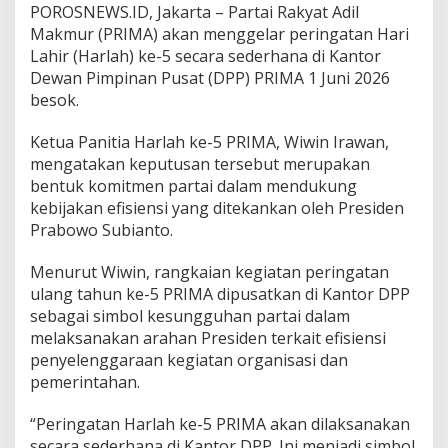
POROSNEWS.ID, Jakarta – Partai Rakyat Adil
u
Makmur (PRIMA) akan menggelar peringatan Hari
l
a
Lahir (Harlah) ke-5 secara sederhana di Kantor
i
Dewan Pimpinan Pusat (DPP) PRIMA 1 Juni 2026
d
besok.
a
r
Ketua Panitia Harlah ke-5 PRIMA, Wiwin Irawan,
i
I
mengatakan keputusan tersebut merupakan
s
bentuk komitmen partai dalam mendukung
t
kebijakan efisiensi yang ditekankan oleh Presiden
a
Prabowo Subianto.
n
a
Menurut Wiwin, rangkaian kegiatan peringatan
ulang tahun ke-5 PRIMA dipusatkan di Kantor DPP
sebagai simbol kesungguhan partai dalam
melaksanakan arahan Presiden terkait efisiensi
penyelenggaraan kegiatan organisasi dan
pemerintahan.
“Peringatan Harlah ke-5 PRIMA akan dilaksanakan
secara sederhana di Kantor DPP. Ini menjadi simbol