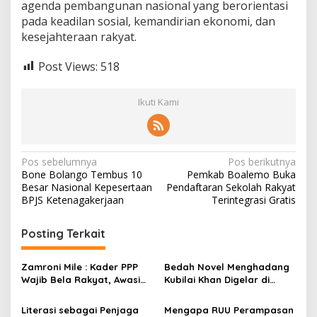
agenda pembangunan nasional yang berorientasi
pada keadilan sosial, kemandirian ekonomi, dan
kesejahteraan rakyat.
Post Views:
518
Ikuti Kami
N
Pos sebelumnya
Pos berikutnya
Bone Bolango Tembus 10
Pemkab Boalemo Buka
a
Besar Nasional Kepesertaan
Pendaftaran Sekolah Rakyat
v
BPJS Ketenagakerjaan
Terintegrasi Gratis
i
Posting Terkait
g
a
Zamroni Mile : Kader PPP
Bedah Novel Menghadang
s
Wajib Bela Rakyat, Awasi
Kubilai Khan Digelar di
Pembangunan
Dispersip Solo, Ajak Publik
i
Menyelami Heroisme
Literasi sebagai Penjaga
Mengapa RUU Perampasan