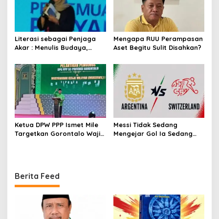
Literasi sebagai Penjaga
Mengapa RUU Perampasan
Akar : Menulis Budaya,
Aset Begitu Sulit Disahkan?
Merawat Identitas
Ketua DPW PPP Ismet Mile
Messi Tidak Sedang
Targetkan Gorontalo Wajib
Mengejar Gol Ia Sedang
Tambah Kursi dan Rebut
Mengejar Keabadian
Kembali Basis Politik
Berita Feed