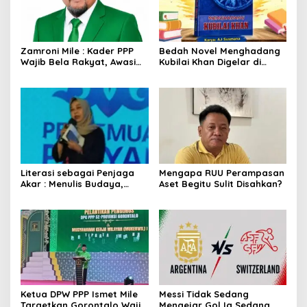
Zamroni Mile : Kader PPP
Bedah Novel Menghadang
Wajib Bela Rakyat, Awasi
Kubilai Khan Digelar di
Pembangunan
Dispersip Solo, Ajak Publik
Menyelami Heroisme
Leluhur Nusantara
Literasi sebagai Penjaga
Mengapa RUU Perampasan
Akar : Menulis Budaya,
Aset Begitu Sulit Disahkan?
Merawat Identitas
Ketua DPW PPP Ismet Mile
Messi Tidak Sedang
Targetkan Gorontalo Wajib
Mengejar Gol Ia Sedang