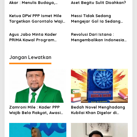
p
Leluhur Nusantara
Akar : Menulis Budaya,
Aset Begitu Sulit Disahkan?
Merawat Identitas
o
Ketua DPW PPP Ismet Mile
Messi Tidak Sedang
s
Targetkan Gorontalo Wajib
Mengejar Gol Ia Sedang
Tambah Kursi dan Rebut
Mengejar Keabadian
Kembali Basis Politik
Agus Jabo Minta Kader
Revolusi Dari Istana :
PRIMA Kawal Program
Mengembalikan Indonesia
Kerakyatan Pemerintahan
Kepada Amanat Pasal 33
Prabowo
Jangan Lewatkan
Zamroni Mile : Kader PPP
Bedah Novel Menghadang
Wajib Bela Rakyat, Awasi
Kubilai Khan Digelar di
Pembangunan
Dispersip Solo, Ajak Publik
Menyelami Heroisme
Leluhur Nusantara