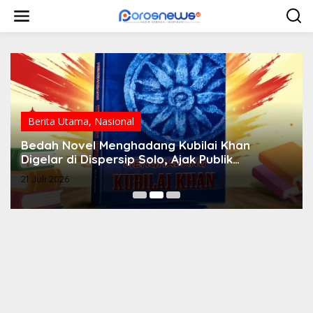
L
e
w
a
t
i
k
e
k
o
Berita Utama
,
Nasional
n
Bedah Novel Menghadang Kubilai Khan
t
e
Digelar di Dispersip Solo, Ajak Publik
n
Menyelami Heroisme Leluhur Nusantara
21 Juli 2026