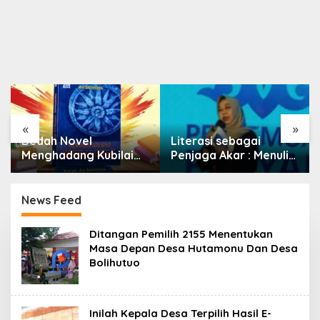
«
»
Bedah Novel
Literasi sebagai
Menghadang Kubilai
Penjaga Akar : Menulis
Khan Digelar di
Budaya, Merawat
Dispersip Solo, Ajak
Identitas
Publik Menyelami
News Feed
Heroisme Leluhur
Nusantara
P
Ditangan Pemilih 2155 Menentukan
o
Masa Depan Desa Hutamonu Dan Desa
r
Bolihutuo
o
s
N
e
w
Inilah Kepala Desa Terpilih Hasil E-