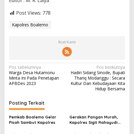
Editor : M. R. Laiya
Post Views:
778
Kapolres Boalemo
Ikuti Kami
N
Pos sebelumnya
Pos berikutnya
Warga Desa Hutamonu
Hadiri Sidang Sinode, Bupati
a
Minta Ini Pada Penetapan
Thariq Modanggu : Secara
v
APBDes 2023
Kultur Dan Kebudayaan Kita
Hidup Bersama
i
g
Posting Terkait
a
s
Pemkab Boalemo Gelar
Gerakan Pangan Murah,
Pisah Sambut Kapolres
Kapolres Sigit Rahayudi:
i
Demi Membantu
Masyarakat