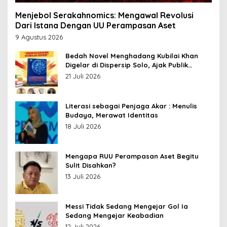
Menjebol Serakahnomics: Mengawal Revolusi
Dari Istana Dengan UU Perampasan Aset
9 Agustus 2026
Bedah Novel Menghadang Kubilai Khan
Digelar di Dispersip Solo, Ajak Publik
Menyelami Heroisme Leluhur Nusantara
21 Juli 2026
Literasi sebagai Penjaga Akar : Menulis
Budaya, Merawat Identitas
18 Juli 2026
Mengapa RUU Perampasan Aset Begitu
Sulit Disahkan?
13 Juli 2026
Messi Tidak Sedang Mengejar Gol Ia
Sedang Mengejar Keabadian
12 Juli 2026