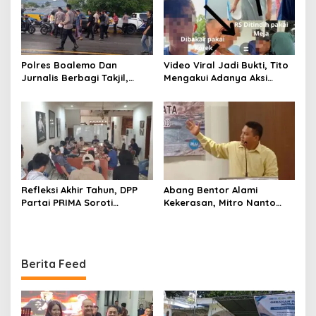
Polres Boalemo Dan
Video Viral Jadi Bukti, Tito
Jurnalis Berbagi Takjil,
Mengakui Adanya Aksi
Kapolres Sigit Rahayudi :
Kekerasan Saat Interogasi
Agar Silaturahmi Tetap
Sepihak RS
Terjaga
Refleksi Akhir Tahun, DPP
Abang Bentor Alami
Partai PRIMA Soroti
Kekerasan, Mitro Nanto
Dampak Liberalisme dan
Desak Polres Boalemo
Dorong Kembali ke Jati Diri
Tindak Tegas Oknum Mata
Bangsa
Elang
Berita Feed