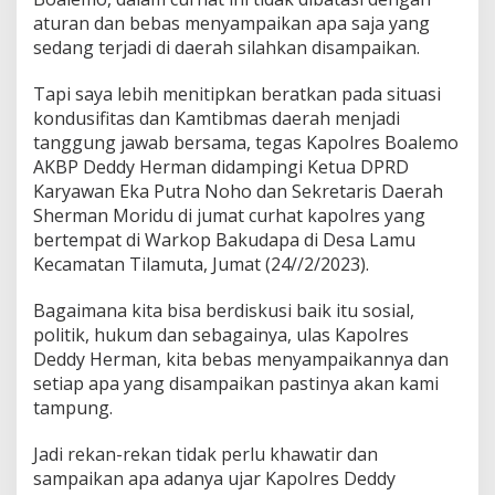
n
aturan dan bebas menyampaikan apa saja yang
A
sedang terjadi di daerah silahkan disampaikan.
p
a
Tapi saya lebih menitipkan beratkan pada situasi
S
a
kondusifitas dan Kamtibmas daerah menjadi
j
tanggung jawab bersama, tegas Kapolres Boalemo
a
AKBP Deddy Herman didampingi Ketua DPRD
Karyawan Eka Putra Noho dan Sekretaris Daerah
Sherman Moridu di jumat curhat kapolres yang
bertempat di Warkop Bakudapa di Desa Lamu
Kecamatan Tilamuta, Jumat (24//2/2023).
Bagaimana kita bisa berdiskusi baik itu sosial,
politik, hukum dan sebagainya, ulas Kapolres
Deddy Herman, kita bebas menyampaikannya dan
setiap apa yang disampaikan pastinya akan kami
tampung.
Jadi rekan-rekan tidak perlu khawatir dan
sampaikan apa adanya ujar Kapolres Deddy