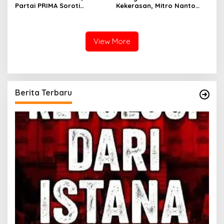
Partai PRIMA Soroti
Kekerasan, Mitro Nanto
Dampak Liberalisme dan
Desak Polres Boalemo
Dorong Kembali ke Jati Diri
Tindak Tegas Oknum Mata
Bangsa
Elang
View More
Berita Terbaru