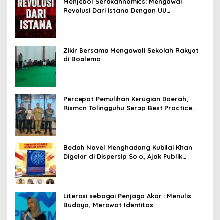
Menjebol Serakahnomics: Mengawal
Revolusi Dari Istana Dengan UU
Perampasan Aset
Zikir Bersama Mengawali Sekolah Rakyat
di Boalemo
Percepat Pemulihan Kerugian Daerah,
Risman Tolingguhu Serap Best Practice
dari Kemendagri dan Pemkot Bandung
Bedah Novel Menghadang Kubilai Khan
Digelar di Dispersip Solo, Ajak Publik
Menyelami Heroisme Leluhur Nusantara
Literasi sebagai Penjaga Akar : Menulis
Budaya, Merawat Identitas