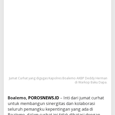
D
e
d
d
y
H
e
r
m
a
n
:
B
e
b
a
s
Jumat Curhat yang digagas Kapolres Boalemo AKBP Deddy Herman
S
di Warkop Baku Dapa.
a
m
p
Boalemo,
POROSNEWS.ID
– Inti dari jumat curhat
a
untuk membangun sinergitas dan kolaborasi
i
seluruh pemangku kepentingan yang ada di
k
a
Boalemo, dalam curhat ini tidak dibatasi dengan