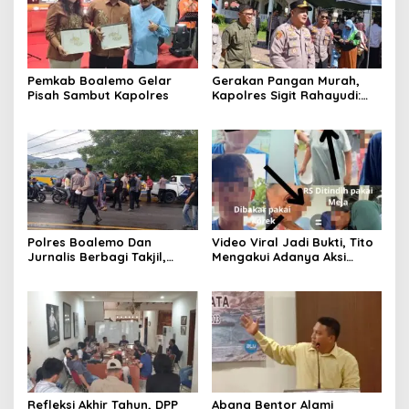
Pemkab Boalemo Gelar
Gerakan Pangan Murah,
Pisah Sambut Kapolres
Kapolres Sigit Rahayudi:
Demi Membantu
Masyarakat
Polres Boalemo Dan
Video Viral Jadi Bukti, Tito
Jurnalis Berbagi Takjil,
Mengakui Adanya Aksi
Kapolres Sigit Rahayudi :
Kekerasan Saat Interogasi
Agar Silaturahmi Tetap
Sepihak RS
Terjaga
Refleksi Akhir Tahun, DPP
Abang Bentor Alami