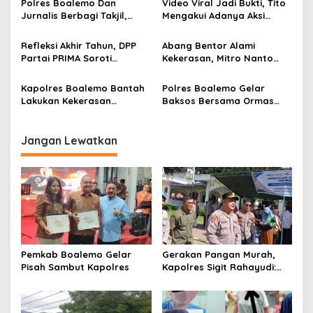
p
Polres Boalemo Dan
Video Viral Jadi Bukti, Tito
Jurnalis Berbagi Takjil,
Mengakui Adanya Aksi
o
Kapolres Sigit Rahayudi :
Kekerasan Saat Interogasi
s
Agar Silaturahmi Tetap
Sepihak RS
Refleksi Akhir Tahun, DPP
Abang Bentor Alami
Terjaga
Partai PRIMA Soroti
Kekerasan, Mitro Nanto
Dampak Liberalisme dan
Desak Polres Boalemo
Dorong Kembali ke Jati Diri
Tindak Tegas Oknum Mata
Kapolres Boalemo Bantah
Polres Boalemo Gelar
Bangsa
Elang
Lakukan Kekerasan
Baksos Bersama Ormas
terhadap Pelaku PETI
Dan Mahasiswa
Jangan Lewatkan
Pemkab Boalemo Gelar
Gerakan Pangan Murah,
Pisah Sambut Kapolres
Kapolres Sigit Rahayudi:
Demi Membantu
Masyarakat