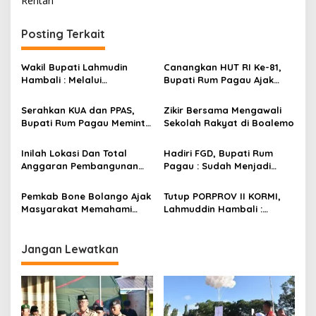
Rentan
g
Posting Terkait
a
s
Wakil Bupati Lahmudin
Canangkan HUT RI Ke-81,
i
Hambali : Melalui
Bupati Rum Pagau Ajak
p
Kebersamaan Bisa
Seluruh Eleman Bersinergi
Melaksanakan Perkemahan
Serahkan KUA dan PPAS,
Zikir Bersama Mengawali
o
Pramuka
Bupati Rum Pagau Meminta
Sekolah Rakyat di Boalemo
s
Dukungan DPRD
Inilah Lokasi Dan Total
Hadiri FGD, Bupati Rum
Anggaran Pembangunan
Pagau : Sudah Menjadi
KNMP di Boalemo
Komitmen Pemerintah
Melindungi Masyarakat
Pemkab Bone Bolango Ajak
Tutup PORPROV II KORMI,
Masyarakat Memahami
Lahmuddin Hambali :
Secara Utuh Proses
Olahraga Efektif Dalam
Penonaktifan Kades Toto
Membangun Kebersamaan
Utara
Jangan Lewatkan