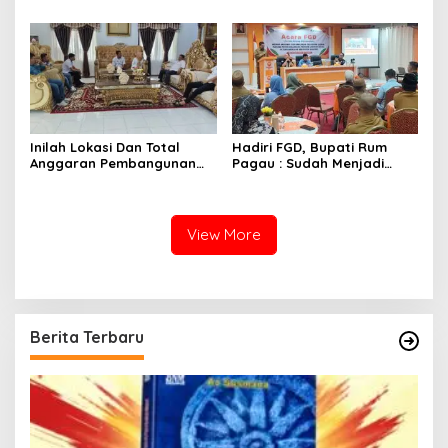
Dukungan DPRD
Inilah Lokasi Dan Total
Hadiri FGD, Bupati Rum
Anggaran Pembangunan
Pagau : Sudah Menjadi
KNMP di Boalemo
Komitmen Pemerintah
Melindungi Masyarakat
View More
Berita Terbaru