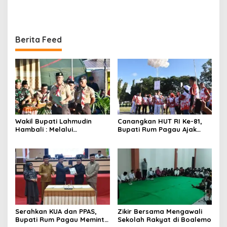
KNMP di Boalemo
Komitmen Pemerintah
Melindungi Masyarakat
Berita Feed
Wakil Bupati Lahmudin
Canangkan HUT RI Ke-81,
Hambali : Melalui
Bupati Rum Pagau Ajak
Kebersamaan Bisa
Seluruh Eleman Bersinergi
Melaksanakan Perkemahan
Pramuka
Serahkan KUA dan PPAS,
Zikir Bersama Mengawali
Bupati Rum Pagau Meminta
Sekolah Rakyat di Boalemo