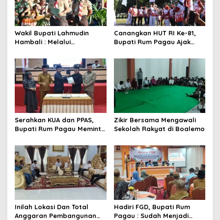
Wakil Bupati Lahmudin
Canangkan HUT RI Ke-81,
Hambali : Melalui
Bupati Rum Pagau Ajak
Kebersamaan Bisa
Seluruh Eleman Bersinergi
Melaksanakan Perkemahan
Pramuka
Serahkan KUA dan PPAS,
Zikir Bersama Mengawali
Bupati Rum Pagau Meminta
Sekolah Rakyat di Boalemo
Dukungan DPRD
Inilah Lokasi Dan Total
Hadiri FGD, Bupati Rum
Anggaran Pembangunan
Pagau : Sudah Menjadi