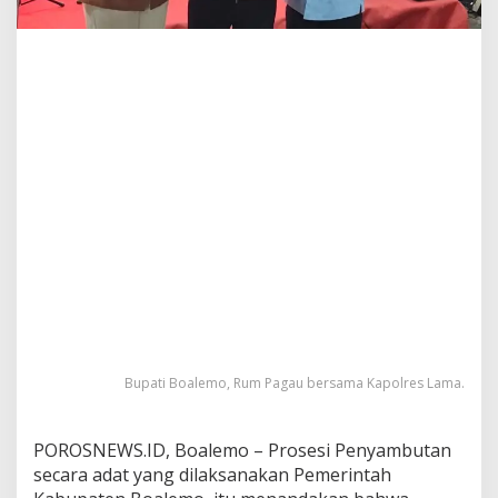
s
a
h
S
a
m
b
u
t
K
a
p
o
l
r
e
s
Bupati Boalemo, Rum Pagau bersama Kapolres Lama.
POROSNEWS.ID, Boalemo – Prosesi Penyambutan
secara adat yang dilaksanakan Pemerintah