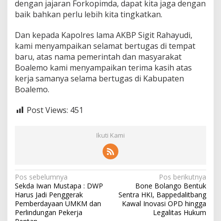
dengan jajaran Forkopimda, dapat kita jaga dengan
baik bahkan perlu lebih kita tingkatkan.
Dan kepada Kapolres lama AKBP Sigit Rahayudi,
kami menyampaikan selamat bertugas di tempat
baru, atas nama pemerintah dan masyarakat
Boalemo kami menyampaikan terima kasih atas
kerja samanya selama bertugas di Kabupaten
Boalemo.
Post Views:
451
Ikuti Kami
N
Pos sebelumnya
Pos berikutnya
Sekda Iwan Mustapa : DWP
Bone Bolango Bentuk
a
Harus Jadi Penggerak
Sentra HKI, Bappedalitbang
v
Pemberdayaan UMKM dan
Kawal Inovasi OPD hingga
Perlindungan Pekerja
Legalitas Hukum
i