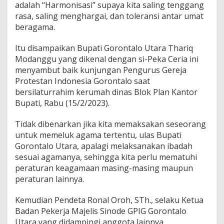
adalah “Harmonisasi” supaya kita saling tenggang
b
rasa, saling menghargai, dan toleransi antar umat
a
n
beragama.
g
u
Itu disampaikan Bupati Gorontalo Utara Thariq
n
Modanggu yang dikenal dengan si-Peka Ceria ini
H
menyambut baik kunjungan Pengurus Gereja
a
r
Protestan Indonesia Gorontalo saat
m
bersilaturrahim kerumah dinas Blok Plan Kantor
o
Bupati, Rabu (15/2/2023).
n
i
Tidak dibenarkan jika kita memaksakan seseorang
s
a
untuk memeluk agama tertentu, ulas Bupati
s
Gorontalo Utara, apalagi melaksanakan ibadah
i
sesuai agamanya, sehingga kita perlu mematuhi
peraturan keagamaan masing-masing maupun
peraturan lainnya.
Kemudian Pendeta Ronal Oroh, STh., selaku Ketua
Badan Pekerja Majelis Sinode GPIG Gorontalo
Utara yang didampingi anggota lainnya