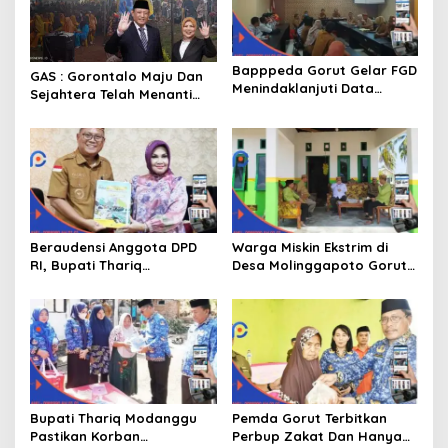
Bapppeda Gorut Gelar FGD
GAS : Gorontalo Maju Dan
Menindaklanjuti Data
Sejahtera Telah Menanti
Kemiskinan Ekstrim Dan
Kita Kedepan
Kesejahteraan
Beraudensi Anggota DPD
Warga Miskin Ekstrim di
RI, Bupati Thariq
Desa Molinggapoto Gorut
Modanggu
Dapat Rumah Sejahtera
Memperkenalkan Jakestra
Bupati Thariq Modanggu
Pemda Gorut Terbitkan
Pastikan Korban
Perbup Zakat Dan Hanya