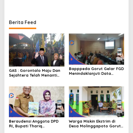
Kebakaran Mendapat
Kepada Warga Yang
Bantuan 10 Juta
Mampu
Berita Feed
Bapppeda Gorut Gelar FGD
GAS : Gorontalo Maju Dan
Menindaklanjuti Data
Sejahtera Telah Menanti
Kemiskinan Ekstrim Dan
Kita Kedepan
Kesejahteraan
Beraudensi Anggota DPD
Warga Miskin Ekstrim di
RI, Bupati Thariq
Desa Molinggapoto Gorut
Modanggu
Dapat Rumah Sejahtera