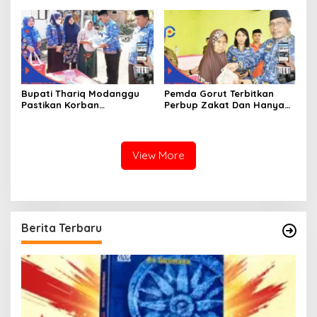
Memperkenalkan Jakestra
Bupati Thariq Modanggu
Pemda Gorut Terbitkan
Pastikan Korban
Perbup Zakat Dan Hanya
Kebakaran Mendapat
Kepada Warga Yang
Bantuan 10 Juta
Mampu
View More
Berita Terbaru