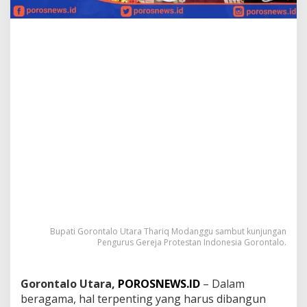
:
B
e
r
a
g
a
m
a
H
a
l
T
e
r
p
e
n
t
Bupati Gorontalo Utara Thariq Modanggu sambut kunjungan
Pengurus Gereja Protestan Indonesia Gorontalo.
i
n
g
M
Gorontalo Utara,
POROSNEWS.ID
– Dalam
e
beragama, hal terpenting yang harus dibangun
m