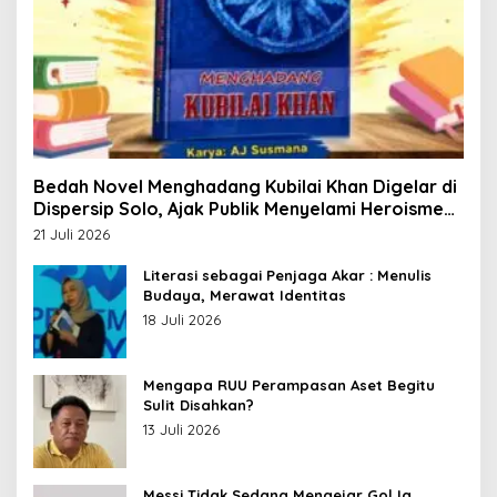
Bedah Novel Menghadang Kubilai Khan Digelar di
Dispersip Solo, Ajak Publik Menyelami Heroisme
Leluhur Nusantara
21 Juli 2026
Literasi sebagai Penjaga Akar : Menulis
Budaya, Merawat Identitas
18 Juli 2026
Mengapa RUU Perampasan Aset Begitu
Sulit Disahkan?
13 Juli 2026
Messi Tidak Sedang Mengejar Gol Ia