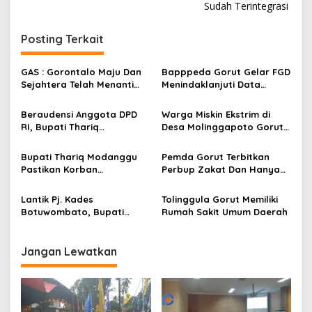
v
Sudah Terintegrasi
i
Posting Terkait
g
a
GAS : Gorontalo Maju Dan
Bapppeda Gorut Gelar FGD
s
Sejahtera Telah Menanti
Menindaklanjuti Data
Kita Kedepan
Kemiskinan Ekstrim Dan
i
Kesejahteraan
Beraudensi Anggota DPD
Warga Miskin Ekstrim di
p
RI, Bupati Thariq
Desa Molinggapoto Gorut
Modanggu
Dapat Rumah Sejahtera
o
Memperkenalkan Jakestra
Bupati Thariq Modanggu
Pemda Gorut Terbitkan
s
Pastikan Korban
Perbup Zakat Dan Hanya
Kebakaran Mendapat
Kepada Warga Yang
Bantuan 10 Juta
Mampu
Lantik Pj. Kades
Tolinggula Gorut Memiliki
Botuwombato, Bupati
Rumah Sakit Umum Daerah
Thariq Ingatkan Tugas
Kepala Desa
Jangan Lewatkan