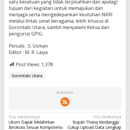
satu kesatuan yang tidak terpisahkan dan apalagi
tujuan dari kegiatan untuk memajukan dan
menjaga serta mengedepankan keutuhan NKRI
melalui lintas umat beragama, lebih khusus di
Gorontalo Utara, sambil menyalami Ketua dan
pengurus GPIG.
Penulis : S. Usman
Editor : M. R. Laiya
Post Views:
1,378
Gorontalo Utara
Ikuti Kami
N
Pos sebelumnya
Pos berikutnya
Ukom Dapat Melahirkan
Bupati Thariq Modanggu :
a
Birokrasi Sesuai Kompotensi
Cukup Upload Data Lengkap