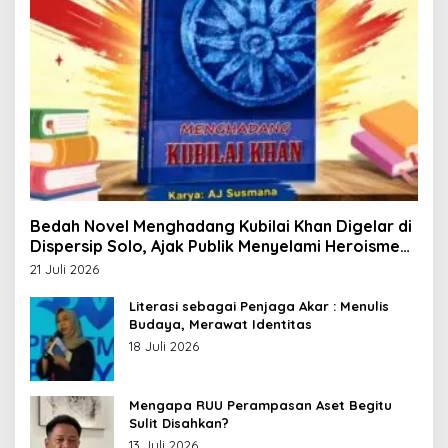
Bedah Novel Menghadang Kubilai Khan Digelar di
Dispersip Solo, Ajak Publik Menyelami Heroisme
Leluhur Nusantara
21 Juli 2026
Literasi sebagai Penjaga Akar : Menulis
Budaya, Merawat Identitas
18 Juli 2026
Mengapa RUU Perampasan Aset Begitu
Sulit Disahkan?
13 Juli 2026