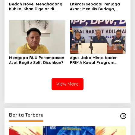
Bedah Novel Menghadang
Literasi sebagai Penjaga
Kubilai Khan Digelar di
Akar : Menulis Budaya,
Dispersip Solo, Ajak Publik
Merawat Identitas
Menyelami Heroisme
Leluhur Nusantara
Mengapa RUU Perampasan
Agus Jabo Minta Kader
Aset Begitu Sulit Disahkan?
PRIMA Kawal Program
Kerakyatan Pemerintahan
Prabowo
View More
Berita Terbaru