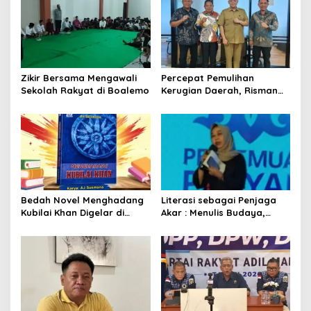
Zikir Bersama Mengawali
Percepat Pemulihan
Sekolah Rakyat di Boalemo
Kerugian Daerah, Risman
Tolingguhu Serap Best
Practice dari Kemendagri
dan Pemkot Bandung
Bedah Novel Menghadang
Literasi sebagai Penjaga
Kubilai Khan Digelar di
Akar : Menulis Budaya,
Dispersip Solo, Ajak Publik
Merawat Identitas
Menyelami Heroisme
Leluhur Nusantara