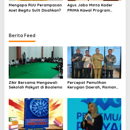
Mengapa RUU Perampasan
Agus Jabo Minta Kader
Aset Begitu Sulit Disahkan?
PRIMA Kawal Program
Kerakyatan Pemerintahan
Prabowo
Berita Feed
Zikir Bersama Mengawali
Percepat Pemulihan
Sekolah Rakyat di Boalemo
Kerugian Daerah, Risman
Tolingguhu Serap Best
Practice dari Kemendagri
dan Pemkot Bandung