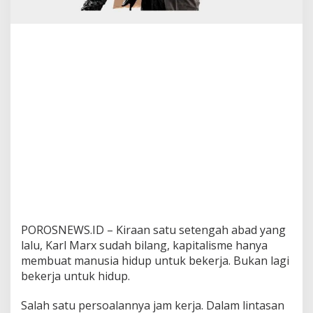
h
a
t
D
a
r
i
K
e
b
i
a
s
a
a
n
B
e
POROSNEWS.ID – Kiraan satu setengah abad yang
k
lalu, Karl Marx sudah bilang, kapitalisme hanya
e
membuat manusia hidup untuk bekerja. Bukan lagi
r
j
bekerja untuk hidup.
a
Salah satu persoalannya jam kerja. Dalam lintasan