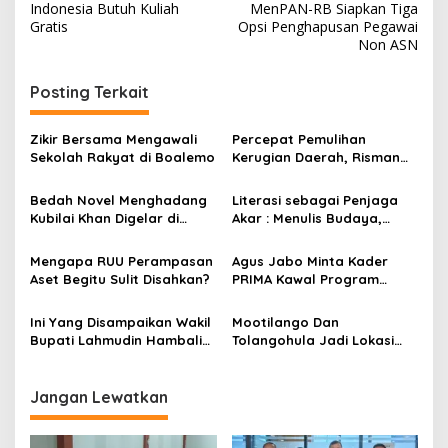
Indonesia Butuh Kuliah
MenPAN-RB Siapkan Tiga
a
Gratis
Opsi Penghapusan Pegawai
v
Non ASN
i
Posting Terkait
g
a
Zikir Bersama Mengawali
Percepat Pemulihan
s
Sekolah Rakyat di Boalemo
Kerugian Daerah, Risman
Tolingguhu Serap Best
i
Practice dari Kemendagri
Bedah Novel Menghadang
Literasi sebagai Penjaga
p
dan Pemkot Bandung
Kubilai Khan Digelar di
Akar : Menulis Budaya,
Dispersip Solo, Ajak Publik
Merawat Identitas
o
Menyelami Heroisme
Mengapa RUU Perampasan
Agus Jabo Minta Kader
s
Leluhur Nusantara
Aset Begitu Sulit Disahkan?
PRIMA Kawal Program
Kerakyatan Pemerintahan
Prabowo
Ini Yang Disampaikan Wakil
Mootilango Dan
Bupati Lahmudin Hambali
Tolangohula Jadi Lokasi
Saat Menghadiri Rakornas
PETI, APH Dimana?
PKPN
Jangan Lewatkan