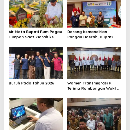
Air Mata Bupati Rum Pagau
Dorong Kemandirian
Tumpah Saat Ziarah ke
Pangan Daerah, Bupati
Makam Almarhum Rachmat
Rum Pagau MoU Bersama
Gobel
PT. Berdikari
Buruh Pada Tahun 2026
Wamen Transmigrasi RI
Terima Rombongan Wakil
Bupati Boalemo Lahmudin
Hambali