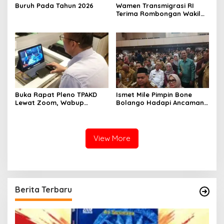
Buruh Pada Tahun 2026
Wamen Transmigrasi RI
Terima Rombongan Wakil
Bupati Boalemo Lahmudin
Hambali
Buka Rapat Pleno TPAKD
Ismet Mile Pimpin Bone
Lewat Zoom, Wabup
Bolango Hadapi Ancaman
Lahmudin Hambali Dorong
Kekeringan 2026 Lewat
Percepatan Akses
Rakornas Nasional
Keuangan dan Penguatan
Ekonomi Daerah
View More
Berita Terbaru