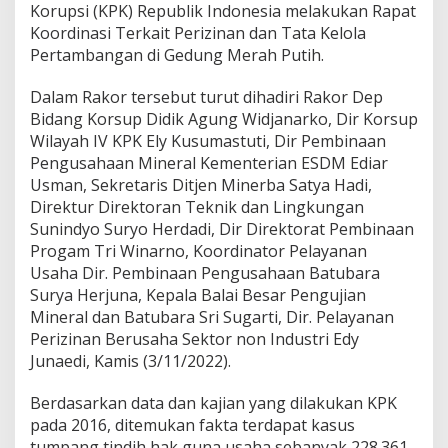
Korupsi (KPK) Republik Indonesia melakukan Rapat
Koordinasi Terkait Perizinan dan Tata Kelola
Pertambangan di Gedung Merah Putih.
Dalam Rakor tersebut turut dihadiri Rakor Dep
Bidang Korsup Didik Agung Widjanarko, Dir Korsup
Wilayah IV KPK Ely Kusumastuti, Dir Pembinaan
Pengusahaan Mineral Kementerian ESDM Ediar
Usman, Sekretaris Ditjen Minerba Satya Hadi,
Direktur Direktoran Teknik dan Lingkungan
Sunindyo Suryo Herdadi, Dir Direktorat Pembinaan
Progam Tri Winarno, Koordinator Pelayanan
Usaha Dir. Pembinaan Pengusahaan Batubara
Surya Herjuna, Kepala Balai Besar Pengujian
Mineral dan Batubara Sri Sugarti, Dir. Pelayanan
Perizinan Berusaha Sektor non Industri Edy
Junaedi, Kamis (3/11/2022).
Berdasarkan data dan kajian yang dilakukan KPK
pada 2016, ditemukan fakta terdapat kasus
tumpang tindih hak guna usaha sebanyak 228.361