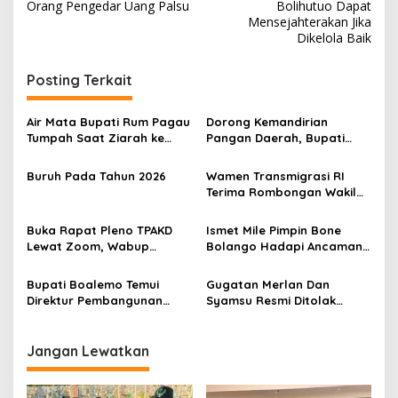
a
Orang Pengedar Uang Palsu
Bolihutuo Dapat
v
Mensejahterakan Jika
Dikelola Baik
i
g
Posting Terkait
a
s
Air Mata Bupati Rum Pagau
Dorong Kemandirian
Tumpah Saat Ziarah ke
Pangan Daerah, Bupati
i
Makam Almarhum Rachmat
Rum Pagau MoU Bersama
p
Gobel
PT. Berdikari
Buruh Pada Tahun 2026
Wamen Transmigrasi RI
Terima Rombongan Wakil
o
Bupati Boalemo Lahmudin
s
Hambali
Buka Rapat Pleno TPAKD
Ismet Mile Pimpin Bone
Lewat Zoom, Wabup
Bolango Hadapi Ancaman
Lahmudin Hambali Dorong
Kekeringan 2026 Lewat
Percepatan Akses
Rakornas Nasional
Bupati Boalemo Temui
Gugatan Merlan Dan
Keuangan dan Penguatan
Direktur Pembangunan
Syamsu Resmi Ditolak
Ekonomi Daerah
Indonesia Timur PPN Dan
Mahkamah Konstitusi
BAPPENAS RI
Jangan Lewatkan