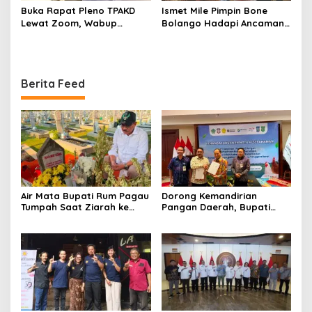
Buka Rapat Pleno TPAKD
Ismet Mile Pimpin Bone
Lewat Zoom, Wabup
Bolango Hadapi Ancaman
Lahmudin Hambali Dorong
Kekeringan 2026 Lewat
Percepatan Akses
Rakornas Nasional
Keuangan dan Penguatan
Ekonomi Daerah
Berita Feed
Air Mata Bupati Rum Pagau
Dorong Kemandirian
Tumpah Saat Ziarah ke
Pangan Daerah, Bupati
Makam Almarhum Rachmat
Rum Pagau MoU Bersama
Gobel
PT. Berdikari