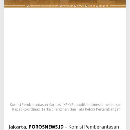
d
i
H
G
U
D
a
n
I
U
P
H
H
K
Komisi Pemberantasan Korupsi (KPK) Republik Indonesia melakukan
Rapat Koordinasi Terkait Perizinan dan Tata Kelola Pertambangan.
Jakarta,
POROSNEWS.ID
– Komisi Pemberantasan