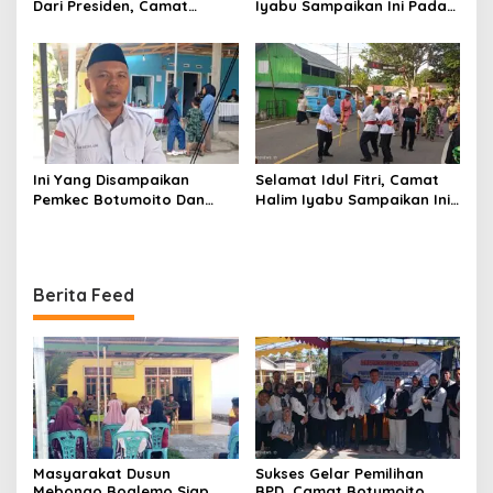
Dari Presiden, Camat
Iyabu Sampaikan Ini Pada
Botumoito Halim Iyabu
Pelantikan TP PKK
Sampaikan Terima Kasih
Botumoito
Ini Yang Disampaikan
Selamat Idul Fitri, Camat
Pemkec Botumoito Dan
Halim Iyabu Sampaikan Ini
Pemdes Hutamonu
Untuk Masyarakat
Terhadap TMMD
Botumoito
Berita Feed
Masyarakat Dusun
Sukses Gelar Pemilihan
Mebongo Boalemo Siap
BPD, Camat Botumoito