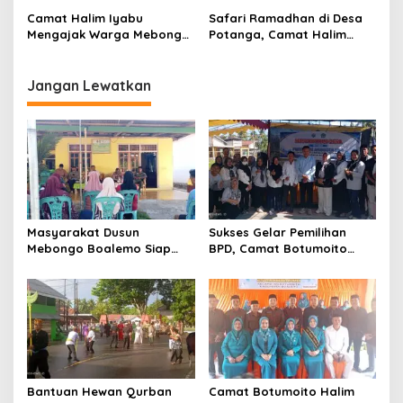
Terhadap TMMD
Botumoito
Camat Halim Iyabu
Safari Ramadhan di Desa
Mengajak Warga Mebongo
Potanga, Camat Halim
Menunaikan Zakat Fitrah
Iyabu Ajak Warga Untuk
Dan Beribadah
Melaksanakan Sholat
Jangan Lewatkan
Masyarakat Dusun
Sukses Gelar Pemilihan
Mebongo Boalemo Siap
BPD, Camat Botumoito
Dimekarkan Menjadi Desa
Halim Iyabu Sampaikan Ini
Bantuan Hewan Qurban
Camat Botumoito Halim