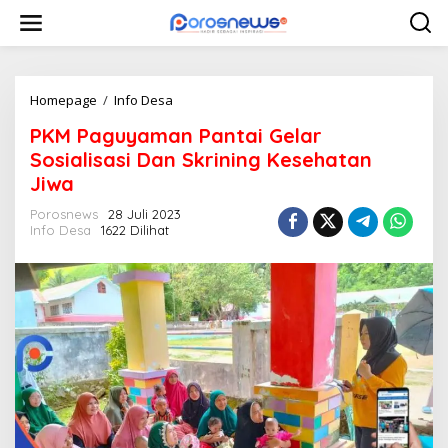
L
e
w
a
t
i
Homepage
/
Info Desa
P
k
K
PKM Paguyaman Pantai Gelar
e
M
k
P
Sosialisasi Dan Skrining Kesehatan
o
a
Jiwa
n
g
t
u
Porosnews
28 Juli 2023
e
y
Info Desa
1622 Dilihat
n
a
m
a
n
P
a
n
t
a
i
G
e