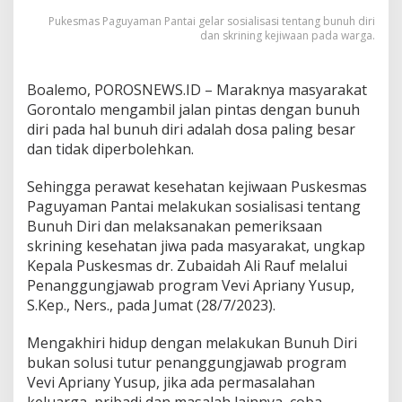
K
Pukesmas Paguyaman Pantai gelar sosialisasi tentang bunuh diri
e
dan skrining kejiwaan pada warga.
s
e
h
Boalemo, POROSNEWS.ID – Maraknya masyarakat
a
Gorontalo mengambil jalan pintas dengan bunuh
t
a
diri pada hal bunuh diri adalah dosa paling besar
n
dan tidak diperbolehkan.
J
i
Sehingga perawat kesehatan kejiwaan Puskesmas
w
Paguyaman Pantai melakukan sosialisasi tentang
a
Bunuh Diri dan melaksanakan pemeriksaan
skrining kesehatan jiwa pada masyarakat, ungkap
Kepala Puskesmas dr. Zubaidah Ali Rauf melalui
Penanggungjawab program Vevi Apriany Yusup,
S.Kep., Ners., pada Jumat (28/7/2023).
Mengakhiri hidup dengan melakukan Bunuh Diri
bukan solusi tutur penanggungjawab program
Vevi Apriany Yusup, jika ada permasalahan
keluarga, pribadi dan masalah lainnya, coba