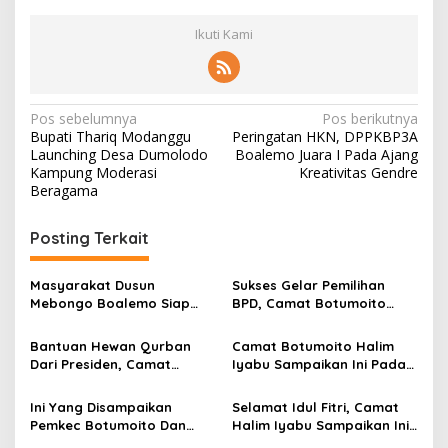
Ikuti Kami
N
Pos sebelumnya
Pos berikutnya
Bupati Thariq Modanggu
Peringatan HKN, DPPKBP3A
a
Launching Desa Dumolodo
Boalemo Juara I Pada Ajang
v
Kampung Moderasi
Kreativitas Gendre
Beragama
i
g
Posting Terkait
a
s
Masyarakat Dusun
Sukses Gelar Pemilihan
Mebongo Boalemo Siap
BPD, Camat Botumoito
i
Dimekarkan Menjadi Desa
Halim Iyabu Sampaikan Ini
p
Bantuan Hewan Qurban
Camat Botumoito Halim
Dari Presiden, Camat
Iyabu Sampaikan Ini Pada
o
Botumoito Halim Iyabu
Pelantikan TP PKK
s
Sampaikan Terima Kasih
Botumoito
Ini Yang Disampaikan
Selamat Idul Fitri, Camat
Pemkec Botumoito Dan
Halim Iyabu Sampaikan Ini
Pemdes Hutamonu
Untuk Masyarakat