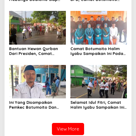
Dimekarkan Menjadi Desa
Halim Iyabu Sampaikan Ini
Bantuan Hewan Qurban
Camat Botumoito Halim
Dari Presiden, Camat
Iyabu Sampaikan Ini Pada
Botumoito Halim Iyabu
Pelantikan TP PKK
Sampaikan Terima Kasih
Botumoito
Ini Yang Disampaikan
Selamat Idul Fitri, Camat
Pemkec Botumoito Dan
Halim Iyabu Sampaikan Ini
Pemdes Hutamonu
Untuk Masyarakat
Terhadap TMMD
Botumoito
View More