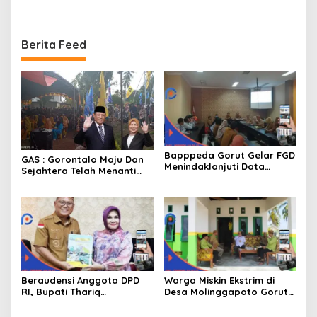
Bantuan 10 Juta
Mampu
Berita Feed
Bapppeda Gorut Gelar FGD
GAS : Gorontalo Maju Dan
Menindaklanjuti Data
Sejahtera Telah Menanti
Kemiskinan Ekstrim Dan
Kita Kedepan
Kesejahteraan
Beraudensi Anggota DPD
Warga Miskin Ekstrim di
RI, Bupati Thariq
Desa Molinggapoto Gorut
Modanggu
Dapat Rumah Sejahtera
Memperkenalkan Jakestra