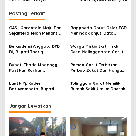
v
i
Posting Terkait
g
a
GAS : Gorontalo Maju Dan
Bapppeda Gorut Gelar FGD
s
Sejahtera Telah Menanti
Menindaklanjuti Data
Kita Kedepan
Kemiskinan Ekstrim Dan
i
Kesejahteraan
Beraudensi Anggota DPD
Warga Miskin Ekstrim di
p
RI, Bupati Thariq
Desa Molinggapoto Gorut
Modanggu
Dapat Rumah Sejahtera
o
Memperkenalkan Jakestra
Bupati Thariq Modanggu
Pemda Gorut Terbitkan
s
Pastikan Korban
Perbup Zakat Dan Hanya
Kebakaran Mendapat
Kepada Warga Yang
Bantuan 10 Juta
Mampu
Lantik Pj. Kades
Tolinggula Gorut Memiliki
Botuwombato, Bupati
Rumah Sakit Umum Daerah
Thariq Ingatkan Tugas
Kepala Desa
Jangan Lewatkan