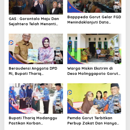
Bapppeda Gorut Gelar FGD
GAS : Gorontalo Maju Dan
Menindaklanjuti Data
Sejahtera Telah Menanti
Kemiskinan Ekstrim Dan
Kita Kedepan
Kesejahteraan
Beraudensi Anggota DPD
Warga Miskin Ekstrim di
RI, Bupati Thariq
Desa Molinggapoto Gorut
Modanggu
Dapat Rumah Sejahtera
Memperkenalkan Jakestra
Bupati Thariq Modanggu
Pemda Gorut Terbitkan
Pastikan Korban
Perbup Zakat Dan Hanya
Kebakaran Mendapat
Kepada Warga Yang