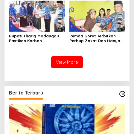
Bupati Thariq Modanggu
Pemda Gorut Terbitkan
Pastikan Korban
Perbup Zakat Dan Hanya
Kebakaran Mendapat
Kepada Warga Yang
Bantuan 10 Juta
Mampu
View More
Berita Terbaru