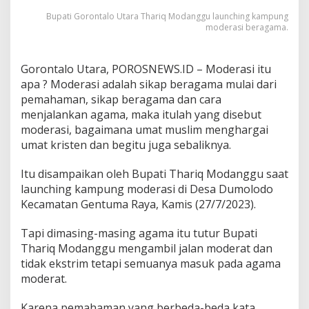
u
Bupati Gorontalo Utara Thariq Modanggu launching kampung
n
moderasi beragama.
g
M
o
Gorontalo Utara, POROSNEWS.ID – Moderasi itu
d
apa ? Moderasi adalah sikap beragama mulai dari
e
r
pemahaman, sikap beragama dan cara
a
menjalankan agama, maka itulah yang disebut
s
moderasi, bagaimana umat muslim menghargai
i
umat kristen dan begitu juga sebaliknya.
B
e
r
Itu disampaikan oleh Bupati Thariq Modanggu saat
a
launching kampung moderasi di Desa Dumolodo
g
Kecamatan Gentuma Raya, Kamis (27/7/2023).
a
m
Tapi dimasing-masing agama itu tutur Bupati
a
Thariq Modanggu mengambil jalan moderat dan
tidak ekstrim tetapi semuanya masuk pada agama
moderat.
Karena pemahaman yang berbeda-beda kata