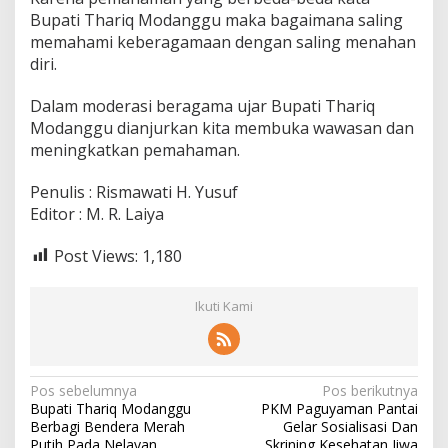
Bupati Thariq Modanggu maka bagaimana saling
memahami keberagamaan dengan saling menahan
diri.
Dalam moderasi beragama ujar Bupati Thariq
Modanggu dianjurkan kita membuka wawasan dan
meningkatkan pemahaman.
Penulis : Rismawati H. Yusuf
Editor : M. R. Laiya
Post Views:
1,180
Ikuti Kami
N
Pos sebelumnya
Pos berikutnya
Bupati Thariq Modanggu
PKM Paguyaman Pantai
a
Berbagi Bendera Merah
Gelar Sosialisasi Dan
Putih Pada Nelayan
Skrining Kesehatan Jiwa