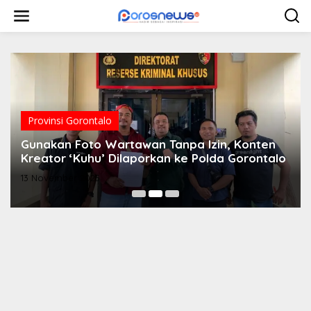
L
e
w
a
t
i
k
e
k
o
Provinsi Gorontalo
n
Gunakan Foto Wartawan Tanpa Izin, Konten
t
e
Kreator ‘Kuhu’ Dilaporkan ke Polda Gorontalo
n
13 November 2025