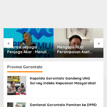
«
»
Literasi sebagai
Mengapa RUU
Penjaga Akar : Menulis
Perampasan Aset
Budaya, Merawat
Begitu Sulit Disahkan?
Identitas
Provinsi Gorontalo
Kapolda Gorontalo Gandeng UNG
Survey Indeks Kepuasan Masyarakat
Danlanal Gorontalo Pamitan ke DPRD