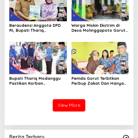
Beraudensi Anggota DPD
Warga Miskin Ekstrim di
RI, Bupati Thariq
Desa Molinggapoto Gorut
Modanggu
Dapat Rumah Sejahtera
Memperkenalkan Jakestra
Bupati Thariq Modanggu
Pemda Gorut Terbitkan
Pastikan Korban
Perbup Zakat Dan Hanya
Kebakaran Mendapat
Kepada Warga Yang
Bantuan 10 Juta
Mampu
View More
Berita Terbaru