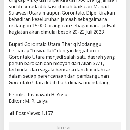
o
sudah berada dilokasi ijtimah baik dari Manado
U
Sulawesi Utara maupun Gorontalo. Diperkirakan
t
kehadiran keseluruhan jamaah sebagaimana
a
undangan 15.000 orang dan sebagaimana jadwal
r
a
kegiatan akan dimulai besok 20-22 Juli 2023.
Bupati Gorontalo Utara Thariq Modanggu
berharap “Insyaallah” dengan kegiatan ini
Gorontalo Utara menjadi salah satu daerah yang
penuh barokah dan hidayah dari Allah SWT,
terhindar dari segala bencana dan dimudahkan
dalam setiap perencanaan dan pembangunan
Gorontalo Utara lebih baik dimasa mendatang.
Penulis : Rismawati H. Yusuf
Editor : M. R. Laiya
Post Views:
1,157
Ikuti Kami