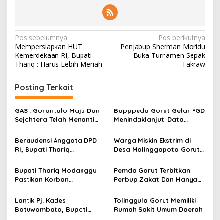
N
Pos sebelumnya
Pos berikutnya
Mempersiapkan HUT
Penjabup Sherman Moridu
a
Kemerdekaan RI, Bupati
Buka Turnamen Sepak
v
Thariq : Harus Lebih Meriah
Takraw
i
Posting Terkait
g
a
GAS : Gorontalo Maju Dan
Bapppeda Gorut Gelar FGD
s
Sejahtera Telah Menanti
Menindaklanjuti Data
Kita Kedepan
Kemiskinan Ekstrim Dan
i
Kesejahteraan
Beraudensi Anggota DPD
Warga Miskin Ekstrim di
p
RI, Bupati Thariq
Desa Molinggapoto Gorut
Modanggu
Dapat Rumah Sejahtera
o
Memperkenalkan Jakestra
Bupati Thariq Modanggu
Pemda Gorut Terbitkan
s
Pastikan Korban
Perbup Zakat Dan Hanya
Kebakaran Mendapat
Kepada Warga Yang
Bantuan 10 Juta
Mampu
Lantik Pj. Kades
Tolinggula Gorut Memiliki
Botuwombato, Bupati
Rumah Sakit Umum Daerah
Thariq Ingatkan Tugas