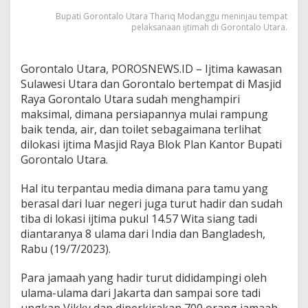
l
Bupati Gorontalo Utara Thariq Modanggu meninjau tempat
i
pelaksanaan ijtimah di Gorontalo Utara.
t
a
s
Gorontalo Utara, POROSNEWS.ID – Ijtima kawasan
d
Sulawesi Utara dan Gorontalo bertempat di Masjid
i
M
Raya Gorontalo Utara sudah menghampiri
a
maksimal, dimana persiapannya mulai rampung
s
baik tenda, air, dan toilet sebagaimana terlihat
j
dilokasi ijtima Masjid Raya Blok Plan Kantor Bupati
i
Gorontalo Utara.
d
R
a
Hal itu terpantau media dimana para tamu yang
y
berasal dari luar negeri juga turut hadir dan sudah
a
tiba di lokasi ijtima pukul 14.57 Wita siang tadi
G
diantaranya 8 ulama dari India dan Bangladesh,
o
r
Rabu (19/7/2023).
o
n
Para jamaah yang hadir turut dididampingi oleh
t
ulama-ulama dari Jakarta dan sampai sore tadi
a
ungkap Vikky dan diperkirakan 700 orang jamaah
l