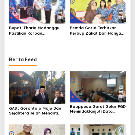
Bupati Thariq Modanggu
Pemda Gorut Terbitkan
Pastikan Korban
Perbup Zakat Dan Hanya
Kebakaran Mendapat
Kepada Warga Yang
Bantuan 10 Juta
Mampu
Berita Feed
Bapppeda Gorut Gelar FGD
GAS : Gorontalo Maju Dan
Menindaklanjuti Data
Sejahtera Telah Menanti
Kemiskinan Ekstrim Dan
Kita Kedepan
Kesejahteraan