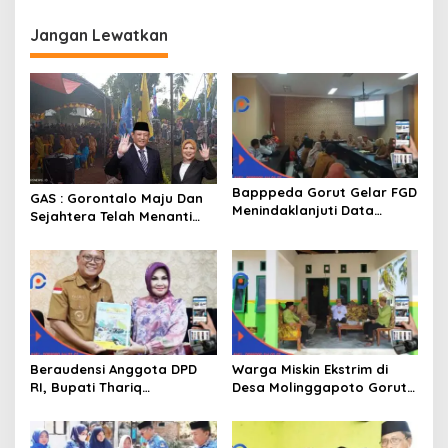
Kepala Desa
Jangan Lewatkan
Bapppeda Gorut Gelar FGD
GAS : Gorontalo Maju Dan
Menindaklanjuti Data
Sejahtera Telah Menanti
Kemiskinan Ekstrim Dan
Kita Kedepan
Kesejahteraan
Beraudensi Anggota DPD
Warga Miskin Ekstrim di
RI, Bupati Thariq
Desa Molinggapoto Gorut
Modanggu
Dapat Rumah Sejahtera
Memperkenalkan Jakestra