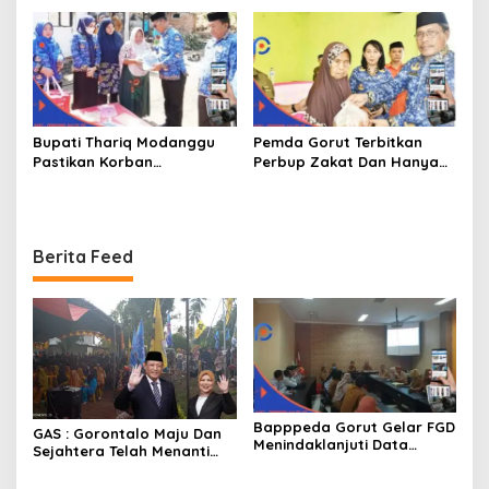
Memperkenalkan Jakestra
Bupati Thariq Modanggu
Pemda Gorut Terbitkan
Pastikan Korban
Perbup Zakat Dan Hanya
Kebakaran Mendapat
Kepada Warga Yang
Bantuan 10 Juta
Mampu
Berita Feed
Bapppeda Gorut Gelar FGD
GAS : Gorontalo Maju Dan
Menindaklanjuti Data
Sejahtera Telah Menanti
Kemiskinan Ekstrim Dan
Kita Kedepan
Kesejahteraan