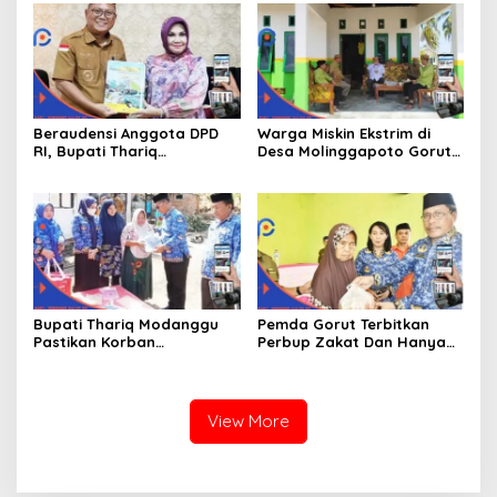
Beraudensi Anggota DPD
Warga Miskin Ekstrim di
RI, Bupati Thariq
Desa Molinggapoto Gorut
Modanggu
Dapat Rumah Sejahtera
Memperkenalkan Jakestra
Bupati Thariq Modanggu
Pemda Gorut Terbitkan
Pastikan Korban
Perbup Zakat Dan Hanya
Kebakaran Mendapat
Kepada Warga Yang
Bantuan 10 Juta
Mampu
View More