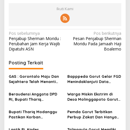
Ikuti Kami
N
Pos sebelumnya
Pos berikutnya
Penjabup Sherman Moridu :
Pesan Penjabup Sherman
a
Perubahan Jam Kerja Wajib
Moridu Pada Jamaah Haji
v
Dipatuhi ASN
Boalemo
i
Posting Terkait
g
a
GAS : Gorontalo Maju Dan
Bapppeda Gorut Gelar FGD
s
Sejahtera Telah Menanti
Menindaklanjuti Data
Kita Kedepan
Kemiskinan Ekstrim Dan
i
Kesejahteraan
Beraudensi Anggota DPD
Warga Miskin Ekstrim di
p
RI, Bupati Thariq
Desa Molinggapoto Gorut
Modanggu
Dapat Rumah Sejahtera
o
Memperkenalkan Jakestra
Bupati Thariq Modanggu
Pemda Gorut Terbitkan
s
Pastikan Korban
Perbup Zakat Dan Hanya
Kebakaran Mendapat
Kepada Warga Yang
Bantuan 10 Juta
Mampu
Lantik Pj. Kades
Tolinggula Gorut Memiliki