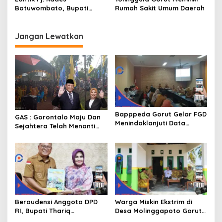
Botuwombato, Bupati
Rumah Sakit Umum Daerah
Thariq Ingatkan Tugas
Kepala Desa
Jangan Lewatkan
Bapppeda Gorut Gelar FGD
GAS : Gorontalo Maju Dan
Menindaklanjuti Data
Sejahtera Telah Menanti
Kemiskinan Ekstrim Dan
Kita Kedepan
Kesejahteraan
Beraudensi Anggota DPD
Warga Miskin Ekstrim di
RI, Bupati Thariq
Desa Molinggapoto Gorut
Modanggu
Dapat Rumah Sejahtera