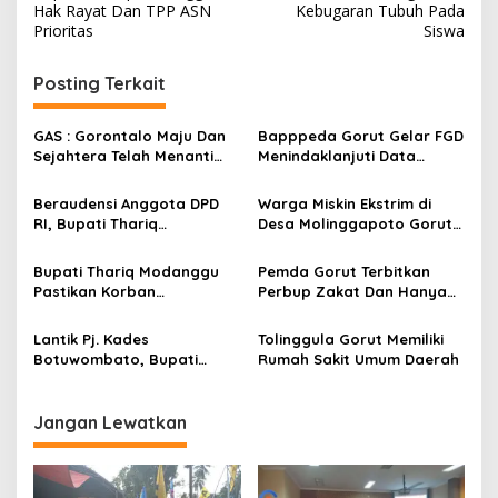
v
Hak Rayat Dan TPP ASN
Kebugaran Tubuh Pada
Prioritas
Siswa
i
g
Posting Terkait
a
s
GAS : Gorontalo Maju Dan
Bapppeda Gorut Gelar FGD
Sejahtera Telah Menanti
Menindaklanjuti Data
i
Kita Kedepan
Kemiskinan Ekstrim Dan
p
Kesejahteraan
Beraudensi Anggota DPD
Warga Miskin Ekstrim di
RI, Bupati Thariq
Desa Molinggapoto Gorut
o
Modanggu
Dapat Rumah Sejahtera
s
Memperkenalkan Jakestra
Bupati Thariq Modanggu
Pemda Gorut Terbitkan
Pastikan Korban
Perbup Zakat Dan Hanya
Kebakaran Mendapat
Kepada Warga Yang
Bantuan 10 Juta
Mampu
Lantik Pj. Kades
Tolinggula Gorut Memiliki
Botuwombato, Bupati
Rumah Sakit Umum Daerah
Thariq Ingatkan Tugas
Kepala Desa
Jangan Lewatkan