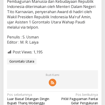
Pembagunan Manusia dan Kebudayaan Republik
Indonesia diterimakan oleh Menteri Dalam Negeri
Tito Karnavian, penyerahan Award di hadiri oleh
Wakil Presiden Republik Indonesia Ma’ruf Amin,
ujar Asisten 1 Gorontalo Utara Wahap Paudi
melalui via telpon.
Penulis : S. Usman
Editor : M. R. Laiya
Post Views:
1,195
Gorontalo Utara
Ikuti Kami
N
Pos sebelumnya
Pos berikutnya
Luar Biasa! Ditangan Dingin
PKM Paguyaman Pantai
a
Bupati Thariq Modanggu
Gelar Pengukuran