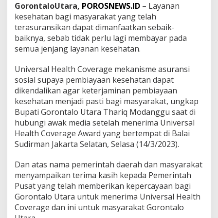
GorontaloUtara,
POROSNEWS.ID
– Layanan
a
kesehatan bagi masyarakat yang telah
S
e
terasuransikan dapat dimanfaatkan sebaik-
c
baiknya, sebab tidak perlu lagi membayar pada
a
semua jenjang layanan kesehatan.
r
a
Universal Health Coverage mekanisme asuransi
B
e
sosial supaya pembiayaan kesehatan dapat
r
dikendalikan agar keterjaminan pembiayaan
j
kesehatan menjadi pasti bagi masyarakat, ungkap
e
Bupati Gorontalo Utara Thariq Modanggu saat di
n
j
hubungi awak media setelah menerima Universal
a
Health Coverage Award yang bertempat di Balai
n
Sudirman Jakarta Selatan, Selasa (14/3/2023).
g
T
Dan atas nama pemerintah daerah dan masyarakat
i
d
menyampaikan terima kasih kepada Pemerintah
a
Pusat yang telah memberikan kepercayaan bagi
k
Gorontalo Utara untuk menerima Universal Health
D
Coverage dan ini untuk masyarakat Gorontalo
i
Utara.
b