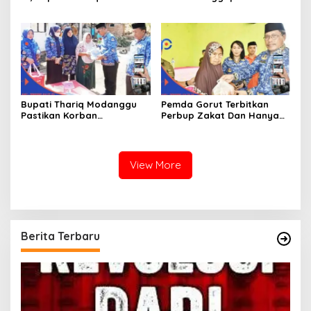
Modanggu
Dapat Rumah Sejahtera
Memperkenalkan Jakestra
Bupati Thariq Modanggu
Pemda Gorut Terbitkan
Pastikan Korban
Perbup Zakat Dan Hanya
Kebakaran Mendapat
Kepada Warga Yang
Bantuan 10 Juta
Mampu
View More
Berita Terbaru