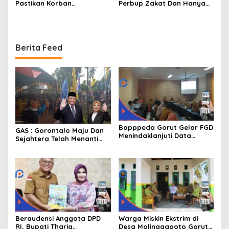
Pastikan Korban
Perbup Zakat Dan Hanya
Kebakaran Mendapat
Kepada Warga Yang
Bantuan 10 Juta
Mampu
Berita Feed
Bapppeda Gorut Gelar FGD
GAS : Gorontalo Maju Dan
Menindaklanjuti Data
Sejahtera Telah Menanti
Kemiskinan Ekstrim Dan
Kita Kedepan
Kesejahteraan
Beraudensi Anggota DPD
Warga Miskin Ekstrim di
RI, Bupati Thariq
Desa Molinggapoto Gorut