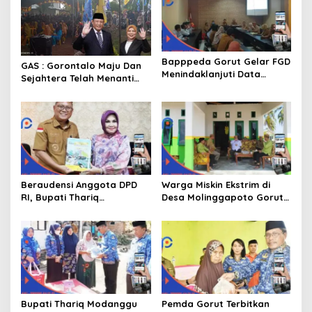
Bapppeda Gorut Gelar FGD
GAS : Gorontalo Maju Dan
Menindaklanjuti Data
Sejahtera Telah Menanti
Kemiskinan Ekstrim Dan
Kita Kedepan
Kesejahteraan
Beraudensi Anggota DPD
Warga Miskin Ekstrim di
RI, Bupati Thariq
Desa Molinggapoto Gorut
Modanggu
Dapat Rumah Sejahtera
Memperkenalkan Jakestra
Bupati Thariq Modanggu
Pemda Gorut Terbitkan