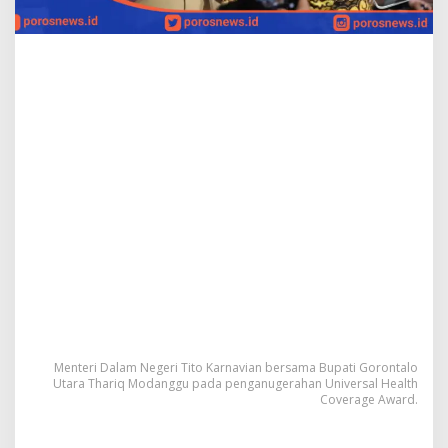
q
M
o
d
a
n
g
g
u
:
M
a
n
f
a
a
t
k
a
n
Menteri Dalam Negeri Tito Karnavian bersama Bupati Gorontalo
K
Utara Thariq Modanggu pada penganugerahan Universal Health
a
Coverage Award.
r
e
n