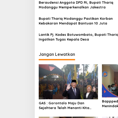
i
Beraudensi Anggota DPD RI, Bupati Thariq
p
Modanggu Memperkenalkan Jakestra
o
Bupati Thariq Modanggu Pastikan Korban
s
Kebakaran Mendapat Bantuan 10 Juta
Lantik Pj. Kades Botuwombato, Bupati Thari
Ingatkan Tugas Kepala Desa
Jangan Lewatkan
Bappped
GAS : Gorontalo Maju Dan
Menindak
Sejahtera Telah Menanti Kita
Ekstrim 
Kedepan