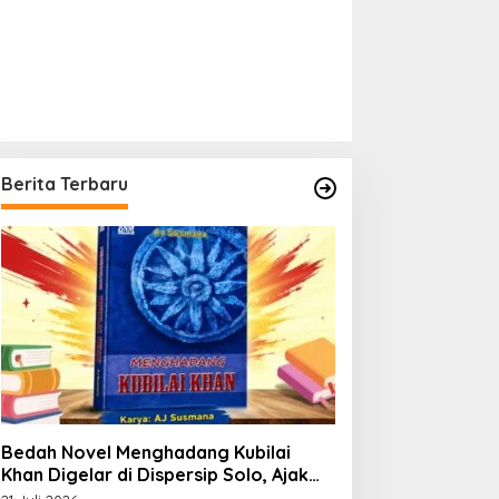
Berita Terbaru
Bedah Novel Menghadang Kubilai
Khan Digelar di Dispersip Solo, Ajak
Publik Menyelami Heroisme Leluhur