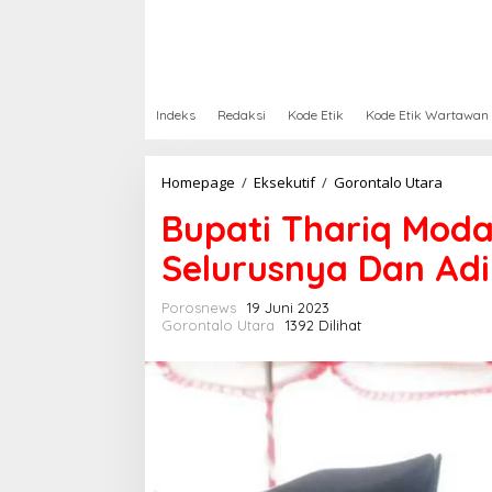
Indeks
Redaksi
Kode Etik
Kode Etik Wartawan
Homepage
/
Eksekutif
/
Gorontalo Utara
B
u
Bupati Thariq Mod
p
a
Selurusnya Dan Adi
t
i
T
Porosnews
19 Juni 2023
h
Gorontalo Utara
1392 Dilihat
a
r
i
q
M
o
d
a