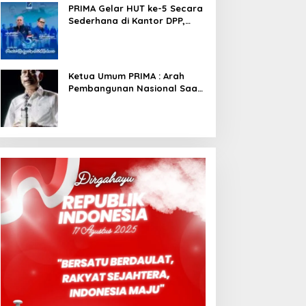
PRIMA Gelar HUT ke-5 Secara
Sederhana di Kantor DPP,
Angkat Tema Revolusi Sudah
Dimulai dari Istana
Ketua Umum PRIMA : Arah
Pembangunan Nasional Saat
Ini Sementara Berjalan
Meninggalkan Model
Liberalistik