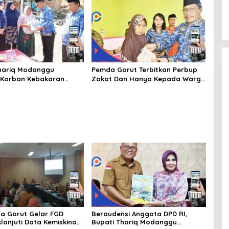
hariq Modanggu
Pemda Gorut Terbitkan Perbup
 Korban Kebakaran
Zakat Dan Hanya Kepada Warga
 Bantuan 10 Juta
Yang Mampu
a Gorut Gelar FGD
Beraudensi Anggota DPD RI,
lanjuti Data Kemiskinan
Bupati Thariq Modanggu