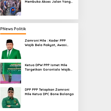
Membuka Akses Jalan Yang
Longsor Diperbatasan Dua
Kecamatan
PNews Politik
Zamroni Mile : Kader PPP
Wajib Bela Rakyat, Awasi
Pembangunan
Ketua DPW PPP Ismet Mile
Targetkan Gorontalo Wajib
Tambah Kursi dan Rebut
Kembali Basis Politik
DPP PPP Tetapkan Zamroni
Mile Ketua DPC Bone Bolango