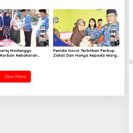
Dan Kesejahteraan
Memperkenalkan Jakestra
hariq Modanggu
Pemda Gorut Terbitkan Perbup
 Korban Kebakaran
Zakat Dan Hanya Kepada Warga
 Bantuan 10 Juta
Yang Mampu
View More