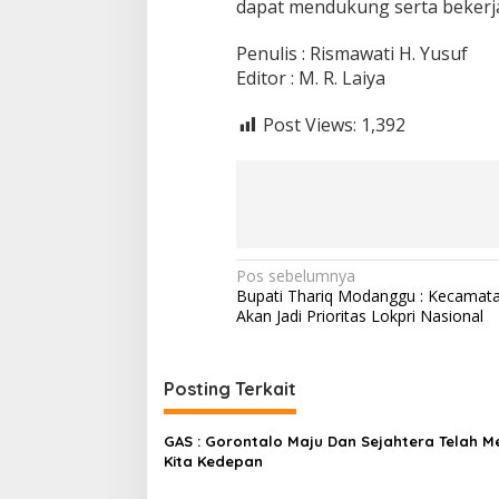
dapat mendukung serta bekerj
Penulis : Rismawati H. Yusuf
Editor : M. R. Laiya
Post Views:
1,392
N
Pos sebelumnya
Bupati Thariq Modanggu : Kecamat
a
Akan Jadi Prioritas Lokpri Nasional
v
i
Posting Terkait
g
a
GAS : Gorontalo Maju Dan Sejahtera Telah M
s
Kita Kedepan