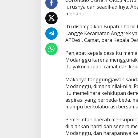
u
lurusnya dan seadil-adilnya. Apa
s
menanti.
n
y
a
Itu disampaikan Bupati Thariq
D
Langge Kecamatan Anggrek yang
a
APDesi, Camat, para Kepala Des
n
A
Penjabat kepala desa itu meman
d
i
Modanggu karena menggunakan 
l
itu yakni bupati, camat dan kep
Makanya tanggungjawah saudara
Modanggu, dimana nilai-nilai P
itu memelihara kehidupan dem
aspirasi yang berbeda-beda, 
mampu berkolaborasi bersama 
Pemerintah daerah mensuport
dijalankan nanti dan segera m
Modanggu, dan harapannya ke