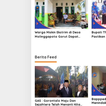
Warga Miskin Ekstrim di Desa
Bupati T
Molinggapoto Gorut Dapat
Pastikan
Rumah Sejahtera
Mendapat
Berita Feed
Bappped
GAS : Gorontalo Maju Dan
Menindak
Sejahtera Telah Menanti Kita