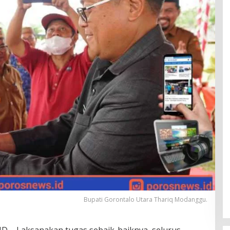
Bupati Gorontalo Utara Thariq Modanggu.
 – Laksanakan tugas sebaik-baiknya, selurus-