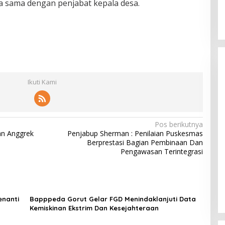
a sama dengan penjabat kepala desa.
Ikuti Kami
Pos berikutnya
an Anggrek
Penjabup Sherman : Penilaian Puskesmas
Berprestasi Bagian Pembinaan Dan
Pengawasan Terintegrasi
enanti
Bapppeda Gorut Gelar FGD Menindaklanjuti Data
Kemiskinan Ekstrim Dan Kesejahteraan