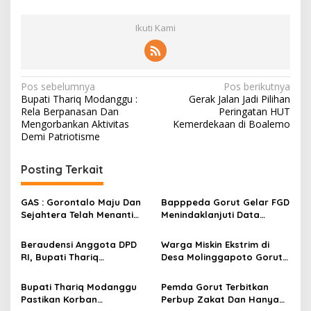
Ikuti Kami
N
Pos sebelumnya
Pos berikutnya
Bupati Thariq Modanggu :
Gerak Jalan Jadi Pilihan
a
Rela Berpanasan Dan
Peringatan HUT
v
Mengorbankan Aktivitas
Kemerdekaan di Boalemo
Demi Patriotisme
i
g
Posting Terkait
a
s
GAS : Gorontalo Maju Dan
Bapppeda Gorut Gelar FGD
Sejahtera Telah Menanti
Menindaklanjuti Data
i
Kita Kedepan
Kemiskinan Ekstrim Dan
p
Kesejahteraan
Beraudensi Anggota DPD
Warga Miskin Ekstrim di
RI, Bupati Thariq
Desa Molinggapoto Gorut
o
Modanggu
Dapat Rumah Sejahtera
s
Memperkenalkan Jakestra
Bupati Thariq Modanggu
Pemda Gorut Terbitkan
Pastikan Korban
Perbup Zakat Dan Hanya