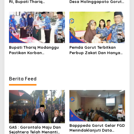
RI, Bupati Thariq
Desa Molinggapoto Gorut
Modanggu
Dapat Rumah Sejahtera
Memperkenalkan Jakestra
Bupati Thariq Modanggu
Pemda Gorut Terbitkan
Pastikan Korban
Perbup Zakat Dan Hanya
Kebakaran Mendapat
Kepada Warga Yang
Bantuan 10 Juta
Mampu
Berita Feed
Bapppeda Gorut Gelar FGD
GAS : Gorontalo Maju Dan
Menindaklanjuti Data
Sejahtera Telah Menanti