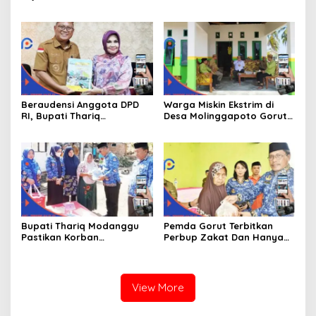
Kemiskinan Ekstrim Dan
Kita Kedepan
Kesejahteraan
Beraudensi Anggota DPD
Warga Miskin Ekstrim di
RI, Bupati Thariq
Desa Molinggapoto Gorut
Modanggu
Dapat Rumah Sejahtera
Memperkenalkan Jakestra
Bupati Thariq Modanggu
Pemda Gorut Terbitkan
Pastikan Korban
Perbup Zakat Dan Hanya
Kebakaran Mendapat
Kepada Warga Yang
Bantuan 10 Juta
Mampu
View More