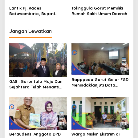
Kebakaran Mendapat
Kepada Warga Yang
Bantuan 10 Juta
Mampu
Lantik Pj. Kades
Tolinggula Gorut Memiliki
Botuwombato, Bupati
Rumah Sakit Umum Daerah
Thariq Ingatkan Tugas
Kepala Desa
Jangan Lewatkan
Bapppeda Gorut Gelar FGD
GAS : Gorontalo Maju Dan
Menindaklanjuti Data
Sejahtera Telah Menanti
Kemiskinan Ekstrim Dan
Kita Kedepan
Kesejahteraan
Beraudensi Anggota DPD
Warga Miskin Ekstrim di