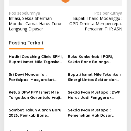
N
Pos sebelumnya
Pos berikutnya
Inflasi, Sekda Sherman
Bupati Thariq Modanggu :
a
Moridu : Camat Harus Turun
OPD Diminta Mempercepat
v
Langsung Dipasar
Pencairan THR ASN
i
Posting Terkait
g
a
Hadiri Coaching Clinic SPMI,
Buka Konkerkab I PGRI,
s
Bupati Ismet Mile Tegaskan
Sekda Bone Bolango
Peningkatan Kompetensi
Tegaskan Pendidikan Tetap
i
Guru Jadi Prioritas
Jadi Prioritas Daerah
Sri Dewi Monoarfa :
Bupati Ismet Mile Tekankan
p
Pendidikan Bone Bolango
Partisipasi Masyarakat
Sinergi Lintas Sektor dan
Menentukan Keberhasilan
Pengguna Anggaran
o
Sensus Ekonomi 2026
Ketua DPW PPP Ismet Mile
Sekda Iwan Mustapa : DWP
s
Targetkan Gorontalo Wajib
Harus Jadi Penggerak
Tambah Kursi dan Rebut
Pemberdayaan UMKM dan
Kembali Basis Politik
Perlindungan Pekerja
Sambut Tahun Ajaran Baru
Sekda Iwan Mustapa :
Rentan
2026, Pemkab Bone
Pemenuhan Hak Dasar
Bolango Perkuat Strategi
Anak Sebagai Kewajiban
Cegah Anak Putus Sekolah