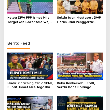
Ketua DPW PPP Ismet Mile
Sekda Iwan Mustapa : DWP
Targetkan Gorontalo Wajib
Harus Jadi Penggerak
Tambah Kursi dan Rebut
Pemberdayaan UMKM dan
Kembali Basis Politik
Perlindungan Pekerja
Rentan
Berita Feed
Hadiri Coaching Clinic SPMI,
Buka Konkerkab I PGRI,
Bupati Ismet Mile Tegaskan
Sekda Bone Bolango
Peningkatan Kompetensi
Tegaskan Pendidikan Tetap
Guru Jadi Prioritas
Jadi Prioritas Daerah
Pendidikan Bone Bolango