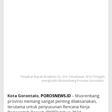
i
H
e
n
d
r
i
w
a
n
P
a
d
a
M
u
s
Penjabat Bupati Boalemo Dr. Drs. Hendriwan, M.Si (Tengah)
r
menghadiri Musrenbang Provinsi Gorontalo.
e
n
b
Kota Gorontalo,
POROSNEWS.ID
– Musrenbang
a
provinsi memang sangat penting dilaksanakan,
n
terutama untuk penyusunan Rencana Kerja
g
P