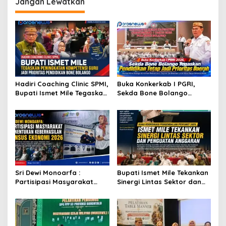
Jangan Lewatkan
Hadiri Coaching Clinic SPMI,
Buka Konkerkab I PGRI,
Bupati Ismet Mile Tegaskan
Sekda Bone Bolango
Peningkatan Kompetensi
Tegaskan Pendidikan Tetap
Guru Jadi Prioritas
Jadi Prioritas Daerah
Pendidikan Bone Bolango
Sri Dewi Monoarfa :
Bupati Ismet Mile Tekankan
Partisipasi Masyarakat
Sinergi Lintas Sektor dan
Menentukan Keberhasilan
Pengguna Anggaran
Sensus Ekonomi 2026