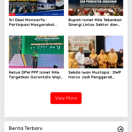
Sri Dewi Monoarfa :
Bupati Ismet Mile Tekankan
Partisipasi Masyarakat
Sinergi Lintas Sektor dan
Menentukan Keberhasilan
Pengguna Anggaran
Sensus Ekonomi 2026
Ketua DPW PPP Ismet Mile
Sekda Iwan Mustapa : DWP
Targetkan Gorontalo Wajib
Harus Jadi Penggerak
Tambah Kursi dan Rebut
Pemberdayaan UMKM dan
Kembali Basis Politik
Perlindungan Pekerja
Rentan
View More
Berita Terbaru