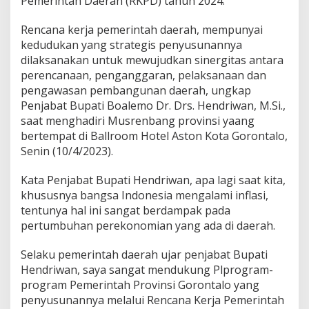
Pemerintah Daerah (RKPD) tahun 2024.
r
o
Rencana kerja pemerintah daerah, mempunyai
v
kedudukan yang strategis penyusunannya
i
dilaksanakan untuk mewujudkan sinergitas antara
n
s
perencanaan, penganggaran, pelaksanaan dan
i
pengawasan pembangunan daerah, ungkap
Penjabat Bupati Boalemo Dr. Drs. Hendriwan, M.Si.,
saat menghadiri Musrenbang provinsi yaang
bertempat di Ballroom Hotel Aston Kota Gorontalo,
Senin (10/4/2023).
Kata Penjabat Bupati Hendriwan, apa lagi saat kita,
khususnya bangsa Indonesia mengalami inflasi,
tentunya hal ini sangat berdampak pada
pertumbuhan perekonomian yang ada di daerah.
Selaku pemerintah daerah ujar penjabat Bupati
Hendriwan, saya sangat mendukung Plprogram-
program Pemerintah Provinsi Gorontalo yang
penyusunannya melalui Rencana Kerja Pemerintah