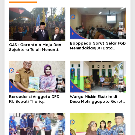
Bapppeda Gorut Gelar FGD
GAS : Gorontalo Maju Dan
Menindaklanjuti Data
Sejahtera Telah Menanti
Kemiskinan Ekstrim Dan
Kita Kedepan
Kesejahteraan
Beraudensi Anggota DPD
Warga Miskin Ekstrim di
RI, Bupati Thariq
Desa Molinggapoto Gorut
Modanggu
Dapat Rumah Sejahtera
Memperkenalkan Jakestra