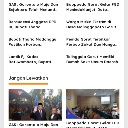
a
GAS : Gorontalo Maju Dan
Bapppeda Gorut Gelar FGD
s
Sejahtera Telah Menanti
Menindaklanjuti Data
Kita Kedepan
Kemiskinan Ekstrim Dan
i
Kesejahteraan
Beraudensi Anggota DPD
Warga Miskin Ekstrim di
p
RI, Bupati Thariq
Desa Molinggapoto Gorut
Modanggu
Dapat Rumah Sejahtera
o
Memperkenalkan Jakestra
Bupati Thariq Modanggu
Pemda Gorut Terbitkan
s
Pastikan Korban
Perbup Zakat Dan Hanya
Kebakaran Mendapat
Kepada Warga Yang
Bantuan 10 Juta
Mampu
Lantik Pj. Kades
Tolinggula Gorut Memiliki
Botuwombato, Bupati
Rumah Sakit Umum Daerah
Thariq Ingatkan Tugas
Kepala Desa
Jangan Lewatkan
Bapppeda Gorut Gelar FGD
GAS : Gorontalo Maju Dan