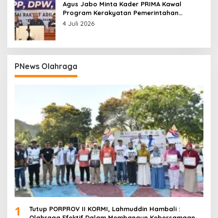
Agus Jabo Minta Kader PRIMA Kawal
Program Kerakyatan Pemerintahan
Prabowo
4 Juli 2026
PNews Olahraga
1
Tutup PORPROV II KORMI, Lahmuddin Hambali :
Olahraga Efektif Dalam Membangun Kebersamaan