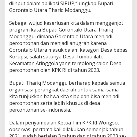
diinput dalam aplikasi SIRUP,” ungkap Bupati
o
Gorontalo Utara Thariq Modanggu.
r
u
p
Sebagai wujud keseriusan kita dalam menggenjot
s
program kata Bupati Gorontalo Utara Thariq
i
Modanggu, dimana Gorontalo Utara menjadi
percontohan dan menjadi anugrah karena
Gorontalo Utara masuk dalam kategori Desa bebas
Korupsi, salah satunya Desa Tombulilato
Kecamatan Atinggola yang tergolong calon Desa
percontohan oleh KPK RI di tahun 2023.
Bupati Thariq Modanggu berharap kepada semua
organisasi perangkat daerah untuk sama-sama
kita tunjukkan bahwa kita siap dan bisa menjadi
percontohan serta lebih khusus di desa
percontohan se-Indonesia.
Dalam penyampaian Ketua Tim KPK RI Wongso,
observasi pertama kali dilakukan semenjak tahun
2021, sudah berjalan 3 tahun dan di tahun 2023 se-