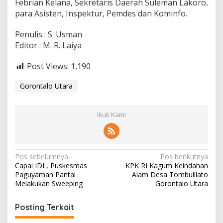
Febrian Kelana, Sekretaris Daerah Suleman Lakoro,
para Asisten, Inspektur, Pemdes dan Kominfo.
Penulis : S. Usman
Editor : M. R. Laiya
Post Views:
1,190
Gorontalo Utara
Ikuti Kami
N
Pos sebelumnya
Pos berikutnya
Capai IDL, Puskesmas
KPK RI Kagum Keindahan
a
Paguyaman Pantai
Alam Desa Tombulilato
v
Melakukan Sweeping
Gorontalo Utara
i
Posting Terkait
g