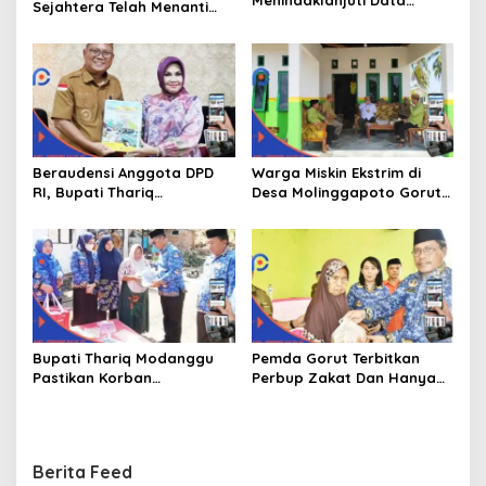
Menindaklanjuti Data
Sejahtera Telah Menanti
Kemiskinan Ekstrim Dan
Kita Kedepan
Kesejahteraan
Beraudensi Anggota DPD
Warga Miskin Ekstrim di
RI, Bupati Thariq
Desa Molinggapoto Gorut
Modanggu
Dapat Rumah Sejahtera
Memperkenalkan Jakestra
Bupati Thariq Modanggu
Pemda Gorut Terbitkan
Pastikan Korban
Perbup Zakat Dan Hanya
Kebakaran Mendapat
Kepada Warga Yang
Bantuan 10 Juta
Mampu
Berita Feed