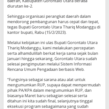
daerah, Kabupaten Gorontalo Utara berada
J
diurutan ke-2.
a
d
Sehingga organisasi perangkat daerah dalam
i
D
mendorong pembangunan harus cepat dan tepat,
e
tegas Bupati Gorontalo Utara Thariq Modanggu di
s
kantor bupati, Rabu (15/2/2023).
a
P
Melalui kebijakan ini ulas Bupati Gorontalo Utara
e
r
Thariq Modanggu, kami melakukan percepatan
c
serta alhamdulillah berkat kerja sama sejak bulan
o
Januari hingga sekarang, Gorontalo Utara sudah
n
selesai pengimputan melalui Sistem Informasi
t
Rencana Umum Pengadaan berbasis Web.
o
h
a
“Fungsinya sebagai sarana atau alat untuk
n
mengumumkan RUP, supaya dapat mempermudah
B
pihak PA/KPA dalam mengumumkan RUP, dan
e
biasanya Maret baru sebagian selesai serta
b
a
ditahun ini kita sudah final, selanjutnya tinggal
s
eksekusi program sebagaimana yang sudah
K