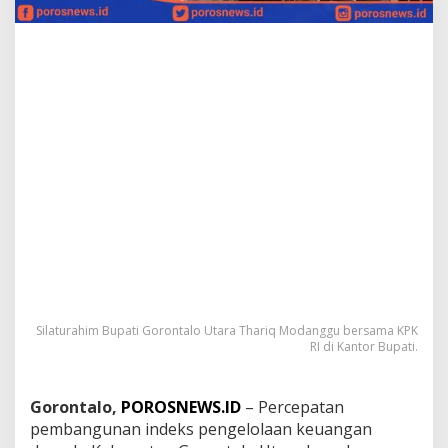
:
T
u
n
j
u
k
a
n
G
o
r
u
t
S
i
a
p
Silaturahim Bupati Gorontalo Utara Thariq Modanggu bersama KPK
D
RI di Kantor Bupati.
a
n
B
Gorontalo,
POROSNEWS.ID
– Percepatan
i
s
pembangunan indeks pengelolaan keuangan
a