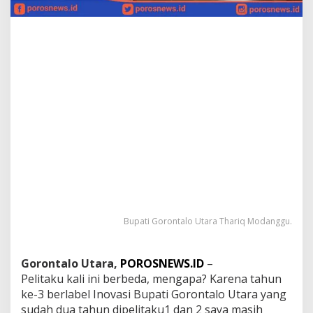
:
P
e
m
e
r
i
n
t
a
h
a
n
H
a
r
u
Bupati Gorontalo Utara Thariq Modanggu.
s
B
e
r
Gorontalo Utara,
POROSNEWS.ID
–
b
Pelitaku kali ini berbeda, mengapa? Karena tahun
a
ke-3 berlabel Inovasi Bupati Gorontalo Utara yang
s
sudah dua tahun dipelitaku1 dan 2 saya masih
i