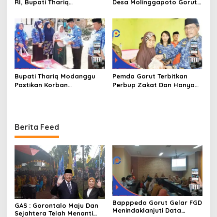
RI, Bupati Thariq
Desa Molinggapoto Gorut
Modanggu
Dapat Rumah Sejahtera
Memperkenalkan Jakestra
Bupati Thariq Modanggu
Pemda Gorut Terbitkan
Pastikan Korban
Perbup Zakat Dan Hanya
Kebakaran Mendapat
Kepada Warga Yang
Bantuan 10 Juta
Mampu
Berita Feed
Bapppeda Gorut Gelar FGD
GAS : Gorontalo Maju Dan
Menindaklanjuti Data
Sejahtera Telah Menanti