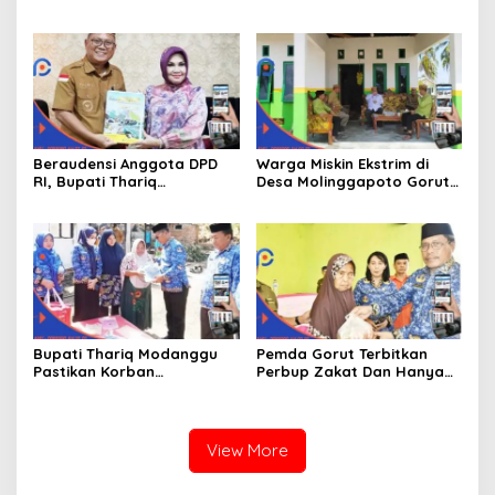
Kemiskinan Ekstrim Dan
Kita Kedepan
Kesejahteraan
Beraudensi Anggota DPD
Warga Miskin Ekstrim di
RI, Bupati Thariq
Desa Molinggapoto Gorut
Modanggu
Dapat Rumah Sejahtera
Memperkenalkan Jakestra
Bupati Thariq Modanggu
Pemda Gorut Terbitkan
Pastikan Korban
Perbup Zakat Dan Hanya
Kebakaran Mendapat
Kepada Warga Yang
Bantuan 10 Juta
Mampu
View More