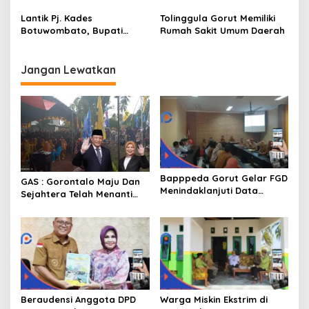
Kebakaran Mendapat
Kepada Warga Yang
Bantuan 10 Juta
Mampu
Lantik Pj. Kades
Tolinggula Gorut Memiliki
Botuwombato, Bupati
Rumah Sakit Umum Daerah
Thariq Ingatkan Tugas
Kepala Desa
Jangan Lewatkan
Bapppeda Gorut Gelar FGD
GAS : Gorontalo Maju Dan
Menindaklanjuti Data
Sejahtera Telah Menanti
Kemiskinan Ekstrim Dan
Kita Kedepan
Kesejahteraan
Beraudensi Anggota DPD
Warga Miskin Ekstrim di