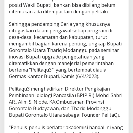
s
posisi Wakil Bupati, bahkan bisa dibilang belum
I
ditemukan ada ditempat lain dengan pelitaku.
l
m
Sehingga pendamping Ceria yang khususnya
u
ditugaskan dalam pengawal setiap program di
P
e
desa-desa, kecamatan dan kabupaten, turut
n
mengambil bagian karena penting, ungkap Bupati
g
Gorontalo Utara Thariq Modanggu pada seminar
e
inovasi Bupati upgrade pengetahuan yang
t
ditematikkan dengan manejerial pemerintahan
a
h
bertema “Pelitaqu3″, yang bertempat diaula
u
Germas Kantor Bupati, Kamis (6/4/2023).
a
n
Pelitaqu3 menghadirkan Direktur Pengkajian
Pembinaan Idiologi Pancasila (BPIP RI) Mohd. Sabri
AR., Alim S. Niode, KA.Ombudsman Provinsi
Gorontalo Budayawan, dan Thariq Modanggu
Bupati Gorontalo Utara sebagai Founder PelitaQu.
“Penulis-penulis berlatar akademisi handal ini yang