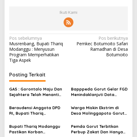
Ikuti Kami
N
Pos sebelumnya
Pos berikutnya
Musrenbang, Bupati Thariq
Pemkec Botumoito Safari
a
Modanggu : Menyusun
Ramadhan di Desa
v
Program Memperhatikan
Botumoito
Tiga Aspek
i
g
Posting Terkait
a
s
GAS : Gorontalo Maju Dan
Bapppeda Gorut Gelar FGD
Sejahtera Telah Menanti
Menindaklanjuti Data
i
Kita Kedepan
Kemiskinan Ekstrim Dan
p
Kesejahteraan
Beraudensi Anggota DPD
Warga Miskin Ekstrim di
RI, Bupati Thariq
Desa Molinggapoto Gorut
o
Modanggu
Dapat Rumah Sejahtera
s
Memperkenalkan Jakestra
Bupati Thariq Modanggu
Pemda Gorut Terbitkan
Pastikan Korban
Perbup Zakat Dan Hanya