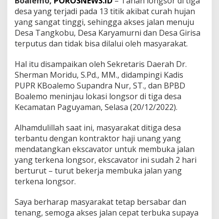
Boalemo,
POROSNEWS.ID
– Tanah longsor di tiga
m
desa yang terjadi pada 13 titik akibat curah hujan
e
yang sangat tinggi, sehingga akses jalan menuju
n
Desa Tangkobu, Desa Karyamurni dan Desa Girisa
t
a
terputus dan tidak bisa dilalui oleh masyarakat.
r
a
Hal itu disampaikan oleh Sekretaris Daerah Dr.
D
Sherman Moridu, S.Pd., MM., didampingi Kadis
i
PUPR KBoalemo Supandra Nur, ST., dan BPBD
k
e
Boalemo meninjau lokasi longsor di tiga desa
r
Kecamatan Paguyaman, Selasa (20/12/2022).
j
a
Alhamdulillah saat ini, masyarakat ditiga desa
k
terbantu dengan kontraktor haji unang yang
a
n
mendatangkan ekscavator untuk membuka jalan
yang terkena longsor, ekscavator ini sudah 2 hari
berturut – turut bekerja membuka jalan yang
terkena longsor.
Saya berharap masyarakat tetap bersabar dan
tenang, semoga akses jalan cepat terbuka supaya