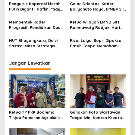
p
Gorontalo
Pengurus Koperasi Merah
Gelar Orientasi Kader
Putih Diganti, Raflin: “Saya
Boliyohuto Raya, IPMBRG :
o
Tidak Pernah Dihubungi”
Untuk Melahirkan Generasi
s
Cerdas
Membentuk Kader
Ketua Wilayah LMND Sitti
Progresif: Pendidikan Dasar
Rahmawaty Radjak: Hari
LMND Sebagai Pondasi
Bhayangkara Harus Jadi
Ideologis
Momentum Kembalinya
HUT Bhayangkara, Delvi
Rizal Laiya: Sopir Dipaksa
Polri ke Jalan Rakyat
Sastro: Mitra Strategis
Patuh Tanpa Memahami
Rakyat Dan Mahasiswa
Realitas, Itu Zalim!
Jangan Lewatkan
Ketua TP PKK Boalemo
Gunakan Foto Wartawan
Tinjau Pameran Agribisnis
Tanpa Izin, Konten Kreator
Penas KTNA XVII
‘Kuhu’ Dilaporkan ke Polda
Gorontalo