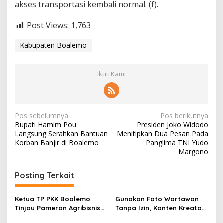
akses transportasi kembali normal. (f).
Post Views:
1,763
Kabupaten Boalemo
Ikuti Kami
N
Pos sebelumnya
Pos berikutnya
Bupati Hamim Pou
Presiden Joko Widodo
a
Langsung Serahkan Bantuan
Menitipkan Dua Pesan Pada
v
Korban Banjir di Boalemo
Panglima TNI Yudo
Margono
i
g
Posting Terkait
a
s
Ketua TP PKK Boalemo
Gunakan Foto Wartawan
Tinjau Pameran Agribisnis
Tanpa Izin, Konten Kreator
i
Penas KTNA XVII
‘Kuhu’ Dilaporkan ke Polda