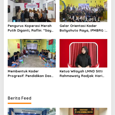
Pengurus Koperasi Merah
Gelar Orientasi Kader
Putih Diganti, Raflin: “Saya
Boliyohuto Raya, IPMBRG :
Tidak Pernah Dihubungi”
Untuk Melahirkan Generasi
Cerdas
Membentuk Kader
Ketua Wilayah LMND Sitti
Progresif: Pendidikan Dasar
Rahmawaty Radjak: Hari
LMND Sebagai Pondasi
Bhayangkara Harus Jadi
Ideologis
Momentum Kembalinya
Polri ke Jalan Rakyat
Berita Feed