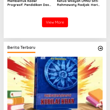
Membentuk Kader
Ketua Wilayah LMND Sitti
Progresif: Pendidikan Dasar
Rahmawaty Radjak: Hari
LMND Sebagai Pondasi
Bhayangkara Harus Jadi
Ideologis
Momentum Kembalinya
Polri ke Jalan Rakyat
View More
Berita Terbaru