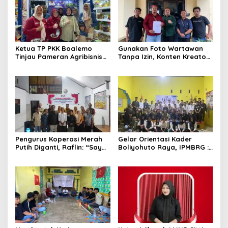
Ketua TP PKK Boalemo
Gunakan Foto Wartawan
Tinjau Pameran Agribisnis
Tanpa Izin, Konten Kreator
Penas KTNA XVII
‘Kuhu’ Dilaporkan ke Polda
Gorontalo
Pengurus Koperasi Merah
Gelar Orientasi Kader
Putih Diganti, Raflin: “Saya
Boliyohuto Raya, IPMBRG :
Tidak Pernah Dihubungi”
Untuk Melahirkan Generasi
Cerdas