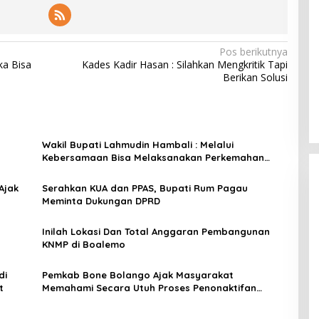
Pos berikutnya
ka Bisa
Kades Kadir Hasan : Silahkan Mengkritik Tapi
s
Berikan Solusi
Wakil Bupati Lahmudin Hambali : Melalui
Kebersamaan Bisa Melaksanakan Perkemahan
Pramuka
Ajak
Serahkan KUA dan PPAS, Bupati Rum Pagau
Meminta Dukungan DPRD
Inilah Lokasi Dan Total Anggaran Pembangunan
KNMP di Boalemo
di
Pemkab Bone Bolango Ajak Masyarakat
t
Memahami Secara Utuh Proses Penonaktifan
Kades Toto Utara