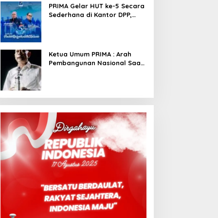
PRIMA Gelar HUT ke-5 Secara
Sederhana di Kantor DPP,
Angkat Tema Revolusi Sudah
Dimulai dari Istana
Ketua Umum PRIMA : Arah
Pembangunan Nasional Saat
Ini Sementara Berjalan
Meninggalkan Model
Liberalistik