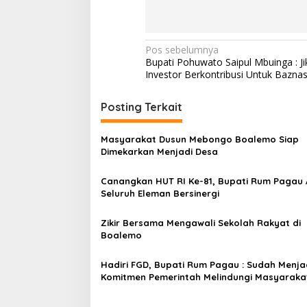
N
Pos sebelumnya
Bupati Pohuwato Saipul Mbuinga : Ji
a
Investor Berkontribusi Untuk Bazna
v
i
Posting Terkait
g
Masyarakat Dusun Mebongo Boalemo Siap
a
Dimekarkan Menjadi Desa
s
Canangkan HUT RI Ke-81, Bupati Rum Pagau 
i
Seluruh Eleman Bersinergi
p
o
Zikir Bersama Mengawali Sekolah Rakyat di
Boalemo
s
Hadiri FGD, Bupati Rum Pagau : Sudah Menja
Komitmen Pemerintah Melindungi Masyaraka