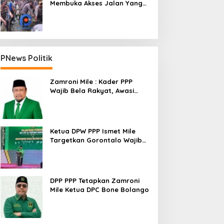
Membuka Akses Jalan Yang
Longsor Diperbatasan Dua
Kecamatan
PNews Politik
Zamroni Mile : Kader PPP
Wajib Bela Rakyat, Awasi
Pembangunan
Ketua DPW PPP Ismet Mile
Targetkan Gorontalo Wajib
Tambah Kursi dan Rebut
Kembali Basis Politik
DPP PPP Tetapkan Zamroni
Mile Ketua DPC Bone Bolango