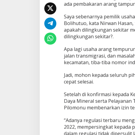
n
ada pembakaran arang tampur
g
Saya sebenarnya pemilik usaha
Bolihutuo, kata Nirwan Hasan,
apakah dilingkungan sekitar m
dilingkungan sekitar?.
Apa lagi usaha arang tempurun
jalan transmigrasi, dan masala
kecamatan, tiba-tiba nomor ind
Jadi, mohon kepada seluruh pi
cepat selesai.
Setelah di konfirmasi kepada
Daya Mineral serta Pelayanan 
Pilomonu membenarkan izin tel
“Adanya regulasi terbaru meng
2022, mempersingkat kepada pe
dalam regulasi tidak dipersuli