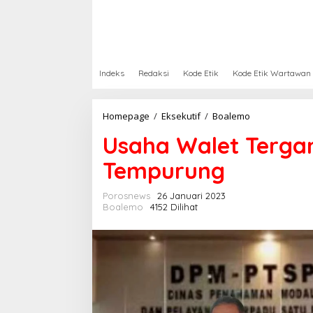
Indeks
Redaksi
Kode Etik
Kode Etik Wartawan
Homepage
/
Eksekutif
/
Boalemo
U
s
Usaha Walet Terga
a
h
Tempurung
a
W
a
Porosnews
26 Januari 2023
l
Boalemo
4152 Dilihat
e
t
T
e
r
g
a
n