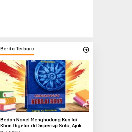
Berita Terbaru
Bedah Novel Menghadang Kubilai
Khan Digelar di Dispersip Solo, Ajak
Publik Menyelami Heroisme Leluhur