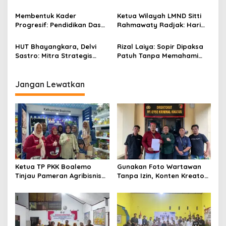
Tidak Pernah Dihubungi”
Untuk Melahirkan Generasi
s
Cerdas
Membentuk Kader
Ketua Wilayah LMND Sitti
Progresif: Pendidikan Dasar
Rahmawaty Radjak: Hari
LMND Sebagai Pondasi
Bhayangkara Harus Jadi
Ideologis
Momentum Kembalinya
HUT Bhayangkara, Delvi
Rizal Laiya: Sopir Dipaksa
Polri ke Jalan Rakyat
Sastro: Mitra Strategis
Patuh Tanpa Memahami
Rakyat Dan Mahasiswa
Realitas, Itu Zalim!
Jangan Lewatkan
Ketua TP PKK Boalemo
Gunakan Foto Wartawan
Tinjau Pameran Agribisnis
Tanpa Izin, Konten Kreator
Penas KTNA XVII
‘Kuhu’ Dilaporkan ke Polda
Gorontalo