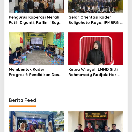
Pengurus Koperasi Merah
Gelar Orientasi Kader
Putih Diganti, Raflin: “Saya
Boliyohuto Raya, IPMBRG :
Tidak Pernah Dihubungi”
Untuk Melahirkan Generasi
Cerdas
Membentuk Kader
Ketua Wilayah LMND Sitti
Progresif: Pendidikan Dasar
Rahmawaty Radjak: Hari
LMND Sebagai Pondasi
Bhayangkara Harus Jadi
Ideologis
Momentum Kembalinya
Polri ke Jalan Rakyat
Berita Feed