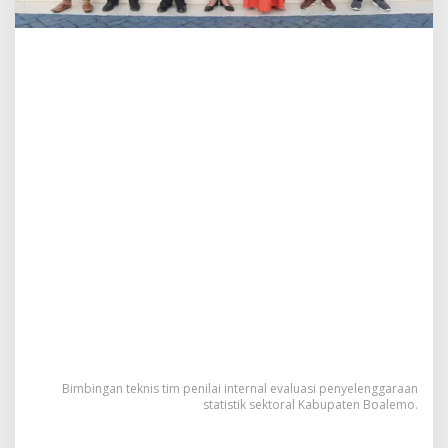
u
j
u
S
D
I
Bimbingan teknis tim penilai internal evaluasi penyelenggaraan
statistik sektoral Kabupaten Boalemo.