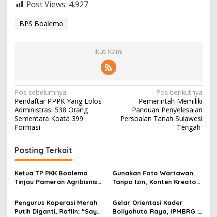
Post Views:
4,927
BPS Boalemo
Ikuti Kami
N
Pos sebelumnya
Pos berikutnya
Pendaftar PPPK Yang Lolos
Pemerintah Memiliki
a
Administrasi 538 Orang
Panduan Penyelesaian
v
Sementara Koata 399
Persoalan Tanah Sulawesi
Formasi
Tengah
i
g
Posting Terkait
a
s
Ketua TP PKK Boalemo
Gunakan Foto Wartawan
Tinjau Pameran Agribisnis
Tanpa Izin, Konten Kreator
i
Penas KTNA XVII
‘Kuhu’ Dilaporkan ke Polda
p
Gorontalo
Pengurus Koperasi Merah
Gelar Orientasi Kader
Putih Diganti, Raflin: “Saya
Boliyohuto Raya, IPMBRG :
o