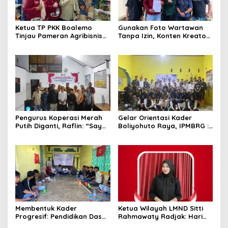
Ketua TP PKK Boalemo
Gunakan Foto Wartawan
Tinjau Pameran Agribisnis
Tanpa Izin, Konten Kreator
Penas KTNA XVII
‘Kuhu’ Dilaporkan ke Polda
Gorontalo
Pengurus Koperasi Merah
Gelar Orientasi Kader
Putih Diganti, Raflin: “Saya
Boliyohuto Raya, IPMBRG :
Tidak Pernah Dihubungi”
Untuk Melahirkan Generasi
Cerdas
Membentuk Kader
Ketua Wilayah LMND Sitti
Progresif: Pendidikan Dasar
Rahmawaty Radjak: Hari
LMND Sebagai Pondasi
Bhayangkara Harus Jadi