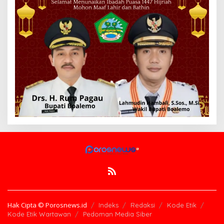
Hak Cipta © Porosnews.id
Indeks
Redaksi
Kode Etik
Kode Etik Wartawan
Pedoman Media Siber