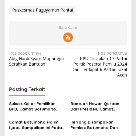
Puskesmas Paguyaman Pantai
Ikuti Kami
N
Pos sebelumnya
Pos berikutnya
Aleg Hardi Syam Mopangga
KPU Tetapkan 17 Partai
a
Serahkan Bantuan
Politik Peserta Pemilu 2024
v
Dan Terdapat 6 Partai Lokal
Aceh
i
g
Posting Terkait
a
s
Sukses Gelar Pemilihan
Bantuan Hewan Qurban
BPD, Camat Botumoito
Dari Presiden, Camat
i
Halim Iyabu Sampaikan Ini
Botumoito Halim Iyabu
p
Sampaikan Terima Kasih
Camat Botumoito Halim
Ini Yang Disampaikan
Iyabu Sampaikan Ini Pada
Pemkec Botumoito Dan
o
Pelantikan TP PKK
Pemdes Hutamonu