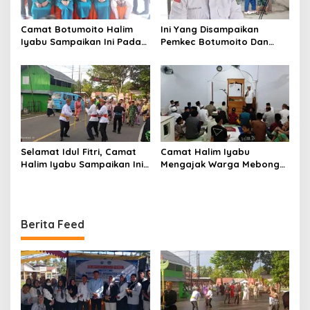
Camat Botumoito Halim
Ini Yang Disampaikan
Iyabu Sampaikan Ini Pada
Pemkec Botumoito Dan
Pelantikan TP PKK
Pemdes Hutamonu
Botumoito
Terhadap TMMD
Selamat Idul Fitri, Camat
Camat Halim Iyabu
Halim Iyabu Sampaikan Ini
Mengajak Warga Mebongo
Untuk Masyarakat
Menunaikan Zakat Fitrah
Botumoito
Dan Beribadah
Berita Feed