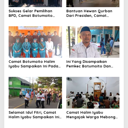
Sukses Gelar Pemilihan
Bantuan Hewan Qurban
BPD, Camat Botumoito
Dari Presiden, Camat
Halim Iyabu Sampaikan Ini
Botumoito Halim Iyabu
Sampaikan Terima Kasih
Camat Botumoito Halim
Ini Yang Disampaikan
Iyabu Sampaikan Ini Pada
Pemkec Botumoito Dan
Pelantikan TP PKK
Pemdes Hutamonu
Botumoito
Terhadap TMMD
Selamat Idul Fitri, Camat
Camat Halim Iyabu
Halim Iyabu Sampaikan Ini
Mengajak Warga Mebongo
Untuk Masyarakat
Menunaikan Zakat Fitrah
Botumoito
Dan Beribadah