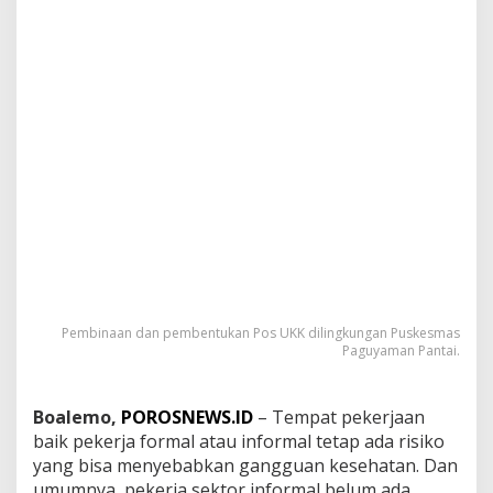
r
j
a
B
e
g
i
t
u
P
e
n
t
i
n
g
Pembinaan dan pembentukan Pos UKK dilingkungan Puskesmas
Paguyaman Pantai.
Boalemo,
POROSNEWS.ID
– Tempat pekerjaan
baik pekerja formal atau informal tetap ada risiko
yang bisa menyebabkan gangguan kesehatan. Dan
umumnya, pekerja sektor informal belum ada