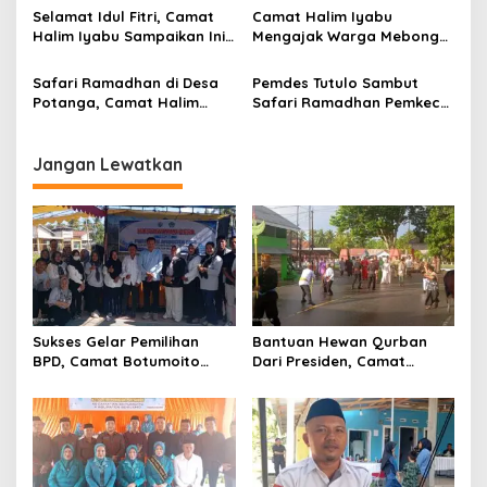
s
Botumoito
Terhadap TMMD
Selamat Idul Fitri, Camat
Camat Halim Iyabu
Halim Iyabu Sampaikan Ini
Mengajak Warga Mebongo
Untuk Masyarakat
Menunaikan Zakat Fitrah
Botumoito
Dan Beribadah
Safari Ramadhan di Desa
Pemdes Tutulo Sambut
Potanga, Camat Halim
Safari Ramadhan Pemkec
Iyabu Ajak Warga Untuk
Botumoito Dan Lintas
Melaksanakan Sholat
Sektor
Jangan Lewatkan
Sukses Gelar Pemilihan
Bantuan Hewan Qurban
BPD, Camat Botumoito
Dari Presiden, Camat
Halim Iyabu Sampaikan Ini
Botumoito Halim Iyabu
Sampaikan Terima Kasih