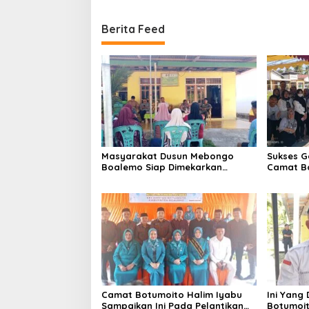
Berita Feed
Masyarakat Dusun Mebongo
Sukses G
Boalemo Siap Dimekarkan
Camat Bo
Menjadi Desa
Sampaika
Camat Botumoito Halim Iyabu
Ini Yang
Sampaikan Ini Pada Pelantikan
Botumoi