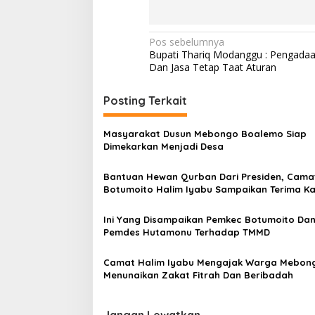
N
Pos sebelumnya
Bupati Thariq Modanggu : Pengada
a
Dan Jasa Tetap Taat Aturan
v
i
Posting Terkait
g
Masyarakat Dusun Mebongo Boalemo Siap
a
Dimekarkan Menjadi Desa
s
Bantuan Hewan Qurban Dari Presiden, Cama
i
Botumoito Halim Iyabu Sampaikan Terima Ka
p
o
Ini Yang Disampaikan Pemkec Botumoito Da
Pemdes Hutamonu Terhadap TMMD
s
Camat Halim Iyabu Mengajak Warga Mebon
Menunaikan Zakat Fitrah Dan Beribadah