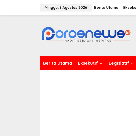
L
e
Minggu, 9 Agustus 2026
Berita Utama
Ekseku
w
a
t
i
k
e
k
o
n
t
Berita Utama
Eksekutif
Legislatif
e
n