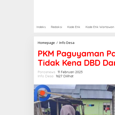
Indeks
Redaksi
Kode Etik
Kode Etik Wartawan
Homepage
/
Info Desa
P
K
PKM Paguyaman Pa
M
P
Tidak Kena DBD Da
a
g
u
Porosnews
11 Februari 2023
y
Info Desa
1627 Dilihat
a
m
a
n
P
a
n
t