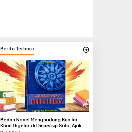
Berita Terbaru
Bedah Novel Menghadang Kubilai
Khan Digelar di Dispersip Solo, Ajak
Publik Menyelami Heroisme Leluhur