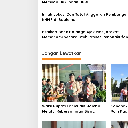
Meminta Dukungan DPRD
p
o
Inilah Lokasi Dan Total Anggaran Pembangu
KNMP di Boalemo
s
Pemkab Bone Bolango Ajak Masyarakat
Memahami Secara Utuh Proses Penonaktifan
Kades Toto Utara
Jangan Lewatkan
Wakil Bupati Lahmudin Hambali :
Canangka
Melalui Kebersamaan Bisa
Rum Paga
Melaksanakan Perkemahan
Bersinerg
Pramuka