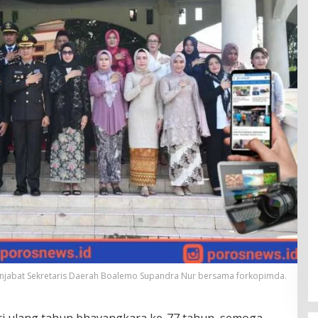
njabat Sekretaris Daerah Boalemo Supandra Nur bersama forkopimda.
 ulang tahun bhayangkara ke-77 tahun, semoga