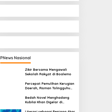
PNews Nasional
Zikir Bersama Mengawali
Sekolah Rakyat di Boalemo
Percepat Pemulihan Kerugian
Daerah, Risman Tolingguhu
Serap Best Practice dari
Kemendagri dan Pemkot
Bedah Novel Menghadang
Bandung
Kubilai Khan Digelar di
Dispersip Solo, Ajak Publik
Menyelami Heroisme Leluhur
Literasi sebagai Penjaga Akar