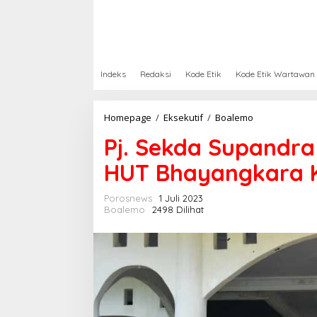
Indeks
Redaksi
Kode Etik
Kode Etik Wartawan
Homepage
/
Eksekutif
/
Boalemo
P
j
Pj. Sekda Supandra
.
S
HUT Bhayangkara 
e
k
d
Porosnews
1 Juli 2023
a
Boalemo
2498 Dilihat
S
u
p
a
n
d
r
a