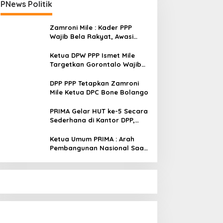
PNews Politik
Zamroni Mile : Kader PPP
Wajib Bela Rakyat, Awasi
Pembangunan
Ketua DPW PPP Ismet Mile
Targetkan Gorontalo Wajib
Tambah Kursi dan Rebut
Kembali Basis Politik
DPP PPP Tetapkan Zamroni
Mile Ketua DPC Bone Bolango
PRIMA Gelar HUT ke-5 Secara
Sederhana di Kantor DPP,
Angkat Tema Revolusi Sudah
Dimulai dari Istana
Ketua Umum PRIMA : Arah
Pembangunan Nasional Saat
Ini Sementara Berjalan
Meninggalkan Model
Liberalistik