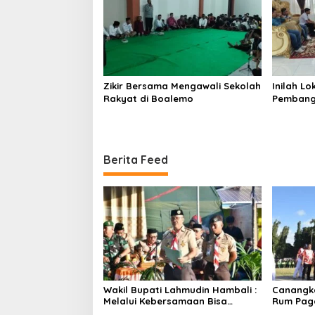
Zikir Bersama Mengawali Sekolah
Inilah L
Rakyat di Boalemo
Pembang
Berita Feed
Wakil Bupati Lahmudin Hambali :
Canangka
Melalui Kebersamaan Bisa
Rum Paga
Melaksanakan Perkemahan
Bersinerg