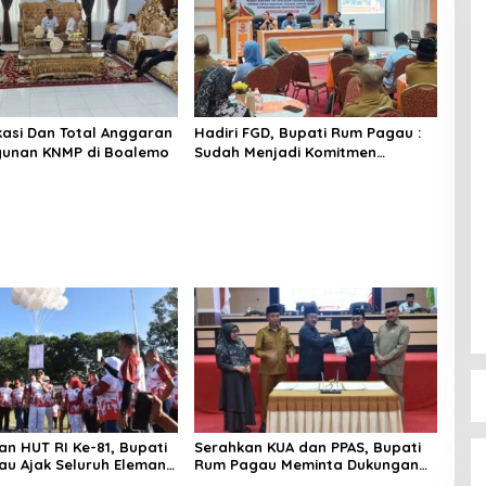
okasi Dan Total Anggaran
Hadiri FGD, Bupati Rum Pagau :
unan KNMP di Boalemo
Sudah Menjadi Komitmen
Pemerintah Melindungi
Masyarakat
n HUT RI Ke-81, Bupati
Serahkan KUA dan PPAS, Bupati
u Ajak Seluruh Eleman
Rum Pagau Meminta Dukungan
i
DPRD