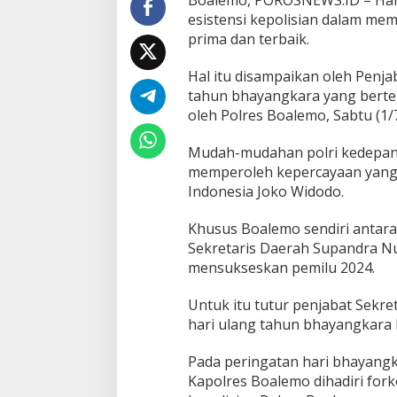
y
esistensi kepolisian dalam m
a
prima dan terbaik.
n
g
k
Hal itu disampaikan oleh Penja
a
tahun bhayangkara yang bertem
r
oleh Polres Boalemo, Sabtu (1/
a
K
Mudah-mudahan polri kedepan 
e
-
memperoleh kepercayaan yang 
7
Indonesia Joko Widodo.
7
T
Khusus Boalemo sendiri antara
a
Sekretaris Daerah Supandra N
h
u
mensukseskan pemilu 2024.
n
Untuk itu tutur penjabat Sekr
hari ulang tahun bhayangkara k
Pada peringatan hari bhayangk
Kapolres Boalemo dihadiri for