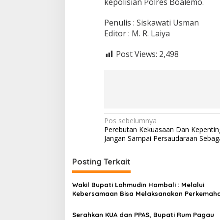
kepolisian Polres Boalemo.
Penulis : Siskawati Usman
Editor : M. R. Laiya
Post Views:
2,498
N
Pos sebelumnya
Perebutan Kekuasaan Dan Kepenting
a
Jangan Sampai Persaudaraan Sebag
v
i
Posting Terkait
g
Wakil Bupati Lahmudin Hambali : Melalui
a
Kebersamaan Bisa Melaksanakan Perkemah
s
Pramuka
Serahkan KUA dan PPAS, Bupati Rum Pagau
i