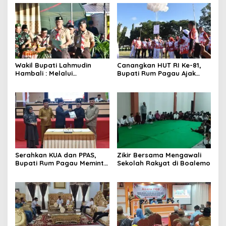
Wakil Bupati Lahmudin
Canangkan HUT RI Ke-81,
Hambali : Melalui
Bupati Rum Pagau Ajak
Kebersamaan Bisa
Seluruh Eleman Bersinergi
Melaksanakan Perkemahan
Pramuka
Serahkan KUA dan PPAS,
Zikir Bersama Mengawali
Bupati Rum Pagau Meminta
Sekolah Rakyat di Boalemo
Dukungan DPRD