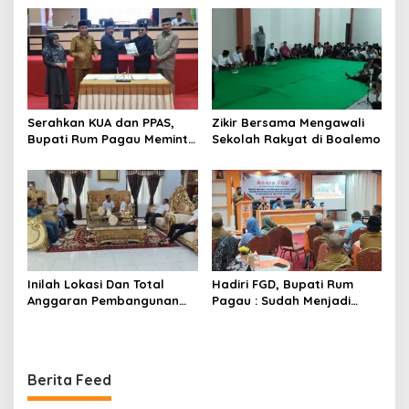
Melaksanakan Perkemahan
Pramuka
Serahkan KUA dan PPAS,
Zikir Bersama Mengawali
Bupati Rum Pagau Meminta
Sekolah Rakyat di Boalemo
Dukungan DPRD
Inilah Lokasi Dan Total
Hadiri FGD, Bupati Rum
Anggaran Pembangunan
Pagau : Sudah Menjadi
KNMP di Boalemo
Komitmen Pemerintah
Melindungi Masyarakat
Berita Feed