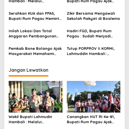
Hambali : Melalui
Bupati Rum Pagau Ajak
i
Kebersamaan Bisa
Seluruh Eleman Bersinergi
p
Melaksanakan Perkemahan
Serahkan KUA dan PPAS,
Zikir Bersama Mengawali
Pramuka
Bupati Rum Pagau Meminta
Sekolah Rakyat di Boalemo
o
Dukungan DPRD
s
Inilah Lokasi Dan Total
Hadiri FGD, Bupati Rum
Anggaran Pembangunan
Pagau : Sudah Menjadi
KNMP di Boalemo
Komitmen Pemerintah
Melindungi Masyarakat
Pemkab Bone Bolango Ajak
Tutup PORPROV II KORMI,
Masyarakat Memahami
Lahmuddin Hambali :
Secara Utuh Proses
Olahraga Efektif Dalam
Penonaktifan Kades Toto
Membangun Kebersamaan
Utara
Jangan Lewatkan
Wakil Bupati Lahmudin
Canangkan HUT RI Ke-81,
Hambali : Melalui
Bupati Rum Pagau Ajak
Kebersamaan Bisa
Seluruh Eleman Bersinergi