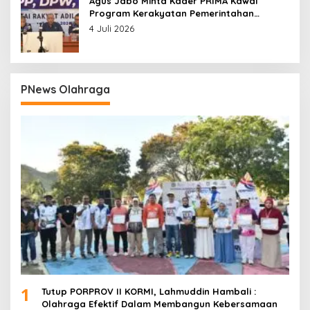
Agus Jabo Minta Kader PRIMA Kawal
Program Kerakyatan Pemerintahan
Prabowo
4 Juli 2026
PNews Olahraga
1
Tutup PORPROV II KORMI, Lahmuddin Hambali :
Olahraga Efektif Dalam Membangun Kebersamaan