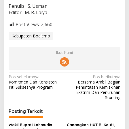
Penulis : S. Usman
Editor : M. R. Laiya
Post Views:
2,660
Kabupaten Boalemo
Ikuti Kami
N
Pos sebelumnya
Pos berikutnya
Komitmen Dan Konsisten
Bersama Ambil Bagian
a
Inti Suksesnya Program
Penuntasan Kemiskinan
v
Ekstrim Dan Penurunan
Stunting
i
g
Posting Terkait
a
s
Wakil Bupati Lahmudin
Canangkan HUT RI Ke-81,