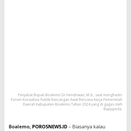
B
e
r
l
a
n
d
a
s
k
a
n
S
k
a
l
a
P
Penjabat Bupati Boalemo Dr.Hendriwan, M.Si., saat menghadiri
r
Forum Konsultasi Publik Rancangan Awal Rencana Kerja Pemerintah
i
Daerah Kabupaten Boalemo Tahun 2024 yang di gagas oleh
o
Bapppeda.
r
i
t
Boalemo,
POROSNEWS.ID
– Biasanya kalau
a