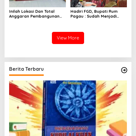
Inilah Lokasi Dan Total
Hadiri FGD, Bupati Rum
Anggaran Pembangunan
Pagau : Sudah Menjadi
KNMP di Boalemo
Komitmen Pemerintah
Melindungi Masyarakat
View More
Berita Terbaru