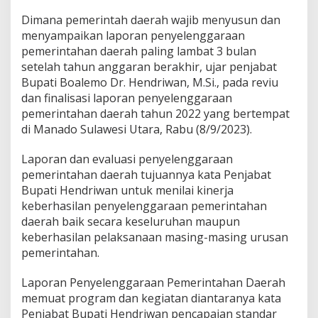
l
Dimana pemerintah daerah wajib menyusun dan
a
menyampaikan laporan penyelenggaraan
p
o
pemerintahan daerah paling lambat 3 bulan
r
setelah tahun anggaran berakhir, ujar penjabat
k
Bupati Boalemo Dr. Hendriwan, M.Si., pada reviu
a
dan finalisasi laporan penyelenggaraan
n
pemerintahan daerah tahun 2022 yang bertempat
D
a
di Manado Sulawesi Utara, Rabu (8/9/2023).
t
a
Laporan dan evaluasi penyelenggaraan
V
pemerintahan daerah tujuannya kata Penjabat
a
Bupati Hendriwan untuk menilai kinerja
l
i
keberhasilan penyelenggaraan pemerintahan
d
daerah baik secara keseluruhan maupun
keberhasilan pelaksanaan masing-masing urusan
pemerintahan.
Laporan Penyelenggaraan Pemerintahan Daerah
memuat program dan kegiatan diantaranya kata
Penjabat Bupati Hendriwan pencapaian standar