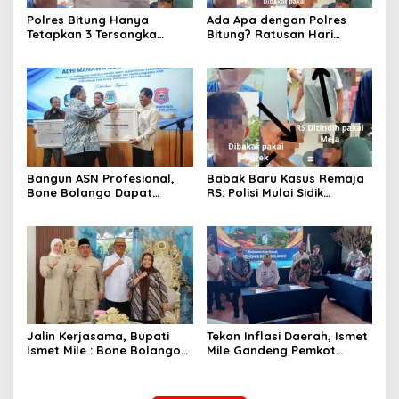
Polres Bitung Hanya
Ada Apa dengan Polres
Tetapkan 3 Tersangka
Bitung? Ratusan Hari
Kasus RS, Bagaimana
Keadilan Korban Anak
Nasib Komplotan yang
‘Dikebiri’ Tanpa Kepastian
Menjemput Paksa?
Hukum!
Bangun ASN Profesional,
Babak Baru Kasus Remaja
Bone Bolango Dapat
RS: Polisi Mulai Sidik
Penghargaan Adhi Manawa
Dugaan Penganiayaan
Nugraha Pratama
yang Dilakukan Tito Cs
Jalin Kerjasama, Bupati
Tekan Inflasi Daerah, Ismet
Ismet Mile : Bone Bolango
Mile Gandeng Pemkot
dan Bolaang Mongondow
Tomohon Lewat Capacity
Memiliki Potensi Yang Sama
Building TPID