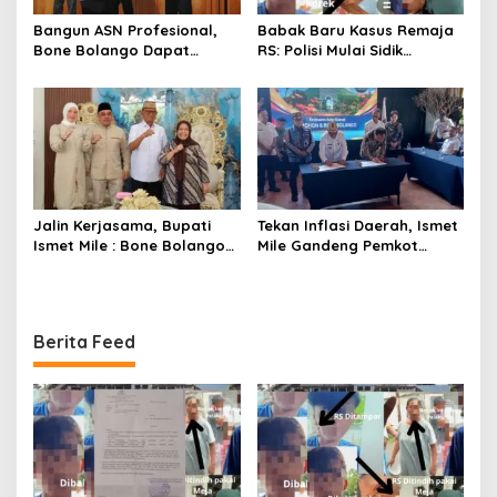
Bangun ASN Profesional,
Babak Baru Kasus Remaja
Bone Bolango Dapat
RS: Polisi Mulai Sidik
Penghargaan Adhi Manawa
Dugaan Penganiayaan
Nugraha Pratama
yang Dilakukan Tito Cs
Jalin Kerjasama, Bupati
Tekan Inflasi Daerah, Ismet
Ismet Mile : Bone Bolango
Mile Gandeng Pemkot
dan Bolaang Mongondow
Tomohon Lewat Capacity
Memiliki Potensi Yang Sama
Building TPID
Berita Feed