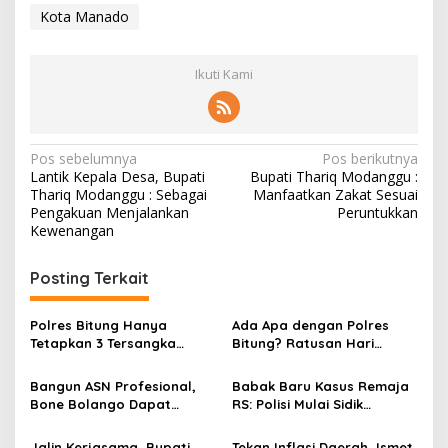
Kota Manado
Ikuti Kami
N
Pos sebelumnya
Pos berikutnya
Lantik Kepala Desa, Bupati
Bupati Thariq Modanggu :
a
Thariq Modanggu : Sebagai
Manfaatkan Zakat Sesuai
v
Pengakuan Menjalankan
Peruntukkan
Kewenangan
i
g
Posting Terkait
a
s
Polres Bitung Hanya
Ada Apa dengan Polres
Tetapkan 3 Tersangka
Bitung? Ratusan Hari
i
Kasus RS, Bagaimana
Keadilan Korban Anak
p
Nasib Komplotan yang
‘Dikebiri’ Tanpa Kepastian
Bangun ASN Profesional,
Babak Baru Kasus Remaja
Menjemput Paksa?
Hukum!
Bone Bolango Dapat
RS: Polisi Mulai Sidik
o
Penghargaan Adhi Manawa
Dugaan Penganiayaan
s
Nugraha Pratama
yang Dilakukan Tito Cs
Jalin Kerjasama, Bupati
Tekan Inflasi Daerah, Ismet