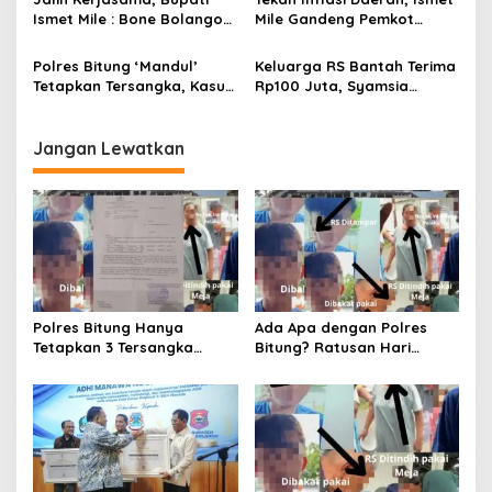
Ismet Mile : Bone Bolango
Mile Gandeng Pemkot
dan Bolaang Mongondow
Tomohon Lewat Capacity
Memiliki Potensi Yang Sama
Building TPID
Polres Bitung ‘Mandul’
Keluarga RS Bantah Terima
Tetapkan Tersangka, Kasus
Rp100 Juta, Syamsia
Penganiayaan Remaja RS
Anapia : Kami Tetap Tuntut
Jalan di Tempat
Keadilan
Jangan Lewatkan
Polres Bitung Hanya
Ada Apa dengan Polres
Tetapkan 3 Tersangka
Bitung? Ratusan Hari
Kasus RS, Bagaimana
Keadilan Korban Anak
Nasib Komplotan yang
‘Dikebiri’ Tanpa Kepastian
Menjemput Paksa?
Hukum!