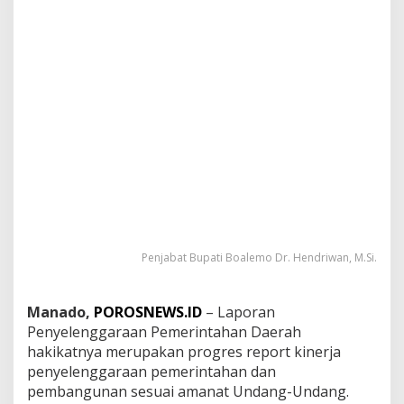
a
n
:
P
e
r
a
n
g
k
a
t
D
a
e
r
Penjabat Bupati Boalemo Dr. Hendriwan, M.Si.
a
h
W
Manado,
POROSNEWS.ID
– Laporan
a
Penyelenggaraan Pemerintahan Daerah
j
hakikatnya merupakan progres report kinerja
i
b
penyelenggaraan pemerintahan dan
M
pembangunan sesuai amanat Undang-Undang.
e