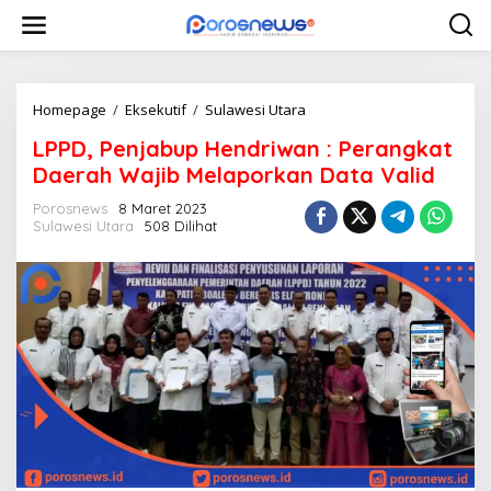
L
e
w
a
t
i
Homepage
/
Eksekutif
/
Sulawesi Utara
L
k
P
LPPD, Penjabup Hendriwan : Perangkat
e
P
k
D
Daerah Wajib Melaporkan Data Valid
o
,
n
P
Porosnews
8 Maret 2023
t
Sulawesi Utara
508 Dilihat
e
e
n
n
j
a
b
u
p
H
e
n
d
r
i
w