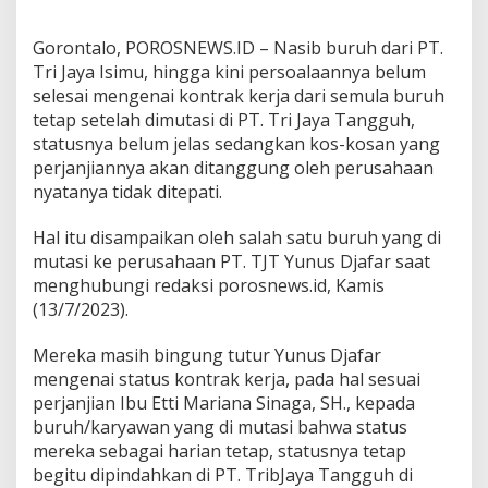
i
P
Gorontalo, POROSNEWS.ID – Nasib buruh dari PT.
T
Tri Jaya Isimu, hingga kini persoalaannya belum
.
selesai mengenai kontrak kerja dari semula buruh
T
r
tetap setelah dimutasi di PT. Tri Jaya Tangguh,
i
statusnya belum jelas sedangkan kos-kosan yang
J
perjanjiannya akan ditanggung oleh perusahaan
a
nyatanya tidak ditepati.
y
a
I
Hal itu disampaikan oleh salah satu buruh yang di
s
mutasi ke perusahaan PT. TJT Yunus Djafar saat
i
menghubungi redaksi porosnews.id, Kamis
m
(13/7/2023).
u
Mereka masih bingung tutur Yunus Djafar
mengenai status kontrak kerja, pada hal sesuai
perjanjian Ibu Etti Mariana Sinaga, SH., kepada
buruh/karyawan yang di mutasi bahwa status
mereka sebagai harian tetap, statusnya tetap
begitu dipindahkan di PT. TribJaya Tangguh di