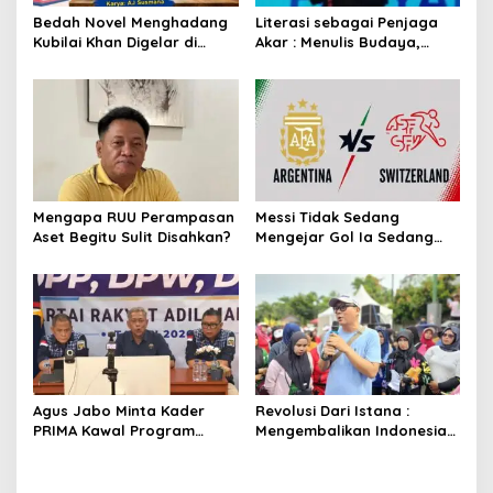
Bedah Novel Menghadang
Literasi sebagai Penjaga
Kubilai Khan Digelar di
Akar : Menulis Budaya,
Dispersip Solo, Ajak Publik
Merawat Identitas
Menyelami Heroisme
Leluhur Nusantara
Mengapa RUU Perampasan
Messi Tidak Sedang
Aset Begitu Sulit Disahkan?
Mengejar Gol Ia Sedang
Mengejar Keabadian
Agus Jabo Minta Kader
Revolusi Dari Istana :
PRIMA Kawal Program
Mengembalikan Indonesia
Kerakyatan Pemerintahan
Kepada Amanat Pasal 33
Prabowo