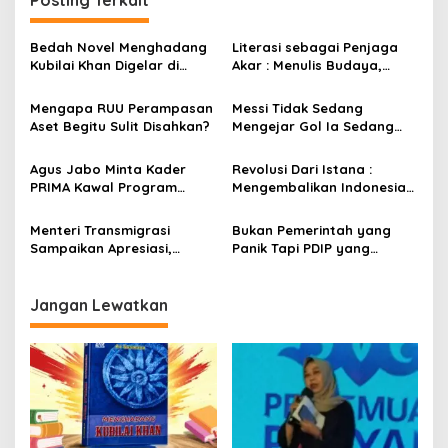
Posting Terkait
g
a
Bedah Novel Menghadang
Literasi sebagai Penjaga
s
Kubilai Khan Digelar di
Akar : Menulis Budaya,
Dispersip Solo, Ajak Publik
Merawat Identitas
i
Menyelami Heroisme
Mengapa RUU Perampasan
Messi Tidak Sedang
p
Leluhur Nusantara
Aset Begitu Sulit Disahkan?
Mengejar Gol Ia Sedang
Mengejar Keabadian
o
Agus Jabo Minta Kader
Revolusi Dari Istana :
s
PRIMA Kawal Program
Mengembalikan Indonesia
Kerakyatan Pemerintahan
Kepada Amanat Pasal 33
Prabowo
Menteri Transmigrasi
Bukan Pemerintah yang
Sampaikan Apresiasi,
Panik Tapi PDIP yang
Pastikan Kunjungan ke
Overthinking
Boalemo Dijadwalkan
Kembali
Jangan Lewatkan