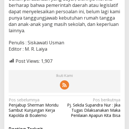
berharap bahwa pemerintah daerah atau legislatif
dapat menyelesaikan persoalan ini, belum lagi kami
punya tanggungjawab kebutuhan rumah tangga
dan anak-anak yang masih sekolah, dan keperluan
lainnya.
Penulis : Siskawati Usman
Editor : M. R. Laiya
Post Views:
1,907
Ikuti Kami
N
Pos sebelumnya
Pos berikutnya
Penjabup Sherman Moridu
Pj. Sekda Supandra Nur : Jika
a
Sambut Kunjungan Kerja
Tugas Dilaksanakan Maka
v
Kapolda di Boalemo
Penilaian Apapun Kita Bisa
i