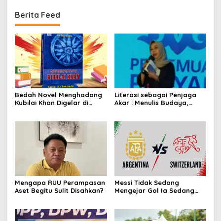
Berita Feed
Bedah Novel Menghadang
Literasi sebagai Penjaga
Kubilai Khan Digelar di
Akar : Menulis Budaya,
Dispersip Solo, Ajak Publik
Merawat Identitas
Menyelami Heroisme
Leluhur Nusantara
Mengapa RUU Perampasan
Messi Tidak Sedang
Aset Begitu Sulit Disahkan?
Mengejar Gol Ia Sedang
Mengejar Keabadian