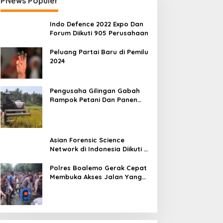
PNews Populer
Indo Defence 2022 Expo Dan
Forum Diikuti 905 Perusahaan
Peluang Partai Baru di Pemilu
2024
Pengusaha Gilingan Gabah
Rampok Petani Dan Panen
Impian Jadi Malapetaka
Asian Forensic Science
Network di Indonesia Diikuti 17
Negara
Polres Boalemo Gerak Cepat
Membuka Akses Jalan Yang
Longsor Diperbatasan Dua
Kecamatan