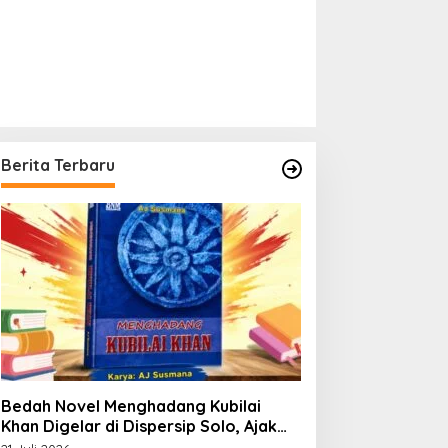
Berita Terbaru
Bedah Novel Menghadang Kubilai
Khan Digelar di Dispersip Solo, Ajak
Publik Menyelami Heroisme Leluhur