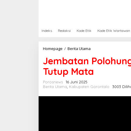
Indeks
Redaksi
Kode Etik
Kode Etik Wartawan
Homepage
/
Berita Utama
J
e
Jembatan Polohung
m
b
Tutup Mata
a
t
a
Porosnews
16 Juni 2025
n
Berita Utama
,
Kabupaten Gorontalo
3003 Dilih
P
o
l
o
h
u
n
g