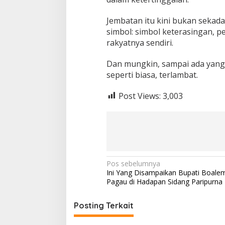
Jembatan itu kini bukan sekad
simbol: simbol keterasingan, 
rakyatnya sendiri.
Dan mungkin, sampai ada yang
seperti biasa, terlambat.
Post Views:
3,003
N
Pos sebelumnya
Ini Yang Disampaikan Bupati Boal
a
Pagau di Hadapan Sidang Paripurn
v
i
Posting Terkait
g