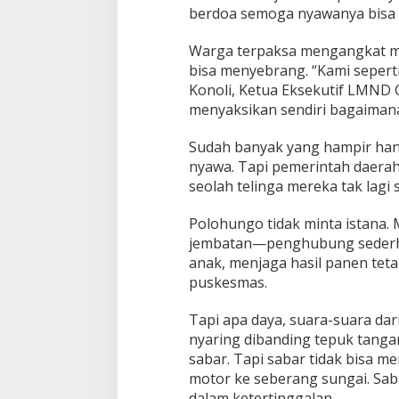
berdoa semoga nyawanya bisa b
Warga terpaksa mengangkat m
bisa menyebrang. “Kami seperti
Konoli, Ketua Eksekutif LMND
menyaksikan sendiri bagaimana
Sudah banyak yang hampir hany
nyawa. Tapi pemerintah daera
seolah telinga mereka tak lagi
Polohungo tidak minta istana. 
jembatan—penghubung sederha
anak, menjaga hasil panen teta
puskesmas.
Tapi apa daya, suara-suara dar
nyaring dibanding tepuk tanga
sabar. Tapi sabar tidak bisa 
motor ke seberang sungai. Sab
dalam ketertinggalan.