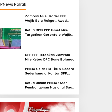
PNews Politik
Zamroni Mile : Kader PPP
Wajib Bela Rakyat, Awasi
Pembangunan
Ketua DPW PPP Ismet Mile
Targetkan Gorontalo Wajib
Tambah Kursi dan Rebut
Kembali Basis Politik
DPP PPP Tetapkan Zamroni
Mile Ketua DPC Bone Bolango
PRIMA Gelar HUT ke-5 Secara
Sederhana di Kantor DPP,
Angkat Tema Revolusi Sudah
Dimulai dari Istana
Ketua Umum PRIMA : Arah
Pembangunan Nasional Saat
Ini Sementara Berjalan
Meninggalkan Model
Liberalistik