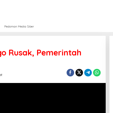
Pedoman Media Siber
o Rusak, Pemerintah
at