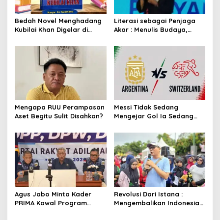
Bedah Novel Menghadang
Literasi sebagai Penjaga
Kubilai Khan Digelar di
Akar : Menulis Budaya,
Dispersip Solo, Ajak Publik
Merawat Identitas
Menyelami Heroisme
Leluhur Nusantara
Mengapa RUU Perampasan
Messi Tidak Sedang
Aset Begitu Sulit Disahkan?
Mengejar Gol Ia Sedang
Mengejar Keabadian
Agus Jabo Minta Kader
Revolusi Dari Istana :
PRIMA Kawal Program
Mengembalikan Indonesia
Kerakyatan Pemerintahan
Kepada Amanat Pasal 33