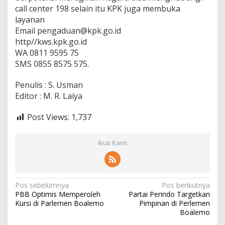
call center 198 selain itu KPK juga membuka
layanan
Email pengaduan@kpk.go.id
http//kws.kpk.go.id
WA 0811 9595 75
SMS 0855 8575 575.
Penulis : S. Usman
Editor : M. R. Laiya
Post Views:
1,737
Ikuti Kami
N
Pos sebelumnya
Pos berikutnya
PBB Optimis Memperoleh
Partai Perindo Targetkan
a
Kursi di Parlemen Boalemo
Pimpinan di Perlemen
v
Boalemo