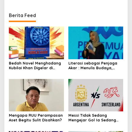
Prabowo
Berita Feed
Bedah Novel Menghadang
Literasi sebagai Penjaga
Kubilai Khan Digelar di
Akar : Menulis Budaya,
Dispersip Solo, Ajak Publik
Merawat Identitas
Menyelami Heroisme
Leluhur Nusantara
Mengapa RUU Perampasan
Messi Tidak Sedang
Aset Begitu Sulit Disahkan?
Mengejar Gol Ia Sedang
Mengejar Keabadian