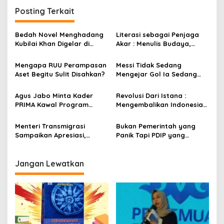
i
Posting Terkait
g
a
Bedah Novel Menghadang
Literasi sebagai Penjaga
s
Kubilai Khan Digelar di
Akar : Menulis Budaya,
Dispersip Solo, Ajak Publik
Merawat Identitas
i
Menyelami Heroisme
Mengapa RUU Perampasan
Messi Tidak Sedang
p
Leluhur Nusantara
Aset Begitu Sulit Disahkan?
Mengejar Gol Ia Sedang
Mengejar Keabadian
o
Agus Jabo Minta Kader
Revolusi Dari Istana :
s
PRIMA Kawal Program
Mengembalikan Indonesia
Kerakyatan Pemerintahan
Kepada Amanat Pasal 33
Prabowo
Menteri Transmigrasi
Bukan Pemerintah yang
Sampaikan Apresiasi,
Panik Tapi PDIP yang
Pastikan Kunjungan ke
Overthinking
Boalemo Dijadwalkan
Kembali
Jangan Lewatkan