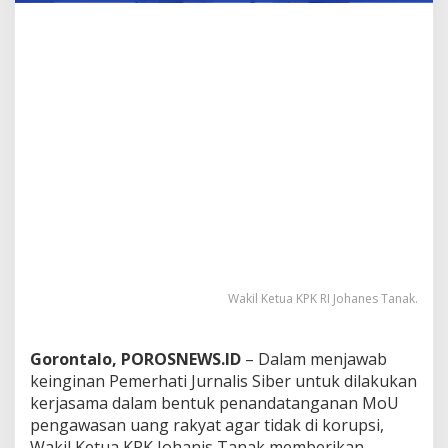
s
K
o
r
u
p
s
i
d
i
I
n
d
o
n
e
Wakil Ketua KPK RI Johanes Tanak.
s
i
a
Gorontalo, POROSNEWS.ID
– Dalam menjawab
keinginan Pemerhati Jurnalis Siber untuk dilakukan
kerjasama dalam bentuk penandatanganan MoU
pengawasan uang rakyat agar tidak di korupsi,
Wakil Ketua KPK Johanis Tanak memberikan