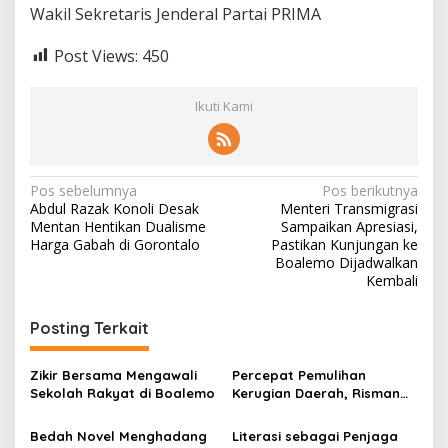
Wakil Sekretaris Jenderal Partai PRIMA
Post Views:
450
Ikuti Kami
N
Pos sebelumnya
Pos berikutnya
Abdul Razak Konoli Desak
Menteri Transmigrasi
a
Mentan Hentikan Dualisme
Sampaikan Apresiasi,
v
Harga Gabah di Gorontalo
Pastikan Kunjungan ke
Boalemo Dijadwalkan
i
Kembali
g
Posting Terkait
a
s
Zikir Bersama Mengawali
Percepat Pemulihan
i
Sekolah Rakyat di Boalemo
Kerugian Daerah, Risman
p
Tolingguhu Serap Best
Practice dari Kemendagri
Bedah Novel Menghadang
Literasi sebagai Penjaga
o
dan Pemkot Bandung