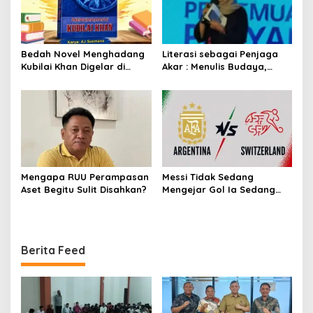
Bedah Novel Menghadang
Literasi sebagai Penjaga
Kubilai Khan Digelar di
Akar : Menulis Budaya,
Dispersip Solo, Ajak Publik
Merawat Identitas
Menyelami Heroisme
Leluhur Nusantara
Mengapa RUU Perampasan
Messi Tidak Sedang
Aset Begitu Sulit Disahkan?
Mengejar Gol Ia Sedang
Mengejar Keabadian
Berita Feed