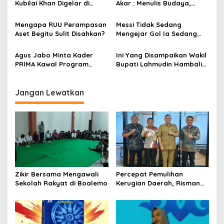
Kubilai Khan Digelar di
Akar : Menulis Budaya,
s
Dispersip Solo, Ajak Publik
Merawat Identitas
Menyelami Heroisme
Mengapa RUU Perampasan
Messi Tidak Sedang
Leluhur Nusantara
Aset Begitu Sulit Disahkan?
Mengejar Gol Ia Sedang
Mengejar Keabadian
Agus Jabo Minta Kader
Ini Yang Disampaikan Wakil
PRIMA Kawal Program
Bupati Lahmudin Hambali
Kerakyatan Pemerintahan
Saat Menghadiri Rakornas
Prabowo
PKPN
Jangan Lewatkan
Zikir Bersama Mengawali
Percepat Pemulihan
Sekolah Rakyat di Boalemo
Kerugian Daerah, Risman
Tolingguhu Serap Best
Practice dari Kemendagri
dan Pemkot Bandung