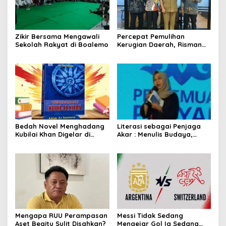
Zikir Bersama Mengawali
Percepat Pemulihan
Sekolah Rakyat di Boalemo
Kerugian Daerah, Risman
Tolingguhu Serap Best
Practice dari Kemendagri
dan Pemkot Bandung
Bedah Novel Menghadang
Literasi sebagai Penjaga
Kubilai Khan Digelar di
Akar : Menulis Budaya,
Dispersip Solo, Ajak Publik
Merawat Identitas
Menyelami Heroisme
Leluhur Nusantara
Mengapa RUU Perampasan
Messi Tidak Sedang
Aset Begitu Sulit Disahkan?
Mengejar Gol Ia Sedang