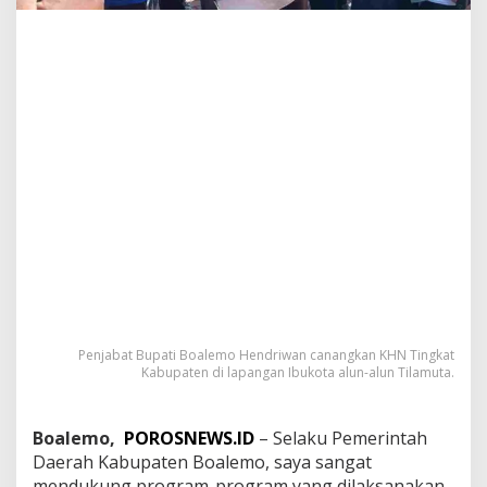
a
n
a
S
i
l
a
t
u
r
a
h
m
i
Penjabat Bupati Boalemo Hendriwan canangkan KHN Tingkat
Kabupaten di lapangan Ibukota alun-alun Tilamuta.
Boalemo,
POROSNEWS.ID
– Selaku Pemerintah
Daerah Kabupaten Boalemo, saya sangat
mendukung program-program yang dilaksanakan