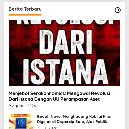
Berita Terbaru
Menjebol Serakahnomics: Mengawal Revolusi
Dari Istana Dengan UU Perampasan Aset
9 Agustus 2026
Bedah Novel Menghadang Kubilai Khan
Digelar di Dispersip Solo, Ajak Publik
Menyelami Heroisme Leluhur Nusantara
21 Juli 2026