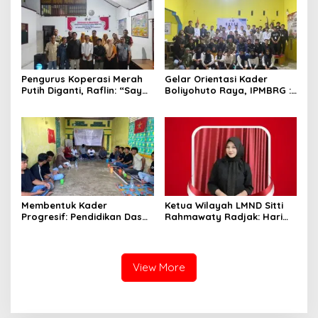
Pengurus Koperasi Merah
Gelar Orientasi Kader
Putih Diganti, Raflin: “Saya
Boliyohuto Raya, IPMBRG :
Tidak Pernah Dihubungi”
Untuk Melahirkan Generasi
Cerdas
Membentuk Kader
Ketua Wilayah LMND Sitti
Progresif: Pendidikan Dasar
Rahmawaty Radjak: Hari
LMND Sebagai Pondasi
Bhayangkara Harus Jadi
Ideologis
Momentum Kembalinya
Polri ke Jalan Rakyat
View More