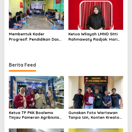
Membentuk Kader
Ketua Wilayah LMND Sitti
Progresif: Pendidikan Dasar
Rahmawaty Radjak: Hari
LMND Sebagai Pondasi
Bhayangkara Harus Jadi
Ideologis
Momentum Kembalinya
Polri ke Jalan Rakyat
Berita Feed
Ketua TP PKK Boalemo
Gunakan Foto Wartawan
Tinjau Pameran Agribisnis
Tanpa Izin, Konten Kreator
Penas KTNA XVII
‘Kuhu’ Dilaporkan ke Polda
Gorontalo