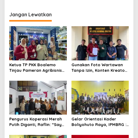
Rakyat Dan Mahasiswa
Realitas, Itu Zalim!
Jangan Lewatkan
Ketua TP PKK Boalemo
Gunakan Foto Wartawan
Tinjau Pameran Agribisnis
Tanpa Izin, Konten Kreator
Penas KTNA XVII
‘Kuhu’ Dilaporkan ke Polda
Gorontalo
Pengurus Koperasi Merah
Gelar Orientasi Kader
Putih Diganti, Raflin: “Saya
Boliyohuto Raya, IPMBRG :
Tidak Pernah Dihubungi”
Untuk Melahirkan Generasi
Cerdas