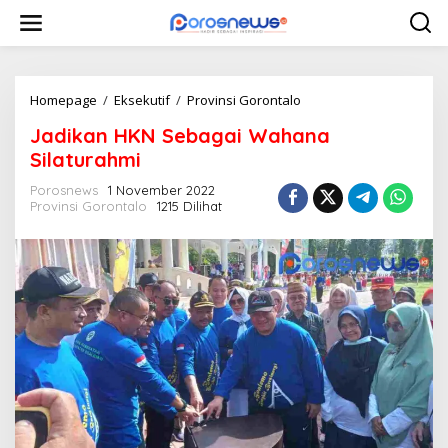
L
e
w
a
t
i
Homepage
/
Eksekutif
/
Provinsi Gorontalo
J
k
a
Jadikan HKN Sebagai Wahana
e
d
k
i
Silaturahmi
o
k
n
a
Porosnews
1 November 2022
t
Provinsi Gorontalo
1215 Dilihat
n
e
H
n
K
N
S
e
b
a
g
a
i
W
a
h