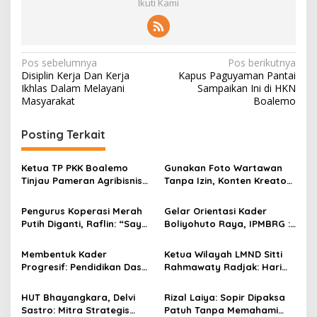
Ikuti Kami
N
Pos sebelumnya
Pos berikutnya
Disiplin Kerja Dan Kerja
Kapus Paguyaman Pantai
a
Ikhlas Dalam Melayani
Sampaikan Ini di HKN
v
Masyarakat
Boalemo
i
Posting Terkait
g
a
Ketua TP PKK Boalemo
Gunakan Foto Wartawan
s
Tinjau Pameran Agribisnis
Tanpa Izin, Konten Kreator
Penas KTNA XVII
‘Kuhu’ Dilaporkan ke Polda
i
Gorontalo
Pengurus Koperasi Merah
Gelar Orientasi Kader
p
Putih Diganti, Raflin: “Saya
Boliyohuto Raya, IPMBRG :
Tidak Pernah Dihubungi”
Untuk Melahirkan Generasi
o
Cerdas
Membentuk Kader
Ketua Wilayah LMND Sitti
s
Progresif: Pendidikan Dasar
Rahmawaty Radjak: Hari
LMND Sebagai Pondasi
Bhayangkara Harus Jadi
Ideologis
Momentum Kembalinya
HUT Bhayangkara, Delvi
Rizal Laiya: Sopir Dipaksa
Polri ke Jalan Rakyat
Sastro: Mitra Strategis
Patuh Tanpa Memahami