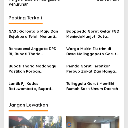
v
Penurunan
i
g
Posting Terkait
a
s
GAS : Gorontalo Maju Dan
Bapppeda Gorut Gelar FGD
Sejahtera Telah Menanti
Menindaklanjuti Data
i
Kita Kedepan
Kemiskinan Ekstrim Dan
p
Kesejahteraan
Beraudensi Anggota DPD
Warga Miskin Ekstrim di
RI, Bupati Thariq
Desa Molinggapoto Gorut
o
Modanggu
Dapat Rumah Sejahtera
s
Memperkenalkan Jakestra
Bupati Thariq Modanggu
Pemda Gorut Terbitkan
Pastikan Korban
Perbup Zakat Dan Hanya
Kebakaran Mendapat
Kepada Warga Yang
Bantuan 10 Juta
Mampu
Lantik Pj. Kades
Tolinggula Gorut Memiliki
Botuwombato, Bupati
Rumah Sakit Umum Daerah
Thariq Ingatkan Tugas
Kepala Desa
Jangan Lewatkan