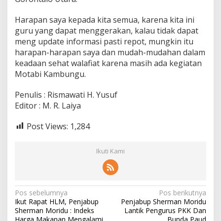
Harapan saya kepada kita semua, karena kita ini
guru yang dapat menggerakan, kalau tidak dapat
meng update informasi pasti repot, mungkin itu
harapan-harapan saya dan mudah-mudahan dalam
keadaan sehat walafiat karena masih ada kegiatan
Motabi Kambungu.
Penulis : Rismawati H. Yusuf
Editor : M. R. Laiya
Post Views:
1,284
Ikuti Kami
N
Pos sebelumnya
Pos berikutnya
Ikut Rapat HLM, Penjabup
Penjabup Sherman Moridu
a
Sherman Moridu : Indeks
Lantik Pengurus PKK Dan
Harga Makanan Mengalami
Bunda Paud