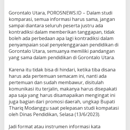
u
d
Gorontalo Utara, POROSNEWS.ID – Dalam studi
i
komparasi, semua informasi harus sama, jangan
K
sampai diantara seluruh peserta justru ada
o
m
kontradiksi dalam memberikan tanggapan, tidak
p
boleh ada perbedaan apa lagi kontradiksi dalam
a
penyampaian soal penyelenggaraan pendidikan di
r
Gorontalo Utara, semuanya memiliki pandangan
a
s
yang sama dalam pendidikan di Gorontalo Utara.
i
Karena itu tidak bisa di hindari, ketika tiba disana
harus ada pertemuan semacam ini, nanti ada
pertemuan dan sudah membawur, disitulah
komunikasi itu terjalin, makanya harus disepakati
apa saja yang harus disamapaikan mengingat ini
juga bagian dari promosi daerah, ungkap Bupati
Thariq Modanggu saat pelepasan studi kompatasi
oleh Dinas Pendidikan, Selasa (13/6/2023).
Jadi format atau instrumen informasi kata