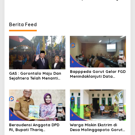
Kebakaran Mendapat
Kepada Warga Yang
Bantuan 10 Juta
Mampu
Berita Feed
Bapppeda Gorut Gelar FGD
GAS : Gorontalo Maju Dan
Menindaklanjuti Data
Sejahtera Telah Menanti
Kemiskinan Ekstrim Dan
Kita Kedepan
Kesejahteraan
Beraudensi Anggota DPD
Warga Miskin Ekstrim di
RI, Bupati Thariq
Desa Molinggapoto Gorut
Modanggu
Dapat Rumah Sejahtera