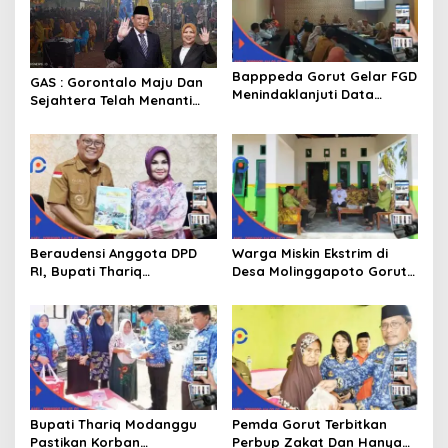
Bapppeda Gorut Gelar FGD
GAS : Gorontalo Maju Dan
Menindaklanjuti Data
Sejahtera Telah Menanti
Kemiskinan Ekstrim Dan
Kita Kedepan
Kesejahteraan
Beraudensi Anggota DPD
Warga Miskin Ekstrim di
RI, Bupati Thariq
Desa Molinggapoto Gorut
Modanggu
Dapat Rumah Sejahtera
Memperkenalkan Jakestra
Bupati Thariq Modanggu
Pemda Gorut Terbitkan
Pastikan Korban
Perbup Zakat Dan Hanya