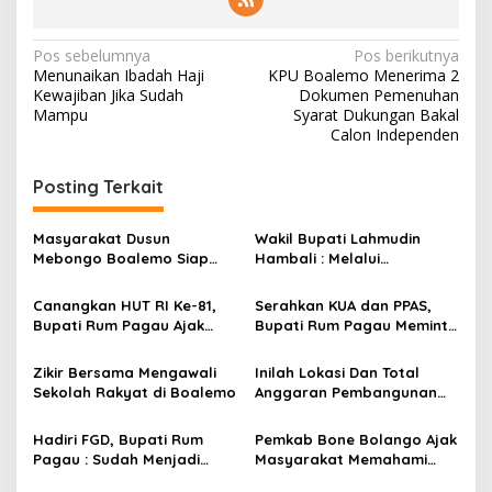
N
Pos sebelumnya
Pos berikutnya
Menunaikan Ibadah Haji
KPU Boalemo Menerima 2
a
Kewajiban Jika Sudah
Dokumen Pemenuhan
v
Mampu
Syarat Dukungan Bakal
Calon Independen
i
g
Posting Terkait
a
s
Masyarakat Dusun
Wakil Bupati Lahmudin
Mebongo Boalemo Siap
Hambali : Melalui
i
Dimekarkan Menjadi Desa
Kebersamaan Bisa
p
Melaksanakan Perkemahan
Canangkan HUT RI Ke-81,
Serahkan KUA dan PPAS,
Pramuka
Bupati Rum Pagau Ajak
Bupati Rum Pagau Meminta
o
Seluruh Eleman Bersinergi
Dukungan DPRD
s
Zikir Bersama Mengawali
Inilah Lokasi Dan Total
Sekolah Rakyat di Boalemo
Anggaran Pembangunan
KNMP di Boalemo
Hadiri FGD, Bupati Rum
Pemkab Bone Bolango Ajak
Pagau : Sudah Menjadi
Masyarakat Memahami
Komitmen Pemerintah
Secara Utuh Proses