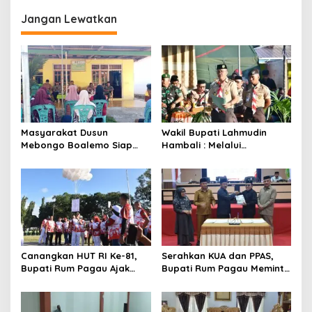
Melindungi Masyarakat
Penonaktifan Kades Toto
Utara
Jangan Lewatkan
Masyarakat Dusun
Wakil Bupati Lahmudin
Mebongo Boalemo Siap
Hambali : Melalui
Dimekarkan Menjadi Desa
Kebersamaan Bisa
Melaksanakan Perkemahan
Pramuka
Canangkan HUT RI Ke-81,
Serahkan KUA dan PPAS,
Bupati Rum Pagau Ajak
Bupati Rum Pagau Meminta
Seluruh Eleman Bersinergi
Dukungan DPRD