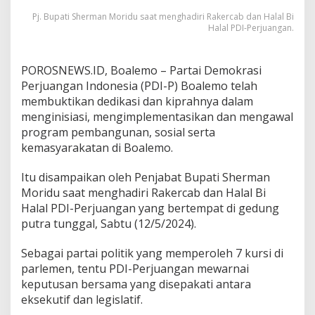
t
Pj. Bupati Sherman Moridu saat menghadiri Rakercab dan Halal Bi
i
Halal PDI-Perjuangan.
k
a
n
POROSNEWS.ID, Boalemo – Partai Demokrasi
D
Perjuangan Indonesia (PDI-P) Boalemo telah
e
d
membuktikan dedikasi dan kiprahnya dalam
i
menginisiasi, mengimplementasikan dan mengawal
k
program pembangunan, sosial serta
a
kemasyarakatan di Boalemo.
s
i
D
Itu disampaikan oleh Penjabat Bupati Sherman
a
Moridu saat menghadiri Rakercab dan Halal Bi
n
Halal PDI-Perjuangan yang bertempat di gedung
K
putra tunggal, Sabtu (12/5/2024).
i
p
r
Sebagai partai politik yang memperoleh 7 kursi di
a
parlemen, tentu PDI-Perjuangan mewarnai
h
keputusan bersama yang disepakati antara
n
eksekutif dan legislatif.
y
a