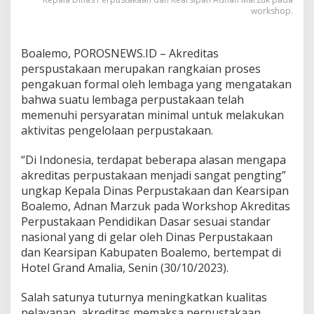
s
workshop.
h
o
p
Boalemo, POROSNEWS.ID – Akreditas
perspustakaan merupakan rangkaian proses
pengakuan formal oleh lembaga yang mengatakan
bahwa suatu lembaga perpustakaan telah
memenuhi persyaratan minimal untuk melakukan
aktivitas pengelolaan perpustakaan.
“Di Indonesia, terdapat beberapa alasan mengapa
akreditas perpustakaan menjadi sangat pengting”
ungkap Kepala Dinas Perpustakaan dan Kearsipan
Boalemo, Adnan Marzuk pada Workshop Akreditas
Perpustakaan Pendidikan Dasar sesuai standar
nasional yang di gelar oleh Dinas Perpustakaan
dan Kearsipan Kabupaten Boalemo, bertempat di
Hotel Grand Amalia, Senin (30/10/2023).
Salah satunya tuturnya meningkatkan kualitas
pelayanan, akreditas memaksa perpustakaan