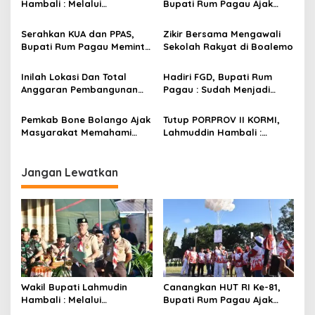
Hambali : Melalui
Bupati Rum Pagau Ajak
i
Kebersamaan Bisa
Seluruh Eleman Bersinergi
p
Melaksanakan Perkemahan
Serahkan KUA dan PPAS,
Zikir Bersama Mengawali
Pramuka
Bupati Rum Pagau Meminta
Sekolah Rakyat di Boalemo
o
Dukungan DPRD
s
Inilah Lokasi Dan Total
Hadiri FGD, Bupati Rum
Anggaran Pembangunan
Pagau : Sudah Menjadi
KNMP di Boalemo
Komitmen Pemerintah
Melindungi Masyarakat
Pemkab Bone Bolango Ajak
Tutup PORPROV II KORMI,
Masyarakat Memahami
Lahmuddin Hambali :
Secara Utuh Proses
Olahraga Efektif Dalam
Penonaktifan Kades Toto
Membangun Kebersamaan
Utara
Jangan Lewatkan
Wakil Bupati Lahmudin
Canangkan HUT RI Ke-81,
Hambali : Melalui
Bupati Rum Pagau Ajak
Kebersamaan Bisa
Seluruh Eleman Bersinergi