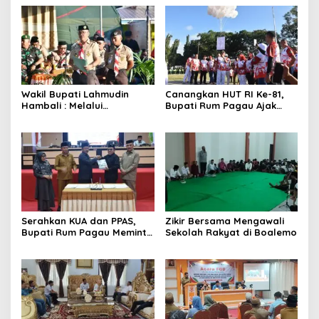
Wakil Bupati Lahmudin
Canangkan HUT RI Ke-81,
Hambali : Melalui
Bupati Rum Pagau Ajak
Kebersamaan Bisa
Seluruh Eleman Bersinergi
Melaksanakan Perkemahan
Pramuka
Serahkan KUA dan PPAS,
Zikir Bersama Mengawali
Bupati Rum Pagau Meminta
Sekolah Rakyat di Boalemo
Dukungan DPRD