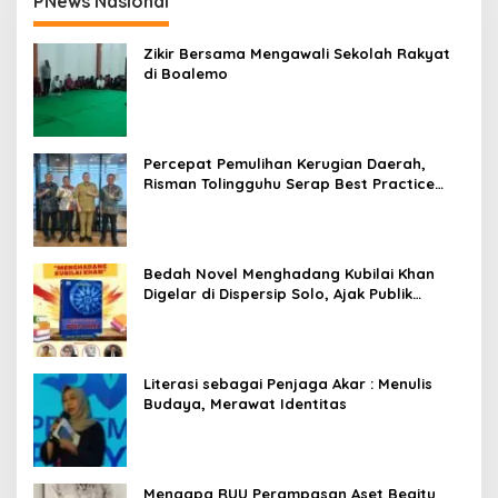
PNews Nasional
Zikir Bersama Mengawali Sekolah Rakyat
di Boalemo
Percepat Pemulihan Kerugian Daerah,
Risman Tolingguhu Serap Best Practice
dari Kemendagri dan Pemkot Bandung
Bedah Novel Menghadang Kubilai Khan
Digelar di Dispersip Solo, Ajak Publik
Menyelami Heroisme Leluhur Nusantara
Literasi sebagai Penjaga Akar : Menulis
Budaya, Merawat Identitas
Mengapa RUU Perampasan Aset Begitu