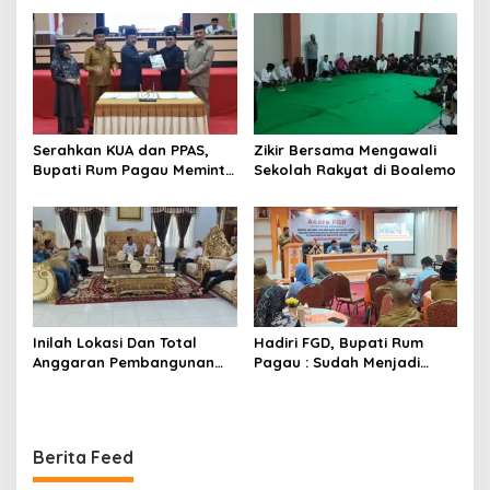
Melaksanakan Perkemahan
Pramuka
Serahkan KUA dan PPAS,
Zikir Bersama Mengawali
Bupati Rum Pagau Meminta
Sekolah Rakyat di Boalemo
Dukungan DPRD
Inilah Lokasi Dan Total
Hadiri FGD, Bupati Rum
Anggaran Pembangunan
Pagau : Sudah Menjadi
KNMP di Boalemo
Komitmen Pemerintah
Melindungi Masyarakat
Berita Feed