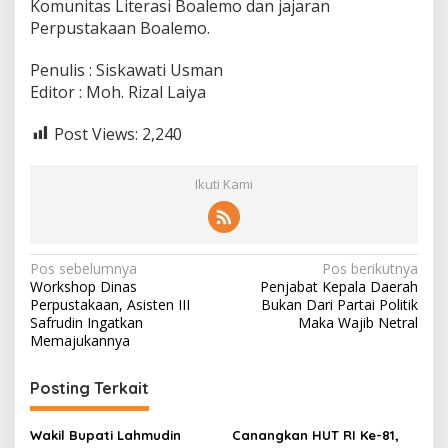
Komunitas Literasi Boalemo dan jajaran
Perpustakaan Boalemo.
Penulis : Siskawati Usman
Editor : Moh. Rizal Laiya
Post Views:
2,240
Ikuti Kami
N
Pos sebelumnya
Pos berikutnya
Workshop Dinas
Penjabat Kepala Daerah
a
Perpustakaan, Asisten III
Bukan Dari Partai Politik
v
Safrudin Ingatkan
Maka Wajib Netral
Memajukannya
i
g
Posting Terkait
a
s
Wakil Bupati Lahmudin
Canangkan HUT RI Ke-81,