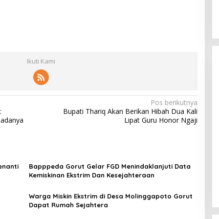
Ikuti Kami
Pos berikutnya
:
Bupati Thariq Akan Berikan Hibah Dua Kali
padanya
Lipat Guru Honor Ngaji
enanti
Bapppeda Gorut Gelar FGD Menindaklanjuti Data
Kemiskinan Ekstrim Dan Kesejahteraan
Warga Miskin Ekstrim di Desa Molinggapoto Gorut
Dapat Rumah Sejahtera