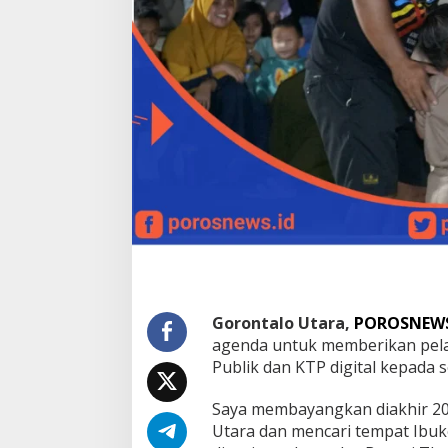
n
g
g
u
:
D
u
l
u
H
u
t
a
n
S
e
k
a
Gorontalo Utara,
POROSNEWS
r
agenda untuk memberikan pela
a
Publik dan KTP digital kepada s
n
g
P
Saya membayangkan diakhir 2
u
Utara dan mencari tempat Ibuk
s