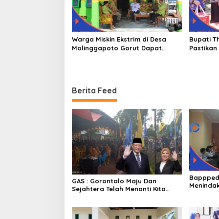
Warga Miskin Ekstrim di Desa
Bupati T
Molinggapoto Gorut Dapat
Pastikan
Rumah Sejahtera
Mendapat
Berita Feed
Bappped
GAS : Gorontalo Maju Dan
Menindak
Sejahtera Telah Menanti Kita
Ekstrim 
Kedepan