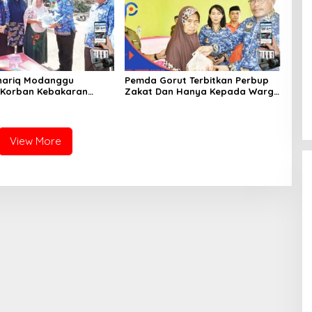
hariq Modanggu
Pemda Gorut Terbitkan Perbup
 Korban Kebakaran
Zakat Dan Hanya Kepada Warga
 Bantuan 10 Juta
Yang Mampu
View More