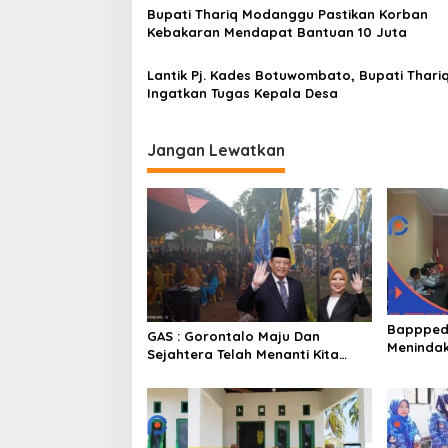
o
Bupati Thariq Modanggu Pastikan Korban
Kebakaran Mendapat Bantuan 10 Juta
s
Lantik Pj. Kades Botuwombato, Bupati Thari
Ingatkan Tugas Kepala Desa
Jangan Lewatkan
Bappped
GAS : Gorontalo Maju Dan
Menindak
Sejahtera Telah Menanti Kita
Ekstrim 
Kedepan