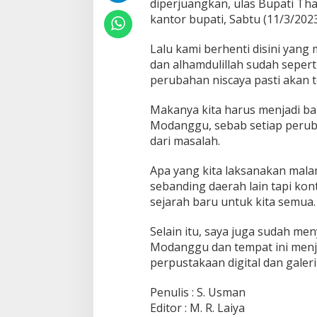
diperjuangkan, ulas Bupati T
a
kantor bupati, Sabtu (11/3/2023
t
I
b
Lalu kami berhenti disini yang
u
dan alhamdulillah sudah seperti
k
perubahan niscaya pasti akan te
o
t
a
Makanya kita harus menjadi bag
Modanggu, sebab setiap perubah
dari masalah.
Apa yang kita laksanakan mala
sebanding daerah lain tapi ko
sejarah baru untuk kita semua.
Selain itu, saya juga sudah me
Modanggu dan tempat ini menj
perpustakaan digital dan gale
Penulis : S. Usman
Editor : M. R. Laiya