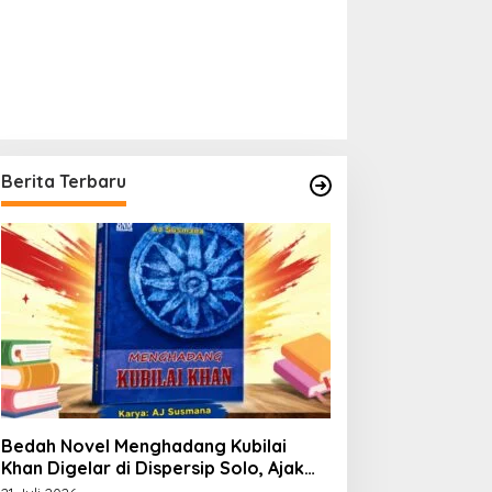
Berita Terbaru
Bedah Novel Menghadang Kubilai
Khan Digelar di Dispersip Solo, Ajak
Publik Menyelami Heroisme Leluhur