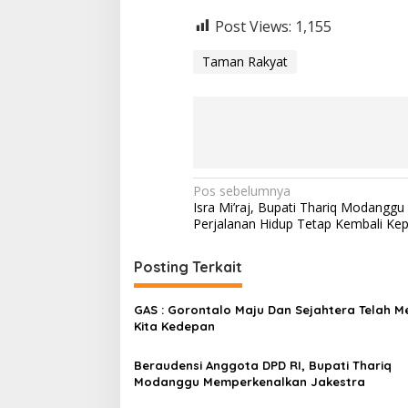
Post Views:
1,155
Taman Rakyat
N
Pos sebelumnya
Isra Mi’raj, Bupati Thariq Modanggu 
a
Perjalanan Hidup Tetap Kembali Ke
v
i
Posting Terkait
g
GAS : Gorontalo Maju Dan Sejahtera Telah M
a
Kita Kedepan
s
Beraudensi Anggota DPD RI, Bupati Thariq
i
Modanggu Memperkenalkan Jakestra
p