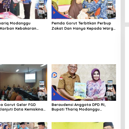
hariq Modanggu
Pemda Gorut Terbitkan Perbup
 Korban Kebakaran
Zakat Dan Hanya Kepada Warga
 Bantuan 10 Juta
Yang Mampu
a Gorut Gelar FGD
Beraudensi Anggota DPD RI,
lanjuti Data Kemiskinan
Bupati Thariq Modanggu
Dan Kesejahteraan
Memperkenalkan Jakestra