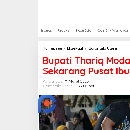
Indeks
Redaksi
Kode Etik
Kode Etik Wartawan
Homepage
/
Eksekutif
/
Gorontalo Utara
B
u
Bupati Thariq Moda
p
a
Sekarang Pusat Ib
t
i
T
Porosnews
11 Maret 2023
h
Gorontalo Utara
1155 Dilihat
a
r
i
q
M
o
d
a