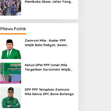
Membuka Akses Jalan Yang
Longsor Diperbatasan Dua
Kecamatan
PNews Politik
Zamroni Mile : Kader PPP
Wajib Bela Rakyat, Awasi
Pembangunan
Ketua DPW PPP Ismet Mile
Targetkan Gorontalo Wajib
Tambah Kursi dan Rebut
Kembali Basis Politik
DPP PPP Tetapkan Zamroni
Mile Ketua DPC Bone Bolango