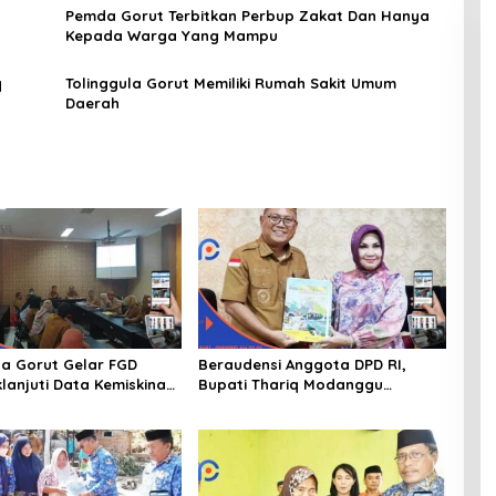
Pemda Gorut Terbitkan Perbup Zakat Dan Hanya
Kepada Warga Yang Mampu
q
Tolinggula Gorut Memiliki Rumah Sakit Umum
Daerah
a Gorut Gelar FGD
Beraudensi Anggota DPD RI,
lanjuti Data Kemiskinan
Bupati Thariq Modanggu
Dan Kesejahteraan
Memperkenalkan Jakestra