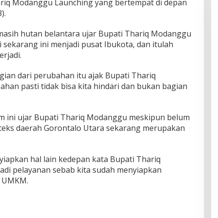
hariq Modanggu Launching yang bertempat di depan
).
 masih hutan belantara ujar Bupati Thariq Modanggu
 sekarang ini menjadi pusat Ibukota, dan itulah
rjadi.
ian dari perubahan itu ajak Bupati Thariq
an pasti tidak bisa kita hindari dan bukan bagian
m ini ujar Bupati Thariq Modanggu meskipun belum
nteks daerah Gorontalo Utara sekarang merupakan
nyiapkan hal lain kedepan kata Bupati Thariq
adi pelayanan sebab kita sudah menyiapkan
ri UMKM.