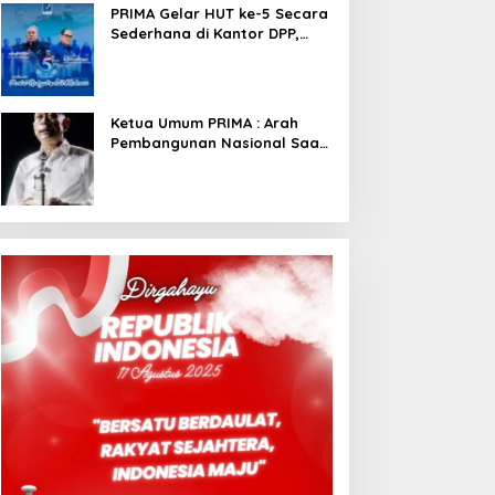
PRIMA Gelar HUT ke-5 Secara
Sederhana di Kantor DPP,
Angkat Tema Revolusi Sudah
Dimulai dari Istana
Ketua Umum PRIMA : Arah
Pembangunan Nasional Saat
Ini Sementara Berjalan
Meninggalkan Model
Liberalistik