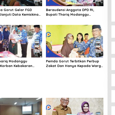
a Gorut Gelar FGD
Beraudensi Anggota DPD RI,
lanjuti Data Kemiskinan
Bupati Thariq Modanggu
Dan Kesejahteraan
Memperkenalkan Jakestra
hariq Modanggu
Pemda Gorut Terbitkan Perbup
 Korban Kebakaran
Zakat Dan Hanya Kepada Warga
 Bantuan 10 Juta
Yang Mampu