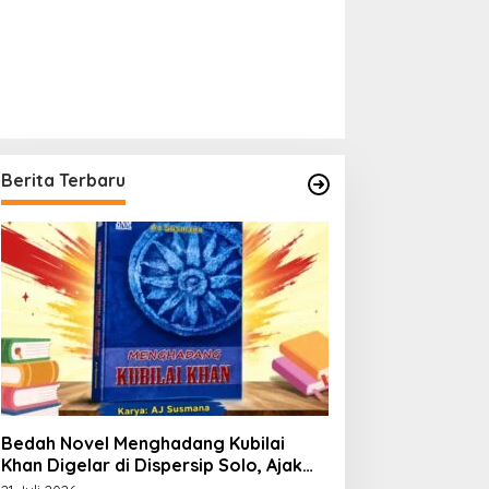
Berita Terbaru
Bedah Novel Menghadang Kubilai
Khan Digelar di Dispersip Solo, Ajak
Publik Menyelami Heroisme Leluhur