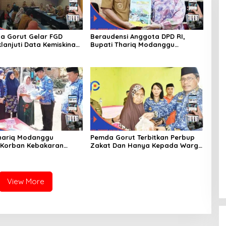
a Gorut Gelar FGD
Beraudensi Anggota DPD RI,
lanjuti Data Kemiskinan
Bupati Thariq Modanggu
Dan Kesejahteraan
Memperkenalkan Jakestra
hariq Modanggu
Pemda Gorut Terbitkan Perbup
 Korban Kebakaran
Zakat Dan Hanya Kepada Warga
 Bantuan 10 Juta
Yang Mampu
View More