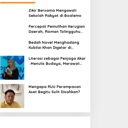
Zikir Bersama Mengawali
Sekolah Rakyat di Boalemo
Percepat Pemulihan Kerugian
Daerah, Risman Tolingguhu
Serap Best Practice dari
Kemendagri dan Pemkot
Bedah Novel Menghadang
Bandung
Kubilai Khan Digelar di
Dispersip Solo, Ajak Publik
Menyelami Heroisme Leluhur
Literasi sebagai Penjaga Akar
Nusantara
: Menulis Budaya, Merawat
Identitas
Mengapa RUU Perampasan
Aset Begitu Sulit Disahkan?