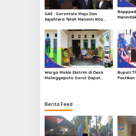
Bappped
GAS : Gorontalo Maju Dan
Menindak
Sejahtera Telah Menanti Kita
Ekstrim 
Kedepan
Warga Miskin Ekstrim di Desa
Bupati T
Molinggapoto Gorut Dapat
Pastikan
Rumah Sejahtera
Mendapat
Berita Feed