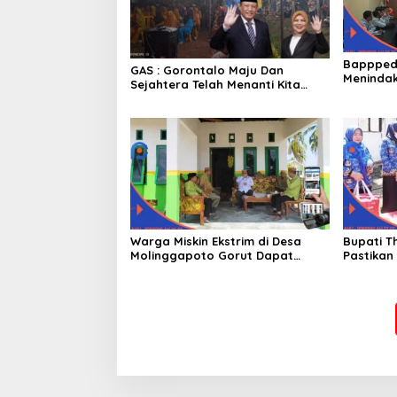
Bappped
GAS : Gorontalo Maju Dan
Menindak
Sejahtera Telah Menanti Kita
Ekstrim 
Kedepan
Warga Miskin Ekstrim di Desa
Bupati T
Molinggapoto Gorut Dapat
Pastikan
Rumah Sejahtera
Mendapat