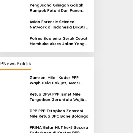
Pengusaha Gilingan Gabah
Rampok Petani Dan Panen
Impian Jadi Malapetaka
Asian Forensic Science
Network di Indonesia Diikuti 17
Negara
Polres Boalemo Gerak Cepat
Membuka Akses Jalan Yang
Longsor Diperbatasan Dua
Kecamatan
PNews Politik
Zamroni Mile : Kader PPP
Wajib Bela Rakyat, Awasi
Pembangunan
Ketua DPW PPP Ismet Mile
Targetkan Gorontalo Wajib
Tambah Kursi dan Rebut
Kembali Basis Politik
DPP PPP Tetapkan Zamroni
Mile Ketua DPC Bone Bolango
PRIMA Gelar HUT ke-5 Secara
Sederhana di Kantor DPP,