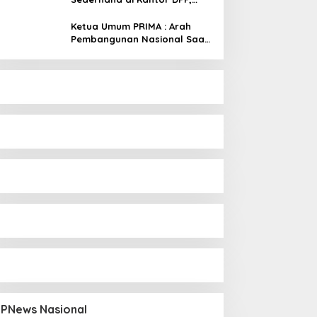
Angkat Tema Revolusi Sudah
Dimulai dari Istana
Ketua Umum PRIMA : Arah
Pembangunan Nasional Saat
Ini Sementara Berjalan
Meninggalkan Model
Liberalistik
PNews Nasional