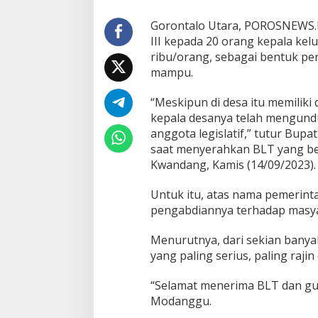
s
a
Gorontalo Utara, POROSNEWS.I
B
III kepada 20 orang kepala kel
o
ribu/orang, sebagai bentuk p
t
u
mampu.
w
o
“Meskipun di desa itu memiliki
m
kepala desanya telah mengundu
b
anggota legislatif,” tutur Bu
a
t
saat menyerahkan BLT yang b
o
Kwandang, Kamis (14/09/2023).
M
e
Untuk itu, atas nama pemerint
n
pengabdiannya terhadap masya
e
r
i
Menurutnya, dari sekian banya
m
yang paling serius, paling raji
a
B
“Selamat menerima BLT dan gu
L
Modanggu.
T