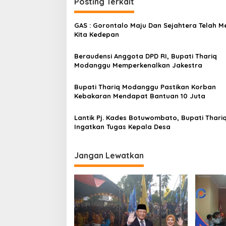
i
Posting Terkait
g
GAS : Gorontalo Maju Dan Sejahtera Telah M
a
Kita Kedepan
s
Beraudensi Anggota DPD RI, Bupati Thariq
i
Modanggu Memperkenalkan Jakestra
p
o
Bupati Thariq Modanggu Pastikan Korban
Kebakaran Mendapat Bantuan 10 Juta
s
Lantik Pj. Kades Botuwombato, Bupati Thari
Ingatkan Tugas Kepala Desa
Jangan Lewatkan