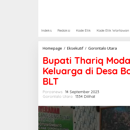
Indeks
Redaksi
Kode Etik
Kode Etik Wartawan
Homepage
/
Eksekutif
/
Gorontalo Utara
B
u
Bupati Thariq Moda
p
a
Keluarga di Desa 
t
i
BLT
T
h
a
Porosnews
14 September 2023
r
Gorontalo Utara
1334 Dilihat
i
q
M
o
d
a