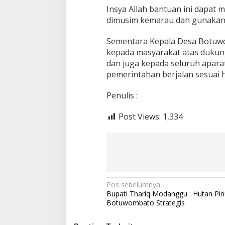
Insya Allah bantuan ini dapat
dimusim kemarau dan gunakan 
Sementara Kepala Desa Botuw
kepada masyarakat atas dukun
dan juga kepada seluruh apar
pemerintahan berjalan sesuai 
Penulis :
Post Views:
1,334
N
Pos sebelumnya
Bupati Thariq Modanggu : Hutan Pin
a
Botuwombato Strategis
v