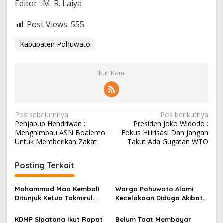
Editor : M. R. Laiya
Post Views:
555
Kabupaten Pohuwato
Ikuti Kami
N
Pos sebelumnya
Pos berikutnya
Penjabup Hendriwan :
Presiden Joko Widodo :
a
Menghimbau ASN Boalemo
Fokus Hilirisasi Dan Jangan
v
Untuk Memberikan Zakat
Takut Ada Gugatan WTO
i
Posting Terkait
g
a
Mohammad Maa Kembali
Warga Pohuwato Alami
s
Ditunjuk Ketua Takmirul
Kecelakaan Diduga Akibat
Masjid Al Ikhlas Kecamatan
Kabel Telkomsel Tidak
i
Buntulia
Teratur
KDMP Sipatana Ikut Rapat
Belum Taat Membayar