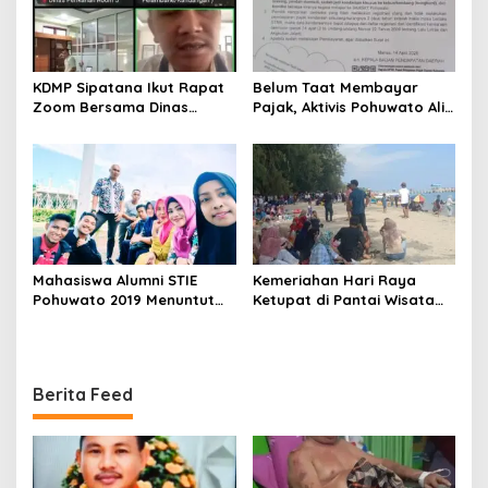
KDMP Sipatana Ikut Rapat
Belum Taat Membayar
Zoom Bersama Dinas
Pajak, Aktivis Pohuwato Alis
Perikanan Pohuwato
Pakaya : Seharusnya
Bupati Saiful Mbuinga
Sebagai Contoh Bagi
Masyarakat
Mahasiswa Alumni STIE
Kemeriahan Hari Raya
Pohuwato 2019 Menuntut
Ketupat di Pantai Wisata
Status Kelulusan Didikti
Libuo Pohuwato
Tidak Sesuai
Berita Feed