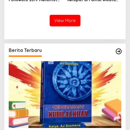
Status Kelulusan Didikti
Libuo Pohuwato
Tidak Sesuai
View More
Berita Terbaru