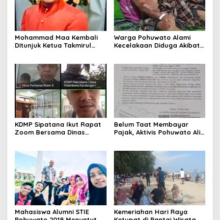
Mohammad Maa Kembali
Warga Pohuwato Alami
Ditunjuk Ketua Takmirul
Kecelakaan Diduga Akibat
Masjid Al Ikhlas Kecamatan
Kabel Telkomsel Tidak
Buntulia
Teratur
KDMP Sipatana Ikut Rapat
Belum Taat Membayar
Zoom Bersama Dinas
Pajak, Aktivis Pohuwato Alis
Perikanan Pohuwato
Pakaya : Seharusnya
Bupati Saiful Mbuinga
Sebagai Contoh Bagi
Masyarakat
Mahasiswa Alumni STIE
Kemeriahan Hari Raya
Pohuwato 2019 Menuntut
Ketupat di Pantai Wisata