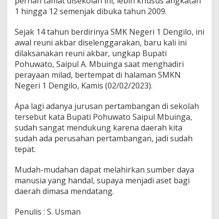
pernah tamat disekolah ini, lebih khusus angkatan
D
1 hingga 12 semenjak dibuka tahun 2009.
e
n
Sejak 14 tahun berdirinya SMK Negeri 1 Dengilo, ini
g
awal reuni akbar diselenggarakan, baru kali ini
i
l
dilaksanakan reuni akbar, ungkap Bupati
o
Pohuwato, Saipul A. Mbuinga saat menghadiri
perayaan milad, bertempat di halaman SMKN
Negeri 1 Dengilo, Kamis (02/02/2023).
Apa lagi adanya jurusan pertambangan di sekolah
tersebut kata Bupati Pohuwato Saipul Mbuinga,
sudah sangat mendukung karena daerah kita
sudah ada perusahan pertambangan, jadi sudah
tepat.
Mudah-mudahan dapat melahirkan sumber daya
manusia yang handal, supaya menjadi aset bagi
daerah dimasa mendatang.
Penulis : S. Usman