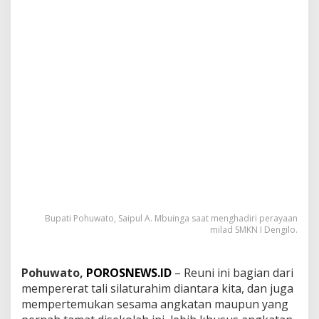
a
m
p
a
i
k
a
n
I
n
i
P
a
d
a
R
e
Bupati Pohuwato, Saipul A. Mbuinga saat menghadiri perayaan
u
milad SMKN I Dengilo.
n
i
S
Pohuwato,
POROSNEWS.ID
– Reuni ini bagian dari
M
mempererat tali silaturahim diantara kita, dan juga
K
mempertemukan sesama angkatan maupun yang
N
I