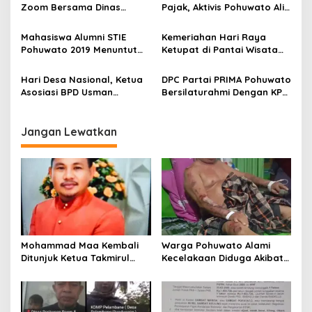
p
Zoom Bersama Dinas
Pajak, Aktivis Pohuwato Alis
Perikanan Pohuwato
Pakaya : Seharusnya
o
Bupati Saiful Mbuinga
Mahasiswa Alumni STIE
Kemeriahan Hari Raya
s
Sebagai Contoh Bagi
Pohuwato 2019 Menuntut
Ketupat di Pantai Wisata
Masyarakat
Status Kelulusan Didikti
Libuo Pohuwato
Tidak Sesuai
Hari Desa Nasional, Ketua
DPC Partai PRIMA Pohuwato
Asosiasi BPD Usman
Bersilaturahmi Dengan KPU
Pulumuduyo : Terus Dorong
Dan Kesbangpol
Pembangunan Desa
Jangan Lewatkan
Mohammad Maa Kembali
Warga Pohuwato Alami
Ditunjuk Ketua Takmirul
Kecelakaan Diduga Akibat
Masjid Al Ikhlas Kecamatan
Kabel Telkomsel Tidak
Buntulia
Teratur