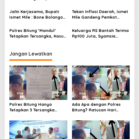
o
Penghargaan Adhi Manawa
Dugaan Penganiayaan
s
Nugraha Pratama
yang Dilakukan Tito Cs
Jalin Kerjasama, Bupati
Tekan Inflasi Daerah, Ismet
Ismet Mile : Bone Bolango
Mile Gandeng Pemkot
dan Bolaang Mongondow
Tomohon Lewat Capacity
Memiliki Potensi Yang Sama
Building TPID
Polres Bitung ‘Mandul’
Keluarga RS Bantah Terima
Tetapkan Tersangka, Kasus
Rp100 Juta, Syamsia
Penganiayaan Remaja RS
Anapia : Kami Tetap Tuntut
Jalan di Tempat
Keadilan
Jangan Lewatkan
Polres Bitung Hanya
Ada Apa dengan Polres
Tetapkan 3 Tersangka
Bitung? Ratusan Hari
Kasus RS, Bagaimana
Keadilan Korban Anak
Nasib Komplotan yang
‘Dikebiri’ Tanpa Kepastian
Menjemput Paksa?
Hukum!