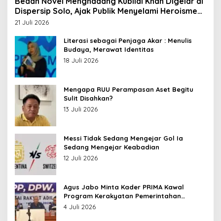
Bedah Novel Menghadang Kubilai Khan Digelar di
Dispersip Solo, Ajak Publik Menyelami Heroisme
Leluhur Nusantara
21 Juli 2026
Literasi sebagai Penjaga Akar : Menulis
Budaya, Merawat Identitas
18 Juli 2026
Mengapa RUU Perampasan Aset Begitu
Sulit Disahkan?
13 Juli 2026
Messi Tidak Sedang Mengejar Gol Ia
Sedang Mengejar Keabadian
12 Juli 2026
Agus Jabo Minta Kader PRIMA Kawal
Program Kerakyatan Pemerintahan
Prabowo
4 Juli 2026