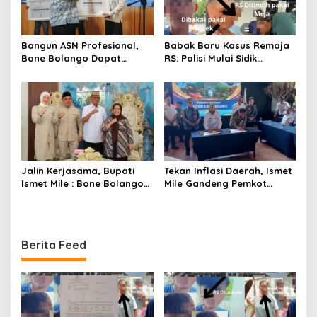
Bangun ASN Profesional,
Babak Baru Kasus Remaja
Bone Bolango Dapat
RS: Polisi Mulai Sidik
Penghargaan Adhi Manawa
Dugaan Penganiayaan
Nugraha Pratama
yang Dilakukan Tito Cs
Jalin Kerjasama, Bupati
Tekan Inflasi Daerah, Ismet
Ismet Mile : Bone Bolango
Mile Gandeng Pemkot
dan Bolaang Mongondow
Tomohon Lewat Capacity
Memiliki Potensi Yang Sama
Building TPID
Berita Feed