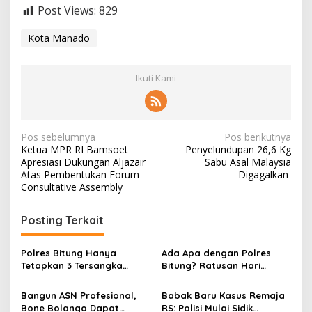
Post Views:
829
Kota Manado
Ikuti Kami
N
Pos sebelumnya
Pos berikutnya
Ketua MPR RI Bamsoet
Penyelundupan 26,6 Kg
a
Apresiasi Dukungan Aljazair
Sabu Asal Malaysia
v
Atas Pembentukan Forum
Digagalkan
Consultative Assembly
i
g
Posting Terkait
a
s
Polres Bitung Hanya
Ada Apa dengan Polres
Tetapkan 3 Tersangka
Bitung? Ratusan Hari
i
Kasus RS, Bagaimana
Keadilan Korban Anak
p
Nasib Komplotan yang
‘Dikebiri’ Tanpa Kepastian
Bangun ASN Profesional,
Babak Baru Kasus Remaja
Menjemput Paksa?
Hukum!
Bone Bolango Dapat
RS: Polisi Mulai Sidik