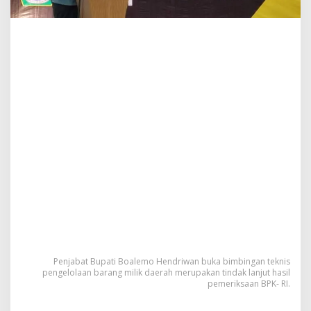
a
e
r
a
h
S
e
m
u
a
K
e
k
a
y
a
a
n
D
a
e
Penjabat Bupati Boalemo Hendriwan buka bimbingan teknis
r
pengelolaan barang milik daerah merupakan tindak lanjut hasil
a
pemeriksaan BPK- RI.
h