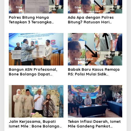
Polres Bitung Hanya
Ada Apa dengan Polres
Tetapkan 3 Tersangka
Bitung? Ratusan Hari
Kasus RS, Bagaimana
Keadilan Korban Anak
Nasib Komplotan yang
‘Dikebiri’ Tanpa Kepastian
Menjemput Paksa?
Hukum!
Bangun ASN Profesional,
Babak Baru Kasus Remaja
Bone Bolango Dapat
RS: Polisi Mulai Sidik
Penghargaan Adhi Manawa
Dugaan Penganiayaan
Nugraha Pratama
yang Dilakukan Tito Cs
Jalin Kerjasama, Bupati
Tekan Inflasi Daerah, Ismet
Ismet Mile : Bone Bolango
Mile Gandeng Pemkot
dan Bolaang Mongondow
Tomohon Lewat Capacity