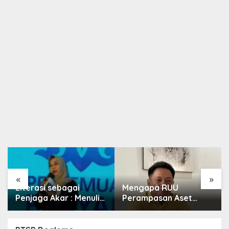
«
»
Literasi sebagai
Mengapa RUU
Penjaga Akar : Menulis
Perampasan Aset
Budaya, Merawat
Begitu Sulit Disahkan?
Identitas