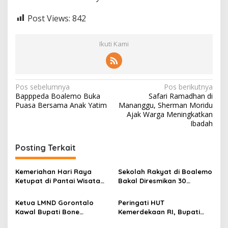
Post Views:
842
Ikuti Kami
N
Pos sebelumnya
Pos berikutnya
Bapppeda Boalemo Buka
Safari Ramadhan di
a
Puasa Bersama Anak Yatim
Mananggu, Sherman Moridu
v
Ajak Warga Meningkatkan
Ibadah
i
g
Posting Terkait
a
s
Kemeriahan Hari Raya
Sekolah Rakyat di Boalemo
Ketupat di Pantai Wisata
Bakal Diresmikan 30
i
Libuo Pohuwato
September 2025
p
Ketua LMND Gorontalo
Peringati HUT
Kawal Bupati Bone
Kemerdekaan RI, Bupati
o
Bolango ke Kemensos,
Boalemo Rum Pagau : Mari