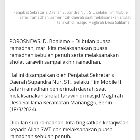
k
a
Penjabat Sekretaris Daerah Supandra Nur, ST., selaku Tim Mobile II
n
safari ramadhan pemerintah daerah saat melaksanakan sholat
P
tarawih di masjid Magfirah Desa Salilama.
a
k
e
POROSNEWS.ID, Boalemo – Di bulan puasa
t
ramadhan, mari kita melaksanakan puasa
S
ramadhan sebulan penuh serta melaksanakan
e
m
sholat tarawih sampai akhir ramadhan.
b
a
Hal ini disampaikan oleh Penjabat Sekretaris
k
Daerah Supandra Nur, ST., selaku Tim Mobile II
o
safari ramadhan pemerintah daerah saat
P
a
melaksanakan sholat tarawih di masjid Magfirah
d
Desa Salilama Kecamatan Mananggu, Senin
a
(18/3/2024).
K
a
Dibulan suci ramadhan, kita tingkatkan ketaqwaan
u
m
kepada Allah SWT dan melaksanakan puasa
D
ramadhan sebulan penuh.
h