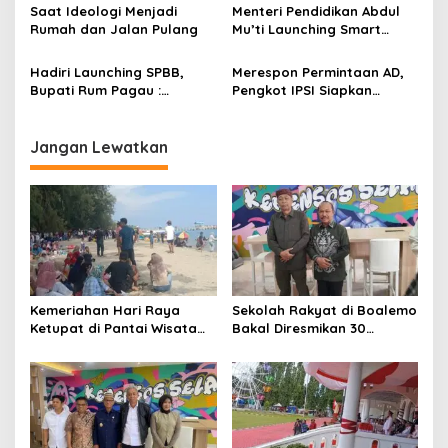
s
Dorong Sekolah Rakyat
Bersatu Menuju Adil
Saat Ideologi Menjadi
Menteri Pendidikan Abdul
Putus Rantai Kemiskinan
Makmur
Rumah dan Jalan Pulang
Mu’ti Launching Smart
School Boalemo
Hadiri Launching SPBB,
Merespon Permintaan AD,
Bupati Rum Pagau :
Pengkot IPSI Siapkan
Keberadaan Perempuan
Pelatih Terbaik Melatih
Sangat Menentukan
Satpol PP
Perjalanan Manusia
Jangan Lewatkan
Kemeriahan Hari Raya
Sekolah Rakyat di Boalemo
Ketupat di Pantai Wisata
Bakal Diresmikan 30
Libuo Pohuwato
September 2025