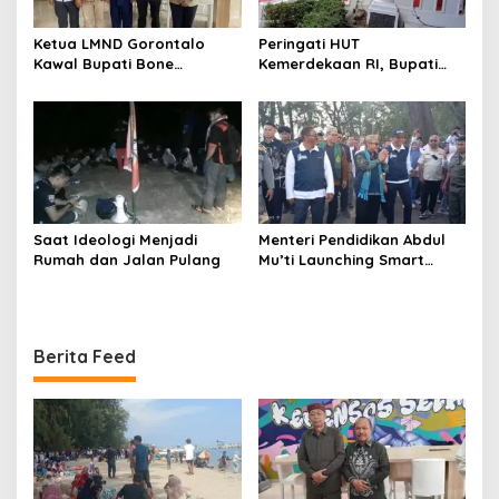
Ketua LMND Gorontalo
Peringati HUT
Kawal Bupati Bone
Kemerdekaan RI, Bupati
Bolango ke Kemensos,
Boalemo Rum Pagau : Mari
Dorong Sekolah Rakyat
Bersatu Menuju Adil
Putus Rantai Kemiskinan
Makmur
Saat Ideologi Menjadi
Menteri Pendidikan Abdul
Rumah dan Jalan Pulang
Mu’ti Launching Smart
School Boalemo
Berita Feed