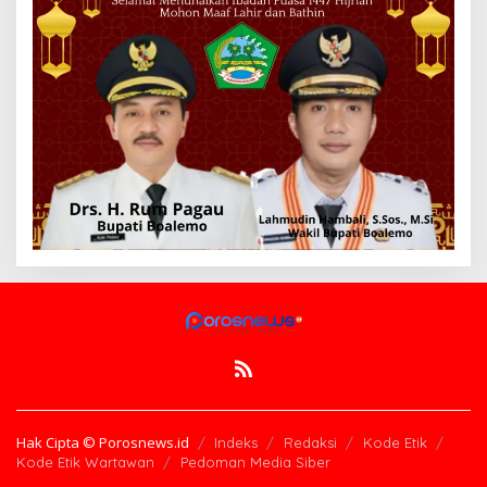
Hak Cipta © Porosnews.id
Indeks
Redaksi
Kode Etik
Kode Etik Wartawan
Pedoman Media Siber