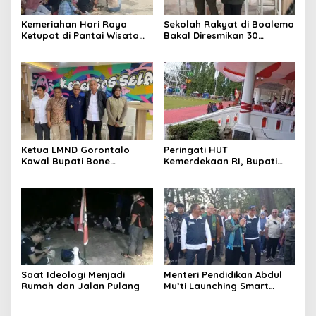
Kemeriahan Hari Raya
Sekolah Rakyat di Boalemo
Ketupat di Pantai Wisata
Bakal Diresmikan 30
Libuo Pohuwato
September 2025
Ketua LMND Gorontalo
Peringati HUT
Kawal Bupati Bone
Kemerdekaan RI, Bupati
Bolango ke Kemensos,
Boalemo Rum Pagau : Mari
Dorong Sekolah Rakyat
Bersatu Menuju Adil
Putus Rantai Kemiskinan
Makmur
Saat Ideologi Menjadi
Menteri Pendidikan Abdul
Rumah dan Jalan Pulang
Mu’ti Launching Smart
School Boalemo