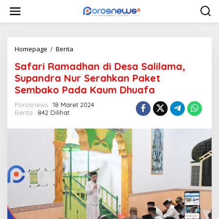
L
e
w
a
t
i
Homepage
/
Berita
S
k
a
Safari Ramadhan di Desa Salilama,
e
f
k
a
Supandra Nur Serahkan Paket
o
r
Sembako Pada Kaum Dhuafa
n
i
t
R
Porosnews
18 Maret 2024
e
a
Berita
842 Dilihat
n
m
a
d
h
a
n
d
i
D
e
s
a