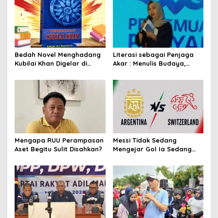
Bedah Novel Menghadang
Literasi sebagai Penjaga
Kubilai Khan Digelar di
Akar : Menulis Budaya,
Dispersip Solo, Ajak Publik
Merawat Identitas
Menyelami Heroisme
Leluhur Nusantara
Mengapa RUU Perampasan
Messi Tidak Sedang
Aset Begitu Sulit Disahkan?
Mengejar Gol Ia Sedang
Mengejar Keabadian