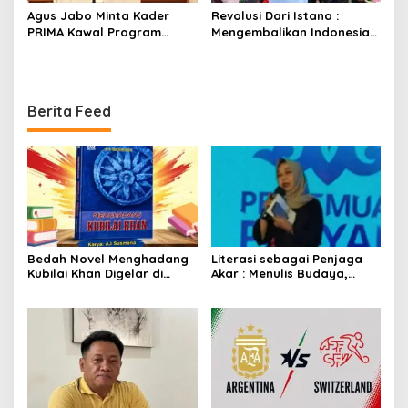
Agus Jabo Minta Kader
Revolusi Dari Istana :
PRIMA Kawal Program
Mengembalikan Indonesia
Kerakyatan Pemerintahan
Kepada Amanat Pasal 33
Prabowo
Berita Feed
Bedah Novel Menghadang
Literasi sebagai Penjaga
Kubilai Khan Digelar di
Akar : Menulis Budaya,
Dispersip Solo, Ajak Publik
Merawat Identitas
Menyelami Heroisme
Leluhur Nusantara