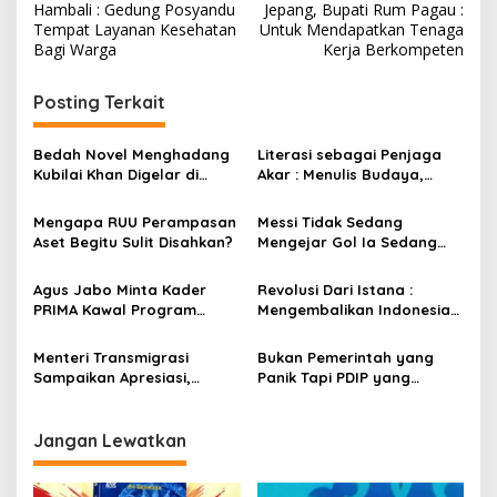
a
Hambali : Gedung Posyandu
Jepang, Bupati Rum Pagau :
v
Tempat Layanan Kesehatan
Untuk Mendapatkan Tenaga
Bagi Warga
Kerja Berkompeten
i
g
Posting Terkait
a
s
Bedah Novel Menghadang
Literasi sebagai Penjaga
Kubilai Khan Digelar di
Akar : Menulis Budaya,
i
Dispersip Solo, Ajak Publik
Merawat Identitas
p
Menyelami Heroisme
Mengapa RUU Perampasan
Messi Tidak Sedang
Leluhur Nusantara
Aset Begitu Sulit Disahkan?
Mengejar Gol Ia Sedang
o
Mengejar Keabadian
s
Agus Jabo Minta Kader
Revolusi Dari Istana :
PRIMA Kawal Program
Mengembalikan Indonesia
Kerakyatan Pemerintahan
Kepada Amanat Pasal 33
Prabowo
Menteri Transmigrasi
Bukan Pemerintah yang
Sampaikan Apresiasi,
Panik Tapi PDIP yang
Pastikan Kunjungan ke
Overthinking
Boalemo Dijadwalkan
Kembali
Jangan Lewatkan