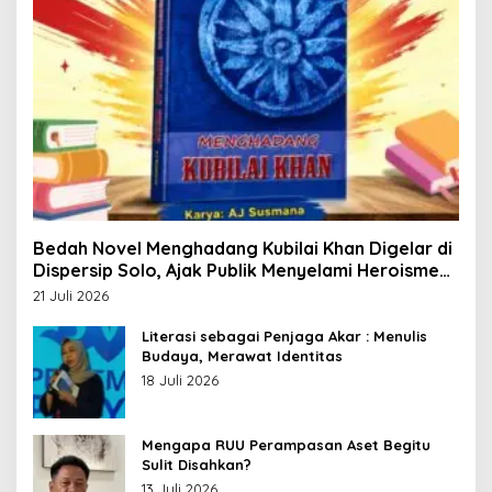
Bedah Novel Menghadang Kubilai Khan Digelar di
Dispersip Solo, Ajak Publik Menyelami Heroisme
Leluhur Nusantara
21 Juli 2026
Literasi sebagai Penjaga Akar : Menulis
Budaya, Merawat Identitas
18 Juli 2026
Mengapa RUU Perampasan Aset Begitu
Sulit Disahkan?
13 Juli 2026