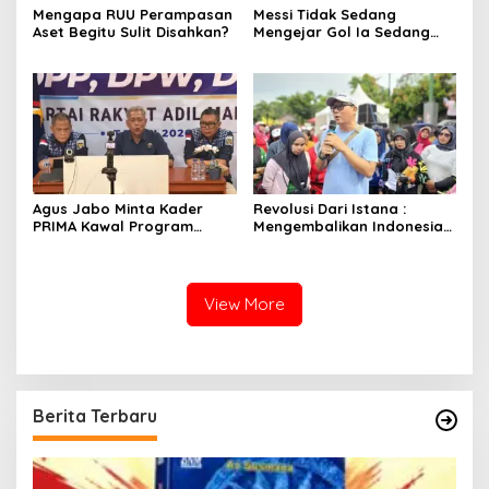
Mengapa RUU Perampasan
Messi Tidak Sedang
Aset Begitu Sulit Disahkan?
Mengejar Gol Ia Sedang
Mengejar Keabadian
Agus Jabo Minta Kader
Revolusi Dari Istana :
PRIMA Kawal Program
Mengembalikan Indonesia
Kerakyatan Pemerintahan
Kepada Amanat Pasal 33
Prabowo
View More
Berita Terbaru