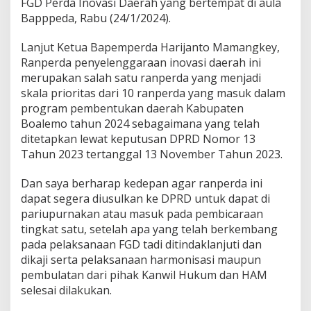
FGD Perda Inovasi Daerah yang bertempat di aula
n
Bapppeda, Rabu (24/1/2024).
M
e
Lanjut Ketua Bapemperda Harijanto Mamangkey,
n
Ranperda penyelenggaraan inovasi daerah ini
g
i
merupakan salah satu ranperda yang menjadi
n
skala prioritas dari 10 ranperda yang masuk dalam
g
program pembentukan daerah Kabupaten
a
Boalemo tahun 2024 sebagaimana yang telah
t
A
ditetapkan lewat keputusan DPRD Nomor 13
l
Tahun 2023 tertanggal 13 November Tahun 2023.
e
g
Dan saya berharap kedepan agar ranperda ini
A
dapat segera diusulkan ke DPRD untuk dapat di
k
a
pariupurnakan atau masuk pada pembicaraan
n
tingkat satu, setelah apa yang telah berkembang
B
pada pelaksanaan FGD tadi ditindaklanjuti dan
e
dikaji serta pelaksanaan harmonisasi maupun
r
pembulatan dari pihak Kanwil Hukum dan HAM
a
k
selesai dilakukan.
h