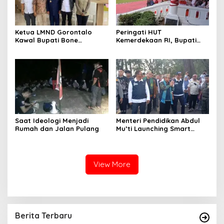
Ketua LMND Gorontalo
Peringati HUT
Kawal Bupati Bone
Kemerdekaan RI, Bupati
Bolango ke Kemensos,
Boalemo Rum Pagau : Mari
Dorong Sekolah Rakyat
Bersatu Menuju Adil
Putus Rantai Kemiskinan
Makmur
Saat Ideologi Menjadi
Menteri Pendidikan Abdul
Rumah dan Jalan Pulang
Mu’ti Launching Smart
School Boalemo
View More
Berita Terbaru