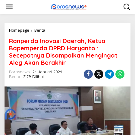
L
e
w
a
t
i
Homepage
/
Berita
R
k
a
Ranperda Inovasi Daerah, Ketua
e
n
k
p
Bapemperda DPRD Haryanto :
o
e
Secepatnya Disampaikan Mengingat
n
r
Aleg Akan Berakhir
t
d
e
a
Porosnews
24 Januari 2024
n
I
Berita
2179 Dilihat
n
o
v
a
s
i
D
a
e
r
a