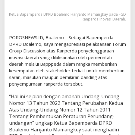
a
n
Ketua Bapemperda DPRD Boalemo Haryanto Mamangkay pada FGD
t
Ranperda Inovasi Daerah.
o
:
S
e
POROSNEWS.ID, Boalemo – Sebagai Bapemperda
c
DPRD Boalemo, saya mengapresiasi pelaksanaan Forum
e
Group Discussion atas Ranperda penyelenggaraan
p
inovasi daerah yang dilaksanakan oleh pemerintah
a
daerah melalui Bapppeda dalam rangka memberikan
t
n
kesempatan oleh stakeholder terkait untuk memberikan
y
saran, masukan maupun pemikiran banding atas
a
penyempurnaan ranperda tersebut.
D
i
“Hal ini sejalan dengan amanah Undang-Undang
s
a
Nomor 13 Tahun 2022 Tentang Perubahan Kedua
m
Atas Undang-Undang Nomor 12 Tahun 2011
p
Tentang Pembentukan Peraturan Perundang-
a
undangan” ungkap Ketua Bapemperda DPRD
i
Boalemo Harijanto Mamangkey saat menghadiri
k
a