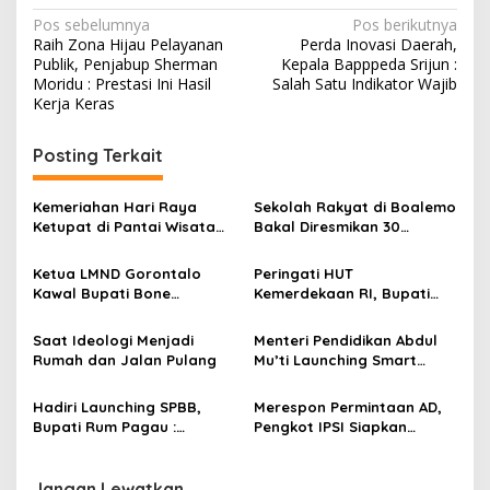
N
Pos sebelumnya
Pos berikutnya
Raih Zona Hijau Pelayanan
Perda Inovasi Daerah,
a
Publik, Penjabup Sherman
Kepala Bapppeda Srijun :
v
Moridu : Prestasi Ini Hasil
Salah Satu Indikator Wajib
Kerja Keras
i
g
Posting Terkait
a
s
Kemeriahan Hari Raya
Sekolah Rakyat di Boalemo
Ketupat di Pantai Wisata
Bakal Diresmikan 30
i
Libuo Pohuwato
September 2025
p
Ketua LMND Gorontalo
Peringati HUT
Kawal Bupati Bone
Kemerdekaan RI, Bupati
o
Bolango ke Kemensos,
Boalemo Rum Pagau : Mari
s
Dorong Sekolah Rakyat
Bersatu Menuju Adil
Saat Ideologi Menjadi
Menteri Pendidikan Abdul
Putus Rantai Kemiskinan
Makmur
Rumah dan Jalan Pulang
Mu’ti Launching Smart
School Boalemo
Hadiri Launching SPBB,
Merespon Permintaan AD,
Bupati Rum Pagau :
Pengkot IPSI Siapkan
Keberadaan Perempuan
Pelatih Terbaik Melatih
Sangat Menentukan
Satpol PP
Perjalanan Manusia
Jangan Lewatkan