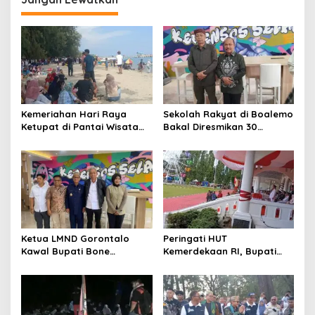
Kemeriahan Hari Raya
Sekolah Rakyat di Boalemo
Ketupat di Pantai Wisata
Bakal Diresmikan 30
Libuo Pohuwato
September 2025
Ketua LMND Gorontalo
Peringati HUT
Kawal Bupati Bone
Kemerdekaan RI, Bupati
Bolango ke Kemensos,
Boalemo Rum Pagau : Mari
Dorong Sekolah Rakyat
Bersatu Menuju Adil
Putus Rantai Kemiskinan
Makmur