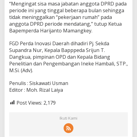
i
“Mengingat sisa masa jabatan anggota DPRD pada
r
periode ini yang tinggal beberapa bulan sehingga
tidak meninggalkan “pekerjaan rumah” pada
anggota DPRD periode mendatang,” tutup Ketua
Bapemperda Harijanto Mamangkey.
FGD Perda Inovasi Daerah dihadiri Pj. Sekda
Supandra Nur, Kepala Bapppeda Srijun T.
Dangkua, pimpinan OPD dan Kepala Bidang
Penelitian dan Pengembangan Ineke Hambali, STP.,
M.Si. (Adv).
Penulis : Siskawati Usman
Editor : Moh. Rizal Laiya
Post Views:
2,179
Ikuti Kami