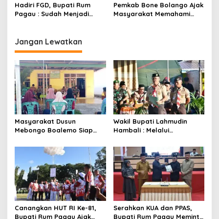
Hadiri FGD, Bupati Rum
Pemkab Bone Bolango Ajak
Pagau : Sudah Menjadi
Masyarakat Memahami
Komitmen Pemerintah
Secara Utuh Proses
Melindungi Masyarakat
Penonaktifan Kades Toto
Utara
Jangan Lewatkan
Masyarakat Dusun
Wakil Bupati Lahmudin
Mebongo Boalemo Siap
Hambali : Melalui
Dimekarkan Menjadi Desa
Kebersamaan Bisa
Melaksanakan Perkemahan
Pramuka
Canangkan HUT RI Ke-81,
Serahkan KUA dan PPAS,
Bupati Rum Pagau Ajak
Bupati Rum Pagau Meminta