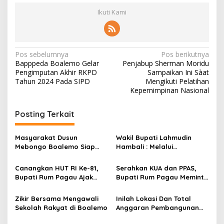
Ikuti Kami
N
Pos sebelumnya
Pos berikutnya
Bapppeda Boalemo Gelar
Penjabup Sherman Moridu
a
Pengimputan Akhir RKPD
Sampaikan Ini Sàat
v
Tahun 2024 Pada SIPD
Mengikuti Pelatihan
Kepemimpinan Nasional
i
g
Posting Terkait
a
s
Masyarakat Dusun
Wakil Bupati Lahmudin
Mebongo Boalemo Siap
Hambali : Melalui
i
Dimekarkan Menjadi Desa
Kebersamaan Bisa
p
Melaksanakan Perkemahan
Canangkan HUT RI Ke-81,
Serahkan KUA dan PPAS,
Pramuka
Bupati Rum Pagau Ajak
Bupati Rum Pagau Meminta
o
Seluruh Eleman Bersinergi
Dukungan DPRD
s
Zikir Bersama Mengawali
Inilah Lokasi Dan Total
Sekolah Rakyat di Boalemo
Anggaran Pembangunan
KNMP di Boalemo