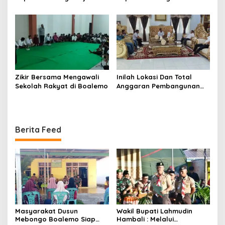
Seluruh Eleman Bersinergi
Dukungan DPRD
Zikir Bersama Mengawali
Inilah Lokasi Dan Total
Sekolah Rakyat di Boalemo
Anggaran Pembangunan
KNMP di Boalemo
Berita Feed
Masyarakat Dusun
Wakil Bupati Lahmudin
Mebongo Boalemo Siap
Hambali : Melalui