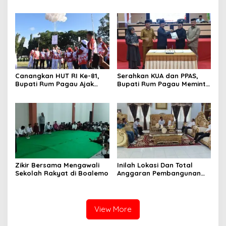
Dimekarkan Menjadi Desa
Kebersamaan Bisa
Melaksanakan Perkemahan
Pramuka
Canangkan HUT RI Ke-81,
Serahkan KUA dan PPAS,
Bupati Rum Pagau Ajak
Bupati Rum Pagau Meminta
Seluruh Eleman Bersinergi
Dukungan DPRD
Zikir Bersama Mengawali
Inilah Lokasi Dan Total
Sekolah Rakyat di Boalemo
Anggaran Pembangunan
KNMP di Boalemo
View More