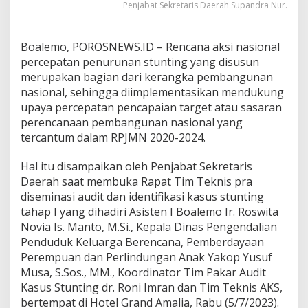
Penjabat Sekretaris Daerah Supandra Nur.
n
g
M
Boalemo, POROSNEWS.ID – Rencana aksi nasional
e
n
percepatan penurunan stunting yang disusun
j
merupakan bagian dari kerangka pembangunan
a
nasional, sehingga diimplementasikan mendukung
d
upaya percepatan pencapaian target atau sasaran
i
perencanaan pembangunan nasional yang
T
a
tercantum dalam RPJMN 2020-2024.
n
g
Hal itu disampaikan oleh Penjabat Sekretaris
g
Daerah saat membuka Rapat Tim Teknis pra
u
diseminasi audit dan identifikasi kasus stunting
n
g
tahap I yang dihadiri Asisten I Boalemo Ir. Roswita
j
Novia Is. Manto, M.Si., Kepala Dinas Pengendalian
a
Penduduk Keluarga Berencana, Pemberdayaan
w
Perempuan dan Perlindungan Anak Yakop Yusuf
a
b
Musa, S.Sos., MM., Koordinator Tim Pakar Audit
B
Kasus Stunting dr. Roni Imran dan Tim Teknis AKS,
e
bertempat di Hotel Grand Amalia, Rabu (5/7/2023).
r