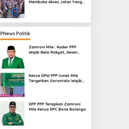
Membuka Akses Jalan Yang
Longsor Diperbatasan Dua
Kecamatan
PNews Politik
Zamroni Mile : Kader PPP
Wajib Bela Rakyat, Awasi
Pembangunan
Ketua DPW PPP Ismet Mile
Targetkan Gorontalo Wajib
Tambah Kursi dan Rebut
Kembali Basis Politik
DPP PPP Tetapkan Zamroni
Mile Ketua DPC Bone Bolango