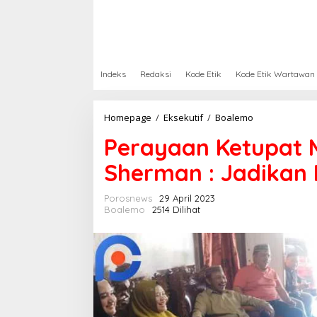
Indeks
Redaksi
Kode Etik
Kode Etik Wartawan
Homepage
/
Eksekutif
/
Boalemo
P
e
Perayaan Ketupat 
r
a
Sherman : Jadikan
y
a
a
Porosnews
29 April 2023
n
Boalemo
2514 Dilihat
K
e
t
u
p
a
t
M