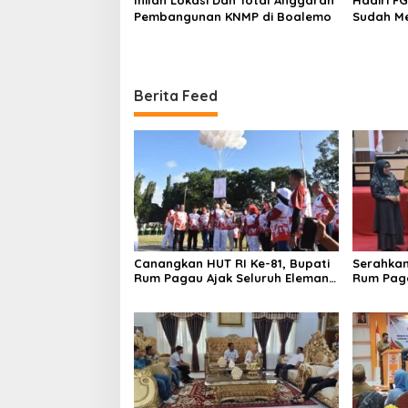
Inilah Lokasi Dan Total Anggaran
Hadiri F
Pembangunan KNMP di Boalemo
Sudah Me
Pemerint
Masyara
Berita Feed
Canangkan HUT RI Ke-81, Bupati
Serahkan
Rum Pagau Ajak Seluruh Eleman
Rum Pag
Bersinergi
DPRD