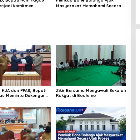
GD, Bupati Rum Pagau :
Pemkab Bone Bolango Ajak
njadi Komitmen
Masyarakat Memahami Secara
ah Melindungi
Utuh Proses Penonaktifan Kades
kat
Toto Utara
 KUA dan PPAS, Bupati
Zikir Bersama Mengawali Sekolah
au Meminta Dukungan
Rakyat di Boalemo