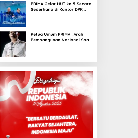
PRIMA Gelar HUT ke-5 Secara
Sederhana di Kantor DPP,
Angkat Tema Revolusi Sudah
Dimulai dari Istana
Ketua Umum PRIMA : Arah
Pembangunan Nasional Saat
Ini Sementara Berjalan
Meninggalkan Model
Liberalistik