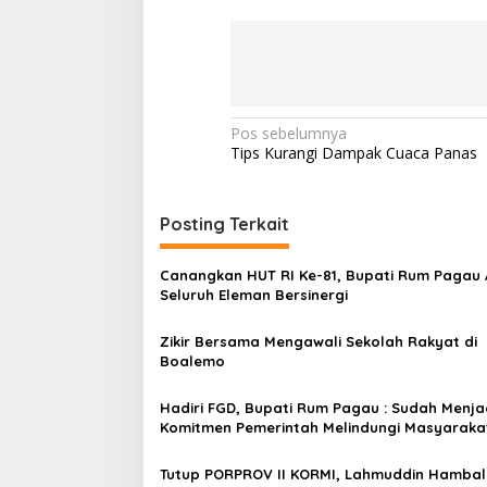
N
Pos sebelumnya
Tips Kurangi Dampak Cuaca Panas
a
v
i
Posting Terkait
g
Canangkan HUT RI Ke-81, Bupati Rum Pagau 
a
Seluruh Eleman Bersinergi
s
Zikir Bersama Mengawali Sekolah Rakyat di
i
Boalemo
p
o
Hadiri FGD, Bupati Rum Pagau : Sudah Menja
Komitmen Pemerintah Melindungi Masyaraka
s
Tutup PORPROV II KORMI, Lahmuddin Hambali