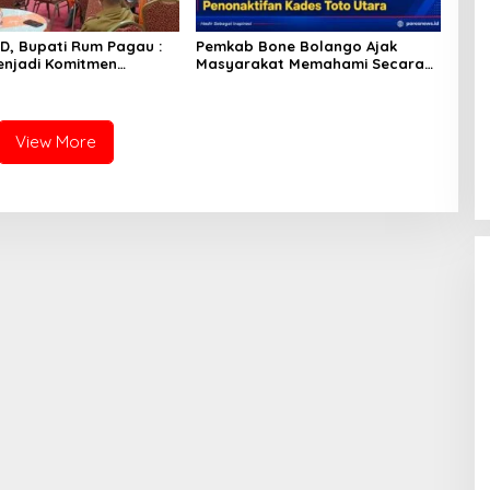
GD, Bupati Rum Pagau :
Pemkab Bone Bolango Ajak
njadi Komitmen
Masyarakat Memahami Secara
ah Melindungi
Utuh Proses Penonaktifan Kades
kat
Toto Utara
View More