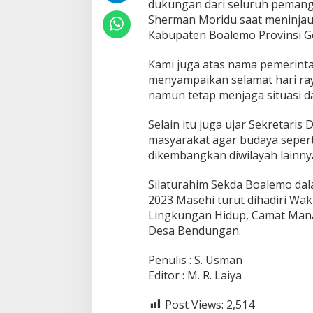
dukungan dari seluruh pemang
k
Sherman Moridu saat meninjau
a
n
Kabupaten Boalemo Provinsi Go
M
o
Kami juga atas nama pemerint
m
menyampaikan selamat hari ra
e
namun tetap menjaga situasi da
n
t
u
Selain itu juga ujar Sekretar
m
masyarakat agar budaya seperti
S
dikembangkan diwilayah lainny
i
l
a
Silaturahim Sekda Boalemo dal
t
2023 Masehi turut dihadiri Wa
u
Lingkungan Hidup, Camat Mana
r
Desa Bendungan.
a
h
m
Penulis : S. Usman
i
Editor : M. R. Laiya
Post Views:
2,514