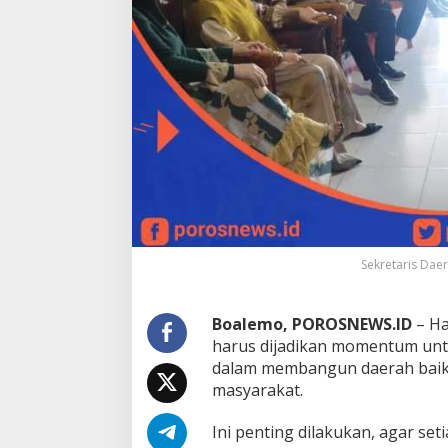
a
n
a
n
g
g
u
,
S
e
k
d
a
S
h
Sekretaris Dae
e
r
m
Boalemo, POROSNEWS.ID
– Ha
a
harus dijadikan momentum untu
n
dalam membangun daerah baik 
:
J
masyarakat.
a
d
Ini penting dilakukan, agar s
i