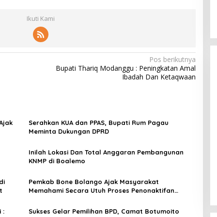
Ikuti Kami
Pos berikutnya
Bupati Thariq Modanggu : Peningkatan Amal
Ibadah Dan Ketaqwaan
Ajak
Serahkan KUA dan PPAS, Bupati Rum Pagau
Meminta Dukungan DPRD
Inilah Lokasi Dan Total Anggaran Pembangunan
KNMP di Boalemo
di
Pemkab Bone Bolango Ajak Masyarakat
t
Memahami Secara Utuh Proses Penonaktifan
Kades Toto Utara
 :
Sukses Gelar Pemilihan BPD, Camat Botumoito