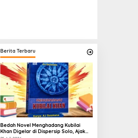
Berita Terbaru
Bedah Novel Menghadang Kubilai
Khan Digelar di Dispersip Solo, Ajak
Publik Menyelami Heroisme Leluhur