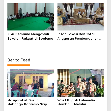
Zikir Bersama Mengawali
Inilah Lokasi Dan Total
Sekolah Rakyat di Boalemo
Anggaran Pembangunan
KNMP di Boalemo
Berita Feed
Masyarakat Dusun
Wakil Bupati Lahmudin
Mebongo Boalemo Siap
Hambali : Melalui
Dimekarkan Menjadi Desa
Kebersamaan Bisa