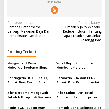
Ikuti Kami
N
Pos sebelumnya
Pos berikutnya
Pemdes Patoameme
Presiden Joko Widodo :
a
Berbagi Makanan Bayi Dan
Kedepan Bukan Tentang
v
Pemeriksaan Kesehatan
Siapa Presiden Melainkan
Kesanggupan
i
g
Posting Terkait
a
s
Masyarakat Dusun
Wakil Bupati Lahmudin
Mebongo Boalemo Siap
Hambali : Melalui
i
Dimekarkan Menjadi Desa
Kebersamaan Bisa
p
Melaksanakan Perkemahan
Canangkan HUT RI Ke-81,
Serahkan KUA dan PPAS,
Pramuka
Bupati Rum Pagau Ajak
Bupati Rum Pagau Meminta
o
Seluruh Eleman Bersinergi
Dukungan DPRD
s
Zikir Bersama Mengawali
Inilah Lokasi Dan Total
Sekolah Rakyat di Boalemo
Anggaran Pembangunan
KNMP di Boalemo
Hadiri FGD, Bupati Rum
Pemkab Bone Bolango Ajak