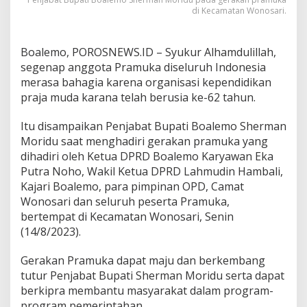
r
di Kecamatan Wonosari.
a
m
u
Boalemo, POROSNEWS.ID – Syukur Alhamdulillah,
k
segenap anggota Pramuka diseluruh Indonesia
a
merasa bahagia karena organisasi kependidikan
praja muda karana telah berusia ke-62 tahun.
Itu disampaikan Penjabat Bupati Boalemo Sherman
Moridu saat menghadiri gerakan pramuka yang
dihadiri oleh Ketua DPRD Boalemo Karyawan Eka
Putra Noho, Wakil Ketua DPRD Lahmudin Hambali,
Kajari Boalemo, para pimpinan OPD, Camat
Wonosari dan seluruh peserta Pramuka,
bertempat di Kecamatan Wonosari, Senin
(14/8/2023).
Gerakan Pramuka dapat maju dan berkembang
tutur Penjabat Bupati Sherman Moridu serta dapat
berkipra membantu masyarakat dalam program-
program pemerintahan.