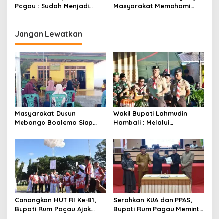
Pagau : Sudah Menjadi
Masyarakat Memahami
Komitmen Pemerintah
Secara Utuh Proses
Melindungi Masyarakat
Penonaktifan Kades Toto
Utara
Jangan Lewatkan
Masyarakat Dusun
Wakil Bupati Lahmudin
Mebongo Boalemo Siap
Hambali : Melalui
Dimekarkan Menjadi Desa
Kebersamaan Bisa
Melaksanakan Perkemahan
Pramuka
Canangkan HUT RI Ke-81,
Serahkan KUA dan PPAS,
Bupati Rum Pagau Ajak
Bupati Rum Pagau Meminta
Seluruh Eleman Bersinergi
Dukungan DPRD