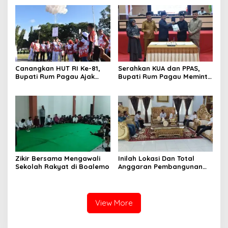
Melaksanakan Perkemahan
Pramuka
Canangkan HUT RI Ke-81,
Serahkan KUA dan PPAS,
Bupati Rum Pagau Ajak
Bupati Rum Pagau Meminta
Seluruh Eleman Bersinergi
Dukungan DPRD
Zikir Bersama Mengawali
Inilah Lokasi Dan Total
Sekolah Rakyat di Boalemo
Anggaran Pembangunan
KNMP di Boalemo
View More