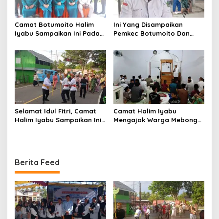
Camat Botumoito Halim
Ini Yang Disampaikan
Iyabu Sampaikan Ini Pada
Pemkec Botumoito Dan
Pelantikan TP PKK
Pemdes Hutamonu
Botumoito
Terhadap TMMD
Selamat Idul Fitri, Camat
Camat Halim Iyabu
Halim Iyabu Sampaikan Ini
Mengajak Warga Mebongo
Untuk Masyarakat
Menunaikan Zakat Fitrah
Botumoito
Dan Beribadah
Berita Feed