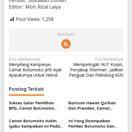
Penulis : Siskawati Usman
Editor : Moh. Rizal Laiya
Post Views:
1,258
Ikuti Kami
N
Pos sebelumnya
Pos berikutnya
Menjelang Kampanye,
Memperingati HUT Korpri,
a
Camat Botumoito Jefri Ajak
Penjabup Sherman : Jadikan
v
Aparaturnya Untuk Netral
Penguat Dan Pelindung ASN
i
Posting Terkait
g
a
Sukses Gelar Pemilihan
Bantuan Hewan Qurban
s
BPD, Camat Botumoito
Dari Presiden, Camat
Halim Iyabu Sampaikan Ini
Botumoito Halim Iyabu
i
Sampaikan Terima Kasih
Camat Botumoito Halim
Ini Yang Disampaikan
p
Iyabu Sampaikan Ini Pada
Pemkec Botumoito Dan
Pelantikan TP PKK
Pemdes Hutamonu