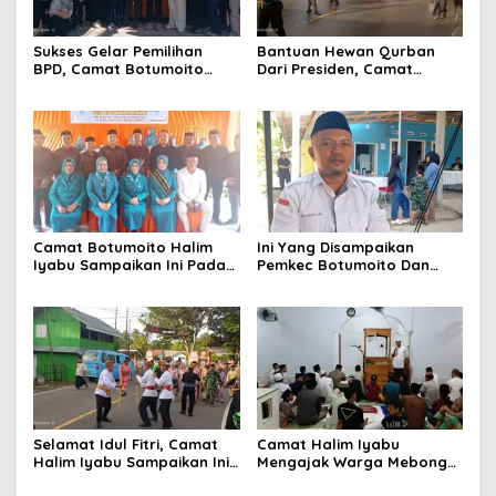
Sukses Gelar Pemilihan
Bantuan Hewan Qurban
BPD, Camat Botumoito
Dari Presiden, Camat
Halim Iyabu Sampaikan Ini
Botumoito Halim Iyabu
Sampaikan Terima Kasih
Camat Botumoito Halim
Ini Yang Disampaikan
Iyabu Sampaikan Ini Pada
Pemkec Botumoito Dan
Pelantikan TP PKK
Pemdes Hutamonu
Botumoito
Terhadap TMMD
Selamat Idul Fitri, Camat
Camat Halim Iyabu
Halim Iyabu Sampaikan Ini
Mengajak Warga Mebongo
Untuk Masyarakat
Menunaikan Zakat Fitrah