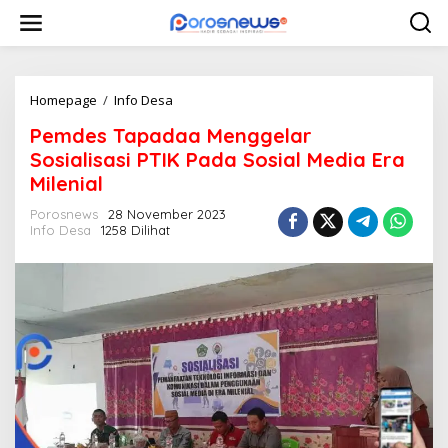
L
e
w
a
t
i
Homepage
/
Info Desa
P
k
e
Pemdes Tapadaa Menggelar
e
m
k
d
Sosialisasi PTIK Pada Sosial Media Era
o
e
Milenial
n
s
t
T
Porosnews
28 November 2023
e
a
Info Desa
1258 Dilihat
n
p
a
d
a
a
M
e
n
g
g
e
l