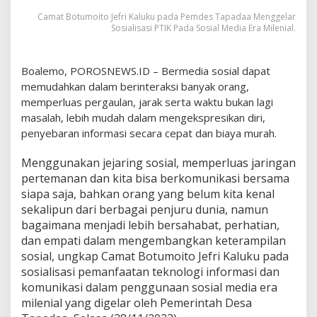
a
Camat Botumoito Jefri Kaluku pada Pemdes Tapadaa Menggelar
l
Sosialisasi PTIK Pada Sosial Media Era Milenial.
M
e
d
Boalemo, POROSNEWS.ID – Bermedia sosial dapat
i
memudahkan dalam berinteraksi banyak orang,
a
E
memperluas pergaulan, jarak serta waktu bukan lagi
r
masalah, lebih mudah dalam mengekspresikan diri,
a
penyebaran informasi secara cepat dan biaya murah.
M
i
Menggunakan jejaring sosial, memperluas jaringan
l
e
pertemanan dan kita bisa berkomunikasi bersama
n
siapa saja, bahkan orang yang belum kita kenal
i
sekalipun dari berbagai penjuru dunia, namun
a
bagaimana menjadi lebih bersahabat, perhatian,
l
dan empati dalam mengembangkan keterampilan
sosial, ungkap Camat Botumoito Jefri Kaluku pada
sosialisasi pemanfaatan teknologi informasi dan
komunikasi dalam penggunaan sosial media era
milenial yang digelar oleh Pemerintah Desa