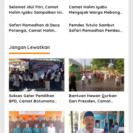
o
Botumoito
Terhadap TMMD
Selamat Idul Fitri, Camat
Camat Halim Iyabu
s
Halim Iyabu Sampaikan Ini
Mengajak Warga Mebongo
Untuk Masyarakat
Menunaikan Zakat Fitrah
Botumoito
Dan Beribadah
Safari Ramadhan di Desa
Pemdes Tutulo Sambut
Potanga, Camat Halim
Safari Ramadhan Pemkec
Iyabu Ajak Warga Untuk
Botumoito Dan Lintas
Melaksanakan Sholat
Sektor
Jangan Lewatkan
Sukses Gelar Pemilihan
Bantuan Hewan Qurban
BPD, Camat Botumoito
Dari Presiden, Camat
Halim Iyabu Sampaikan Ini
Botumoito Halim Iyabu
Sampaikan Terima Kasih