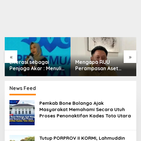
«
»
Literasi sebagai
Mengapa RUU
Penjaga Akar : Menulis
Perampasan Aset
Budaya, Merawat
Begitu Sulit Disahkan?
Identitas
News Feed
P
Pemkab Bone Bolango Ajak
o
Masyarakat Memahami Secara Utuh
r
Proses Penonaktifan Kades Toto Utara
o
s
N
e
w
Tutup PORPROV II KORMI, Lahmuddin