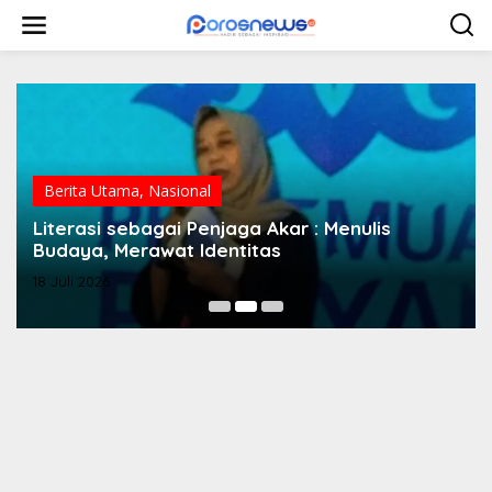
L
e
w
a
t
i
k
e
k
o
Berita Utama
,
Nasional
n
Literasi sebagai Penjaga Akar : Menulis
t
e
Budaya, Merawat Identitas
n
18 Juli 2026