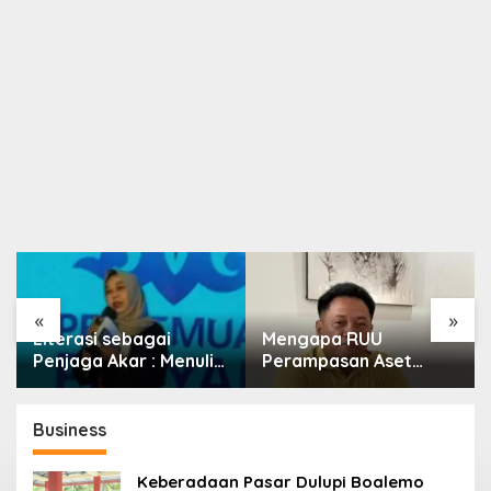
«
»
Literasi sebagai
Mengapa RUU
Penjaga Akar : Menulis
Perampasan Aset
Budaya, Merawat
Begitu Sulit Disahkan?
Identitas
Business
Keberadaan Pasar Dulupi Boalemo