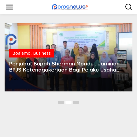
L
e
w
a
t
i
k
e
k
o
Boalemo
,
Business
n
Penjabat Bupati Sherman Moridu : Jaminan
t
e
BPJS Ketenagakerjaan Bagi Pelaku Usaha
n
Sangat Penting
18 Juli 2024